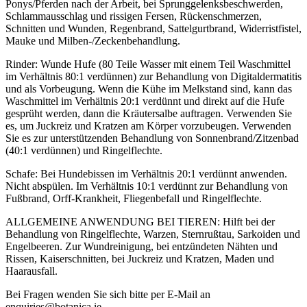
Ponys/Pferden nach der Arbeit, bei Sprunggelenksbeschwerden,
Schlammausschlag und rissigen Fersen, Rückenschmerzen,
Schnitten und Wunden, Regenbrand, Sattelgurtbrand, Widerristfistel,
Mauke und Milben-/Zeckenbehandlung.
Rinder: Wunde Hufe (80 Teile Wasser mit einem Teil Waschmittel
im Verhältnis 80:1 verdünnen) zur Behandlung von Digitaldermatitis
und als Vorbeugung. Wenn die Kühe im Melkstand sind, kann das
Waschmittel im Verhältnis 20:1 verdünnt und direkt auf die Hufe
gesprüht werden, dann die Kräutersalbe auftragen. Verwenden Sie
es, um Juckreiz und Kratzen am Körper vorzubeugen. Verwenden
Sie es zur unterstützenden Behandlung von Sonnenbrand/Zitzenbad
(40:1 verdünnen) und Ringelflechte.
Schafe: Bei Hundebissen im Verhältnis 20:1 verdünnt anwenden.
Nicht abspülen. Im Verhältnis 10:1 verdünnt zur Behandlung von
Fußbrand, Orff-Krankheit, Fliegenbefall und Ringelflechte.
ALLGEMEINE ANWENDUNG BEI TIEREN: Hilft bei der
Behandlung von Ringelflechte, Warzen, Sternrußtau, Sarkoiden und
Engelbeeren. Zur Wundreinigung, bei entzündeten Nähten und
Rissen, Kaiserschnitten, bei Juckreiz und Kratzen, Maden und
Haarausfall.
Bei Fragen wenden Sie sich bitte per E-Mail an
enquiries@botanica.ie