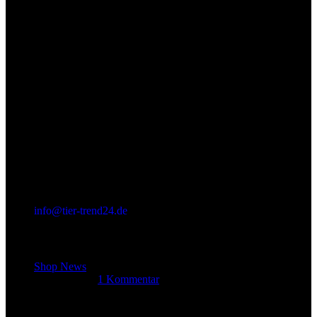
info@tier-trend24.de
Letzter Beitrag
Shop News
14. Juni 2025
1 Kommentar
Allgemein