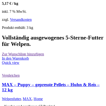
5,17
€
/
kg
inkl. 7 % MwSt.
zzgl.
Versandkosten
Produkt enthält: 3
kg
Vollständig ausgewogenes 5-Sterne-Futter
für Welpen.
Zur Wunschliste hinzufügen
In den Warenkorb
Quick view
Vergleichen
MAX – Puppy – gepresste Pellets – Huhn & Reis –
12 kg
Welpenfutter
,
MAX
,
Home