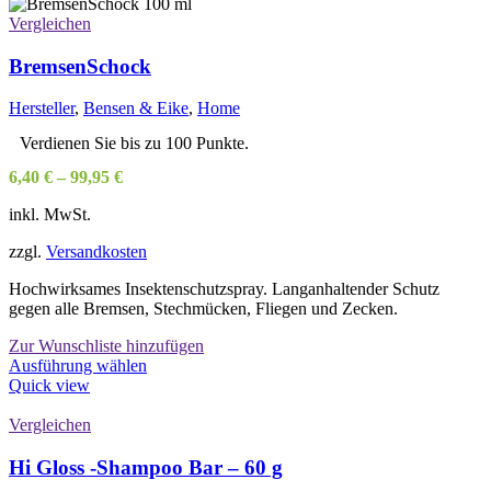
Vergleichen
BremsenSchock
Hersteller
,
Bensen & Eike
,
Home
Verdienen Sie bis zu 100 Punkte.
6,40
€
–
99,95
€
inkl. MwSt.
zzgl.
Versandkosten
Hochwirksames Insektenschutzspray. Langanhaltender Schutz
gegen alle Bremsen, Stechmücken, Fliegen und Zecken.
Zur Wunschliste hinzufügen
Dieses
Ausführung wählen
Produkt
Quick view
weist
mehrere
Vergleichen
Varianten
auf.
Hi Gloss -Shampoo Bar – 60 g
Die