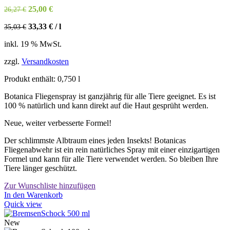
Ursprünglicher
Aktueller
25,00
€
26,27
€
Preis
Preis
33,33
€
/
l
35,03
€
war:
ist:
26,27 €
25,00 €.
inkl. 19 % MwSt.
zzgl.
Versandkosten
Produkt enthält: 0,750
l
Botanica Fliegenspray ist ganzjährig für alle Tiere geeignet. Es ist
100 % natürlich und kann direkt auf die Haut gesprüht werden.
Neue, weiter verbesserte Formel!
Der schlimmste Albtraum eines jeden Insekts! Botanicas
Fliegenabwehr ist ein rein natürliches Spray mit einer einzigartigen
Formel und kann für alle Tiere verwendet werden. So bleiben Ihre
Tiere länger geschützt.
Zur Wunschliste hinzufügen
In den Warenkorb
Quick view
New