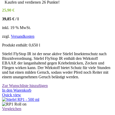
auf
Kaufen und verdienen 26 Punkte!
der
25,90
€
Produktseite
gewählt
39,85
€
/
l
werden
inkl. 19 % MwSt.
zzgl.
Versandkosten
Produkt enthält: 0,650
l
Stiefel FlyStop IR ist der neue aktive Stiefel Insektenschutz nach
Biozidverordnung. Stiefel FlyStop IR enthält den Wirkstoff
EBAAP, der langanhaltend gegen Kriebelmücken, Zecken und
Fliegen wirken kann. Der Wirkstoff bietet Schutz für viele Stunden
und hat einen milden Geruch, sodass weder Pferd noch Reiter mit
einem unangenehmen Geruch belästigt werden.
Zur Wunschliste hinzufügen
In den Warenkorb
Quick view
Vergleichen