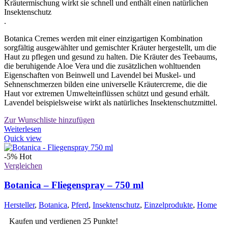
Kräutermischung wirkt sie schnell und enthält einen natürlichen
Insektenschutz
.
Botanica Cremes werden mit einer einzigartigen Kombination
sorgfältig ausgewählter und gemischter Kräuter hergestellt, um die
Haut zu pflegen und gesund zu halten. Die Kräuter des Teebaums,
die beruhigende Aloe Vera und die zusätzlichen wohltuenden
Eigenschaften von Beinwell und Lavendel bei Muskel- und
Sehnenschmerzen bilden eine universelle Kräutercreme, die die
Haut vor extremen Umwelteinflüssen schützt und gesund erhält.
Lavendel beispielsweise wirkt als natürliches Insektenschutzmittel.
Zur Wunschliste hinzufügen
Weiterlesen
Quick view
-5%
Hot
Vergleichen
Botanica – Fliegenspray – 750 ml
Hersteller
,
Botanica
,
Pferd
,
Insektenschutz
,
Einzelprodukte
,
Home
Kaufen und verdienen 25 Punkte!