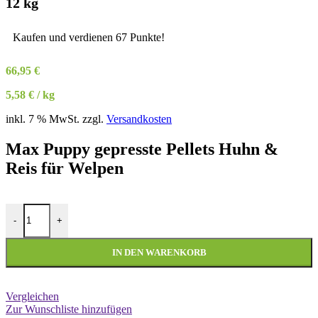
12 kg
Kaufen und verdienen 67 Punkte!
66,95
€
5,58
€
/
kg
inkl. 7 % MwSt.
zzgl.
Versandkosten
Max Puppy gepresste Pellets Huhn &
Reis für Welpen
MAX - Puppy - gepresste Pellets - Huhn & Reis - 12 kg Menge
-
+
IN DEN WARENKORB
Vergleichen
Zur Wunschliste hinzufügen