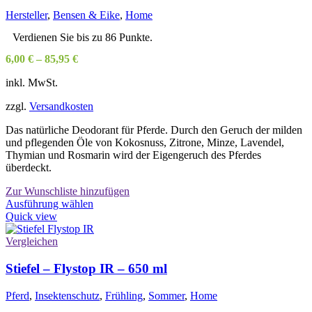
können
Hersteller
,
Bensen & Eike
,
Home
auf
der
Verdienen Sie bis zu 86 Punkte.
Produktseite
6,00
€
–
85,95
€
gewählt
werden
inkl. MwSt.
zzgl.
Versandkosten
Das natürliche Deodorant für Pferde. Durch den Geruch der milden
und pflegenden Öle von Kokosnuss, Zitrone, Minze, Lavendel,
Thymian und Rosmarin wird der Eigengeruch des Pferdes
überdeckt.
Zur Wunschliste hinzufügen
Dieses
Ausführung wählen
Produkt
Quick view
weist
mehrere
Vergleichen
Varianten
auf.
Stiefel – Flystop IR – 650 ml
Die
Optionen
Pferd
,
Insektenschutz
,
Frühling
,
Sommer
,
Home
können