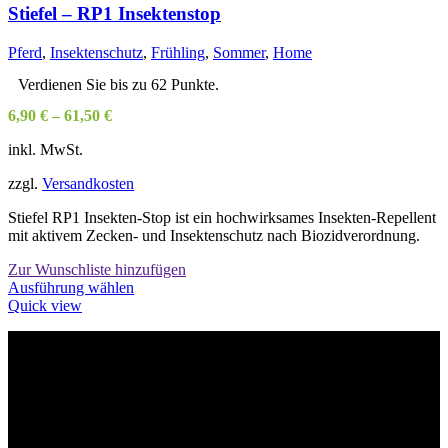
Stiefel – RP1 Insektenstop
Pferd
,
Insektenschutz
,
Frühling
,
Sommer
,
Home
Verdienen Sie bis zu 62 Punkte.
6,90
€
–
61,50
€
inkl. MwSt.
zzgl.
Versandkosten
Stiefel RP1 Insekten-Stop ist ein hochwirksames Insekten-Repellent
mit aktivem Zecken- und Insektenschutz nach Biozidverordnung.
Zur Wunschliste hinzufügen
Dieses
Ausführung wählen
Produkt
Quick view
weist
mehrere
Varianten
Willkommen im Tier-Trend24
auf.
Die
Optionen
können