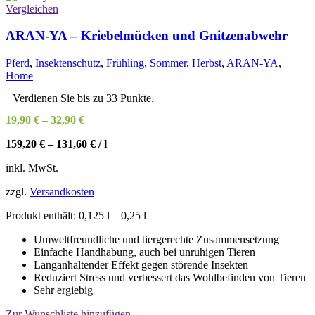
Vergleichen
ARAN-YA – Kriebelmücken und Gnitzenabwehr
Pferd
,
Insektenschutz
,
Frühling
,
Sommer
,
Herbst
,
ARAN-YA
,
Home
Verdienen Sie bis zu 33 Punkte.
19,90
€
–
32,90
€
159,20
€
–
131,60
€
/
l
inkl. MwSt.
zzgl.
Versandkosten
Produkt enthält: 0,125
l
– 0,25
l
Umweltfreundliche und tiergerechte Zusammensetzung
Einfache Handhabung, auch bei unruhigen Tieren
Langanhaltender Effekt gegen störende Insekten
Reduziert Stress und verbessert das Wohlbefinden von Tieren
Sehr ergiebig
Zur Wunschliste hinzufügen