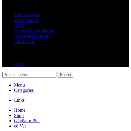
Rechtliches
Zahlungsarten
Versandarten
AGB
Datenschutzerklärung
Widerrufsbelehrung
Impressum
Links
Links
Suche
Menu
Categories
Links
Home
Shop
Gladiator Plus
cd Vet