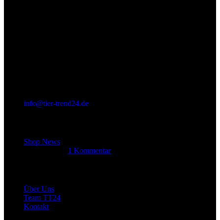
info@tier-trend24.de
Letzter Beitrag
Shop News
14. Juni 2025
1 Kommentar
Allgemein
Über Uns
Team TT24
Kontakt