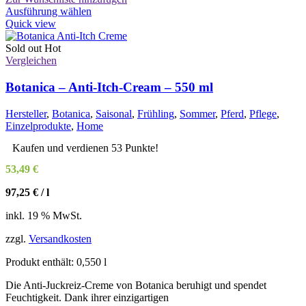
Dieses
Ausführung wählen
Produkt
Quick view
weist
mehrere
Sold out
Hot
Varianten
Vergleichen
auf.
Die
Botanica – Anti-Itch-Cream – 550 ml
Optionen
können
Hersteller
,
Botanica
,
Saisonal
,
Frühling
,
Sommer
,
Pferd
,
Pflege
,
auf
Einzelprodukte
,
Home
der
Produktseite
Kaufen und verdienen 53 Punkte!
gewählt
53,49
€
werden
97,25
€
/
l
inkl. 19 % MwSt.
zzgl.
Versandkosten
Produkt enthält: 0,550
l
Die Anti-Juckreiz-Creme von Botanica beruhigt und spendet
Feuchtigkeit. Dank ihrer einzigartigen