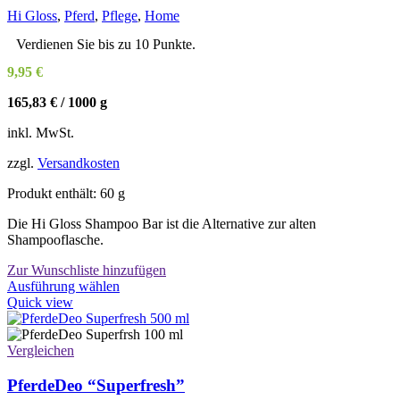
Optionen
Hi Gloss
,
Pferd
,
Pflege
,
Home
können
auf
Verdienen Sie bis zu 10 Punkte.
der
9,95
€
Produktseite
gewählt
165,83
€
/
1000
g
werden
inkl. MwSt.
zzgl.
Versandkosten
Produkt enthält: 60
g
Die Hi Gloss Shampoo Bar ist die Alternative zur alten
Shampooflasche.
Zur Wunschliste hinzufügen
Dieses
Ausführung wählen
Produkt
Quick view
weist
mehrere
Varianten
Vergleichen
auf.
Die
PferdeDeo “Superfresh”
Optionen