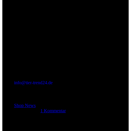
info@tier-trend24.de
Letzter Beitrag
Shop News
14. Juni 2025
1 Kommentar
Allgemein