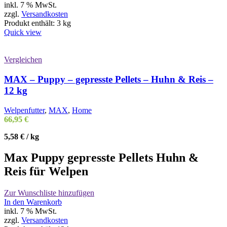
inkl. 7 % MwSt.
zzgl.
Versandkosten
Produkt enthält: 3
kg
Quick view
Vergleichen
MAX – Puppy – gepresste Pellets – Huhn & Reis –
12 kg
Welpenfutter
,
MAX
,
Home
66,95
€
5,58
€
/
kg
Max Puppy gepresste Pellets Huhn &
Reis für Welpen
Zur Wunschliste hinzufügen
In den Warenkorb
inkl. 7 % MwSt.
zzgl.
Versandkosten