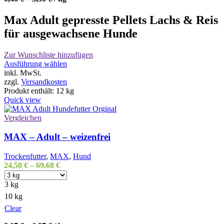
Max Adult gepresste Pellets Lachs & Reis
für ausgewachsene Hunde
Zur Wunschliste hinzufügen
Dieses
Ausführung wählen
Produkt
inkl. MwSt.
weist
zzgl.
Versandkosten
mehrere
Produkt enthält: 12
kg
Varianten
Quick view
auf.
Die
Vergleichen
Optionen
können
MAX – Adult – weizenfrei
auf
der
Trockenfutter
,
MAX
,
Hund
Produktseite
24,50
€
–
69,68
€
gewählt
werden
3 kg
10 kg
Clear