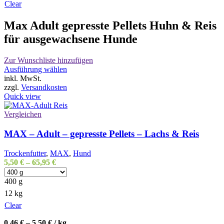
Clear
Max Adult gepresste Pellets Huhn & Reis
für ausgewachsene Hunde
Zur Wunschliste hinzufügen
Dieses
Ausführung wählen
Produkt
inkl. MwSt.
weist
zzgl.
Versandkosten
mehrere
Quick view
Varianten
auf.
Vergleichen
Die
Optionen
MAX – Adult – gepresste Pellets – Lachs & Reis
können
auf
Trockenfutter
,
MAX
,
Hund
der
5,50
€
–
65,95
€
Produktseite
gewählt
400 g
werden
12 kg
Clear
0,46
€
–
5,50
€
/
kg