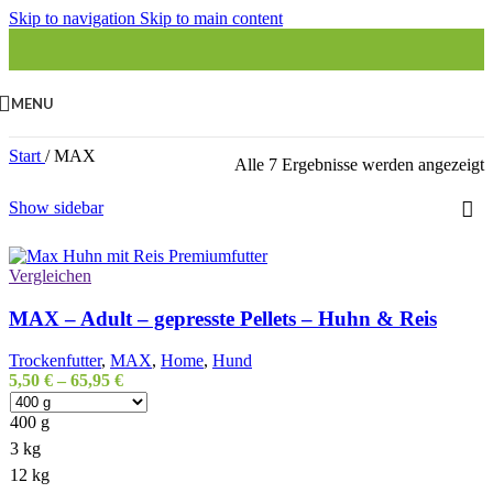
Skip to navigation
Skip to main content
MENU
Start
/
MAX
Alle 7 Ergebnisse werden angezeigt
Show sidebar
Vergleichen
MAX – Adult – gepresste Pellets – Huhn & Reis
Trockenfutter
,
MAX
,
Home
,
Hund
5,50
€
–
65,95
€
400 g
3 kg
12 kg