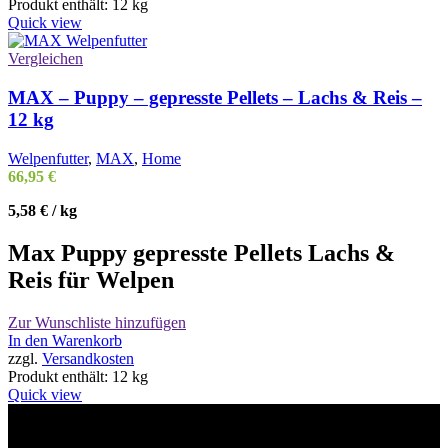
Produkt enthält: 12
kg
Quick view
Vergleichen
MAX – Puppy – gepresste Pellets – Lachs & Reis –
12 kg
Welpenfutter
,
MAX
,
Home
66,95
€
5,58
€
/
kg
Max Puppy gepresste Pellets Lachs &
Reis für Welpen
Zur Wunschliste hinzufügen
In den Warenkorb
zzgl.
Versandkosten
Produkt enthält: 12
kg
Quick view
Willkommen im Tier-Trend24