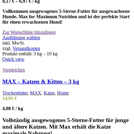
8,17
€
–
6,97
€
/
kg
Vollkommen ausgewogenes 5-Sterne-Futter für ausgewachsene
Hunde. Max for Maximum Nutrition und ist der perfekte Start
für einen erwachsenen Hund!
Zur Wunschliste hinzufügen
Dieses
Ausführung wählen
Produkt
inkl. MwSt.
weist
zzgl.
Versandkosten
mehrere
Produkt enthält: 3
kg
– 10
kg
Varianten
Quick view
auf.
Die
Vergleichen
Optionen
können
MAX – Katzen & Kitten – 3 kg
auf
der
Trockenfutter
,
MAX
,
Katze
,
Home
Produktseite
14,95
€
gewählt
werden
4,98
€
/
kg
Vollständig ausgewogenes 5-Sterne-Futter für junge
und ältere Katzen. Mit Max erhält die Katze
maximale Nahrung!