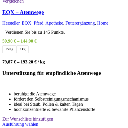
Vergleichen
EQX – Atemwege
Hersteller
,
EQX
,
Pferd
,
Apotheke
,
Futterergänzung
,
Home
Verdienen Sie bis zu 145 Punkte.
59,90
€
–
144,90
€
750 g
3 kg
79,87
€
–
193,20
€
/
kg
Unterstützung für empfindliche Atemwege
beruhigt die Atemwege
fördert den Selbstreinigungsmechanismus
ideal bei Staub, Pollen & kalten Tagen
hochkonzentrierte & bewährte Pflanzenstoffe
Zur Wunschliste hinzufügen
Dieses
Ausführung wählen