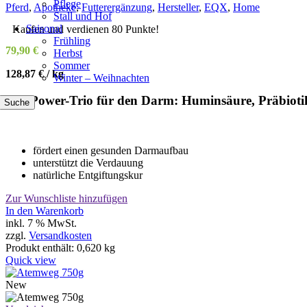
Pflege
Pferd
,
Apotheke
,
Futterergänzung
,
Hersteller
,
EQX
,
Home
Stall und Hof
Saisonal
Kaufen und verdienen 80 Punkte!
Frühling
79,90
€
Herbst
Sommer
128,87
€
/
kg
Winter – Weihnachten
Das Power-Trio für den Darm: Huminsäure, Präbioti
Suche
fördert einen gesunden Darmaufbau
unterstützt die Verdauung
natürliche Entgiftungskur
Zur Wunschliste hinzufügen
In den Warenkorb
inkl. 7 % MwSt.
zzgl.
Versandkosten
Produkt enthält: 0,620
kg
Quick view
New