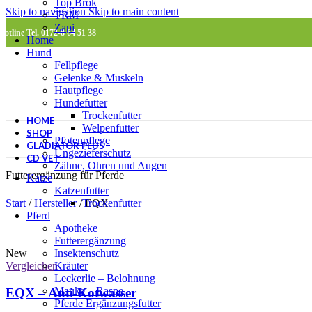
Top Brok
Skip to navigation
Skip to main content
TRM
Zapi
Hotline Tel. 0172-8 64 51 38
Home
Hund
Fellpflege
Gelenke & Muskeln
Hautpflege
Hundefutter
Trockenfutter
HOME
Welpenfutter
SHOP
Pfotenpflege
GLADIATOR PLUS
Ungezieferschutz
CD VET
Zähne, Ohren und Augen
Futterergänzung für Pferde
Katze
Katzenfutter
Trockenfutter
Start
/
Hersteller
/
EQX
Pferd
Apotheke
Futterergänzung
Insektenschutz
New
Kräuter
Vergleichen
Leckerlie – Belohnung
Mauke – Raspe
EQX – Anti-Kotwasser
Pferde Ergänzungsfutter