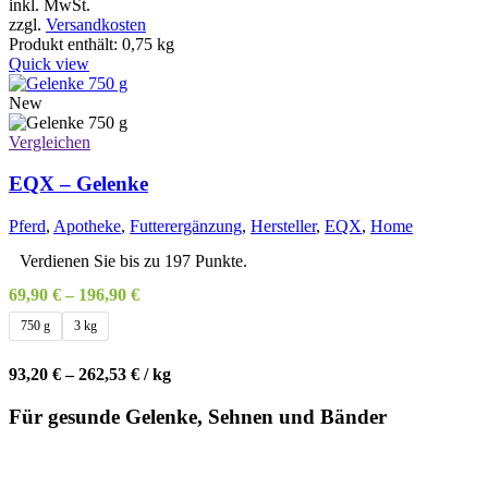
Produkt
inkl. MwSt.
weist
zzgl.
Versandkosten
mehrere
Produkt enthält: 0,75
kg
Varianten
Quick view
auf.
Die
New
Optionen
können
Vergleichen
auf
der
EQX – Gelenke
Produktseite
gewählt
Pferd
,
Apotheke
,
Futterergänzung
,
Hersteller
,
EQX
,
Home
werden
Verdienen Sie bis zu 197 Punkte.
69,90
€
–
196,90
€
750 g
3 kg
93,20
€
–
262,53
€
/
kg
Für gesunde Gelenke, Sehnen und Bänder