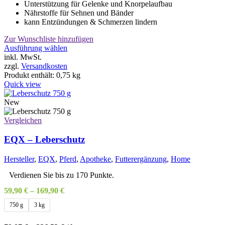
Unterstützung für Gelenke und Knorpelaufbau
Nährstoffe für Sehnen und Bänder
kann Entzündungen & Schmerzen lindern
Zur Wunschliste hinzufügen
Dieses
Ausführung wählen
Produkt
inkl. MwSt.
weist
zzgl.
Versandkosten
mehrere
Produkt enthält: 0,75
kg
Varianten
Quick view
auf.
Die
New
Optionen
können
Vergleichen
auf
der
EQX – Leberschutz
Produktseite
gewählt
Hersteller
,
EQX
,
Pferd
,
Apotheke
,
Futterergänzung
,
Home
werden
Verdienen Sie bis zu 170 Punkte.
59,90
€
–
169,90
€
750 g
3 kg