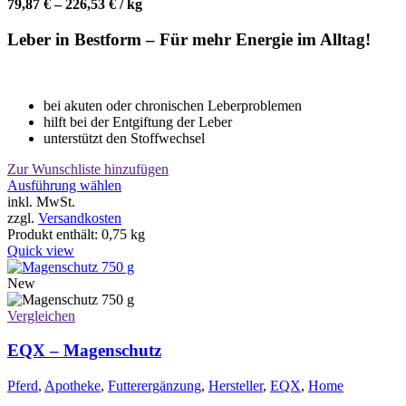
79,87
€
–
226,53
€
/
kg
Leber in Bestform – Für mehr Energie im Alltag!
bei akuten oder chronischen Leberproblemen
hilft bei der Entgiftung der Leber
unterstützt den Stoffwechsel
Zur Wunschliste hinzufügen
Dieses
Ausführung wählen
Produkt
inkl. MwSt.
weist
zzgl.
Versandkosten
mehrere
Produkt enthält: 0,75
kg
Varianten
Quick view
auf.
Die
New
Optionen
können
Vergleichen
auf
der
EQX – Magenschutz
Produktseite
gewählt
Pferd
,
Apotheke
,
Futterergänzung
,
Hersteller
,
EQX
,
Home
werden