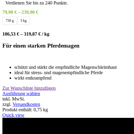
Verdienen Sie bis zu 240 Punkte.
79,90
€
–
239,90
€
750 g
3 kg
106,53
€
–
319,87
€
/
kg
Für einen starken Pferdemagen
schützt und stärkt die empfindliche Magenschleimhaut
ideal für stress- und magenempfindliche Pferde
wirkt entkrampfend
Zur Wunschliste hinzufügen
Dieses
Ausführung wählen
Produkt
inkl. MwSt.
weist
zzgl.
Versandkosten
mehrere
Produkt enthält: 0,75
kg
Varianten
Quick view
auf.
Die
Willkommen im Tier-Trend24
Optionen