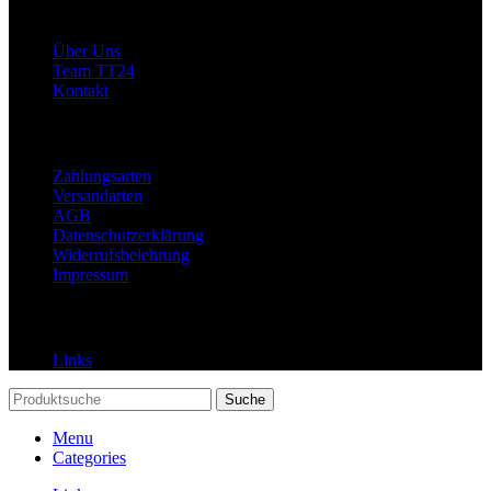
Allgemein
Über Uns
Team TT24
Kontakt
Rechtliches
Zahlungsarten
Versandarten
AGB
Datenschutzerklärung
Widerrufsbelehrung
Impressum
Links
Links
Suche
Menu
Categories