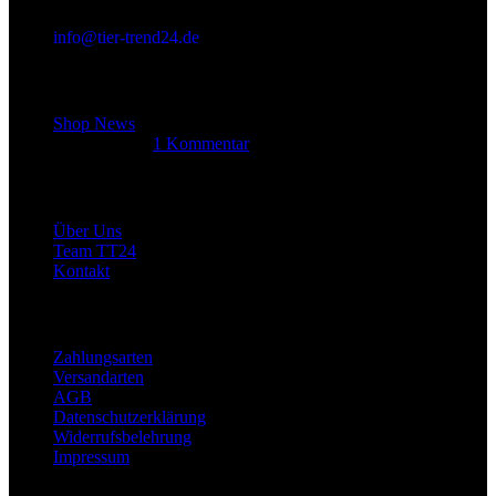
info@tier-trend24.de
Letzter Beitrag
Shop News
14. Juni 2025
1 Kommentar
Allgemein
Über Uns
Team TT24
Kontakt
Rechtliches
Zahlungsarten
Versandarten
AGB
Datenschutzerklärung
Widerrufsbelehrung
Impressum