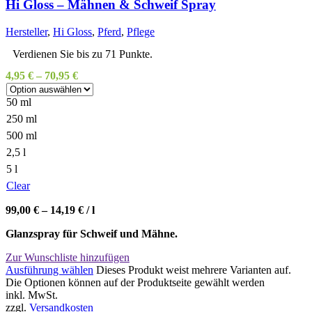
Hi Gloss – Mähnen & Schweif Spray
Hersteller
,
Hi Gloss
,
Pferd
,
Pflege
Verdienen Sie bis zu 71 Punkte.
4,95
€
–
70,95
€
50 ml
250 ml
500 ml
2,5 l
5 l
Clear
99,00
€
–
14,19
€
/
l
Glanzspray für Schweif und Mähne.
Zur Wunschliste hinzufügen
Ausführung wählen
Dieses Produkt weist mehrere Varianten auf.
Die Optionen können auf der Produktseite gewählt werden
inkl. MwSt.
zzgl.
Versandkosten