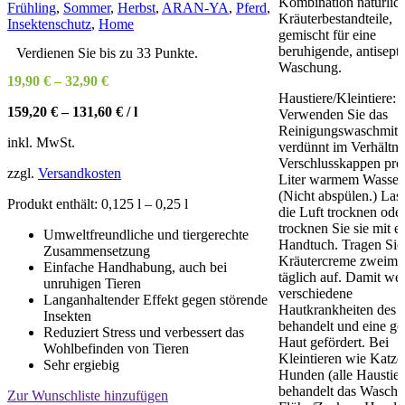
Kombination natürlic
Frühling
,
Sommer
,
Herbst
,
ARAN-YA
,
Pferd
,
Kräuterbestandteile,
Insektenschutz
,
Home
gemischt für eine
beruhigende, antisept
Verdienen Sie bis zu 33 Punkte.
Waschung.
19,90
€
–
32,90
€
Haustiere/Kleintiere:
159,20
€
–
131,60
€
/
l
Verwenden Sie das
Reinigungswaschmitte
inkl. MwSt.
verdünnt im Verhältni
Verschlusskappen pro
zzgl.
Versandkosten
Liter warmem Wasser
(Nicht abspülen.) Las
Produkt enthält: 0,125
l
– 0,25
l
die Luft trocknen ode
trocknen Sie sie mit 
Umweltfreundliche und tiergerechte
Handtuch. Tragen Sie
Zusammensetzung
Kräutercreme zweima
Einfache Handhabung, auch bei
täglich auf. Damit we
unruhigen Tieren
verschiedene
Langanhaltender Effekt gegen störende
Hautkrankheiten des T
Insekten
behandelt und eine g
Reduziert Stress und verbessert das
Haut gefördert. Bei
Wohlbefinden von Tieren
Kleintieren wie Katz
Sehr ergiebig
Hunden (alle Haustier
behandelt das Waschm
Zur Wunschliste hinzufügen