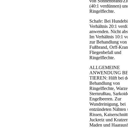
von Sonnenbrand/Zit
(40:1 verdünnen) und
Ringelflechte.
Schafe: Bei Hundebis
Verhältnis 20:1 verdü
anwenden. Nicht absp
Im Verhältnis 10:1 ve
zur Behandlung von
Fußbrand, Orff-Krank
Fliegenbefall und
Ringelflechte.
ALLGEMEINE
ANWENDUNG BEI
TIEREN: Hilft bei de
Behandlung von
Ringelflechte, Warzen
Sternrußtau, Sarkoide
Engelbeeren. Zur
Wundreinigung, bei
entzündeten Nähten u
Rissen, Kaiserschnitte
Juckreiz und Kratzen,
Maden und Haarausfal