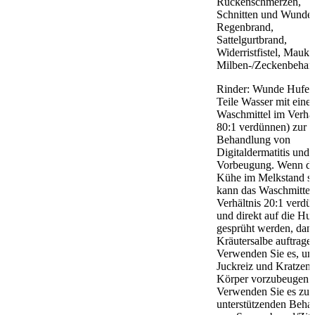
Rückenschmerzen,
Schnitten und Wunde
Regenbrand,
Sattelgurtbrand,
Widerristfistel, Mauk
Milben-/Zeckenbehan
Rinder: Wunde Hufe 
Teile Wasser mit eine
Waschmittel im Verhäl
80:1 verdünnen) zur
Behandlung von
Digitaldermatitis und 
Vorbeugung. Wenn di
Kühe im Melkstand si
kann das Waschmittel
Verhältnis 20:1 verdü
und direkt auf die Hu
gesprüht werden, dan
Kräutersalbe auftrage
Verwenden Sie es, u
Juckreiz und Kratzen
Körper vorzubeugen.
Verwenden Sie es zur
unterstützenden Beha