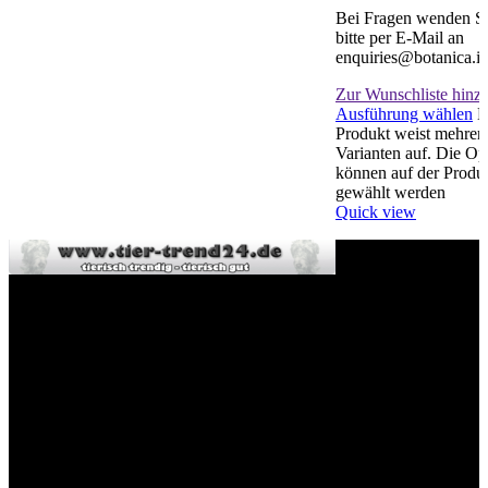
Bei Fragen wenden Si
bitte per E-Mail an
enquiries@botanica.ie
Zur Wunschliste hinz
Ausführung wählen
D
Produkt weist mehrer
Varianten auf. Die Op
können auf der Produk
gewählt werden
Quick view
Willkommen im Tier-Trend24