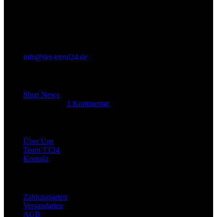
info@tier-trend24.de
Letzter Beitrag
Shop News
14. Juni 2025
1 Kommentar
Allgemein
Über Uns
Team TT24
Kontakt
Rechtliches
Zahlungsarten
Versandarten
AGB