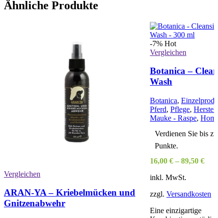
Ähnliche Produkte
-7%
Hot
Vergleichen
Botanica – Clean
Wash
Botanica
,
Einzelprodu
Pferd
,
Pflege
,
Herstell
Mauke - Raspe
,
Hom
Verdienen Sie bis zu
Punkte.
16,00
€
–
89,50
€
Vergleichen
inkl. MwSt.
ARAN-YA – Kriebelmücken und
zzgl.
Versandkosten
Gnitzenabwehr
Eine einzigartige