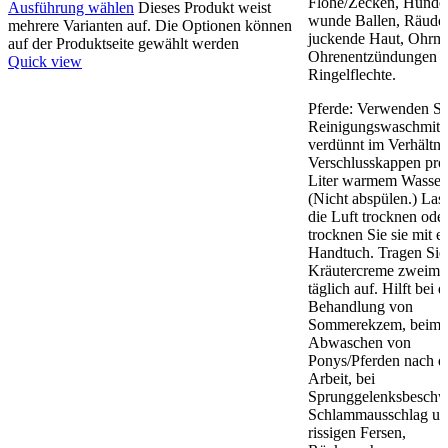
Flöhe/Zecken, Hunde
Ausführung wählen
Dieses Produkt weist
wunde Ballen, Räude
mehrere Varianten auf. Die Optionen können
juckende Haut, Ohrmi
auf der Produktseite gewählt werden
Ohrenentzündungen 
Quick view
Ringelflechte.
Pferde: Verwenden Si
Reinigungswaschmitte
verdünnt im Verhältni
Verschlusskappen pro
Liter warmem Wasser
(Nicht abspülen.) Las
die Luft trocknen ode
trocknen Sie sie mit 
Handtuch. Tragen Sie
Kräutercreme zweima
täglich auf. Hilft bei d
Behandlung von
Sommerekzem, beim
Abwaschen von
Ponys/Pferden nach d
Arbeit, bei
Sprunggelenksbeschw
Schlammausschlag u
rissigen Fersen,