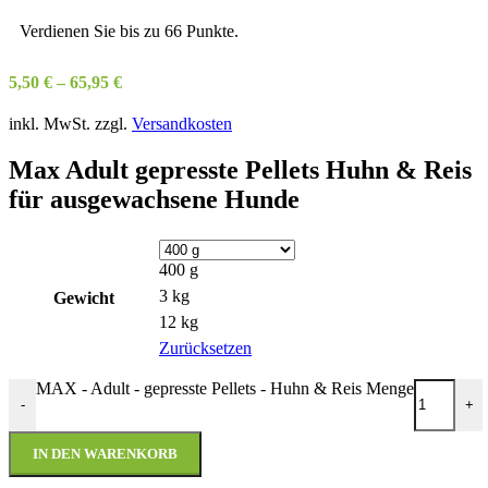
Verdienen Sie bis zu 66 Punkte.
5,50
€
–
65,95
€
inkl. MwSt.
zzgl.
Versandkosten
Max Adult gepresste Pellets Huhn & Reis
für ausgewachsene Hunde
400 g
3 kg
Gewicht
12 kg
Zurücksetzen
MAX - Adult - gepresste Pellets - Huhn & Reis Menge
-
+
IN DEN WARENKORB