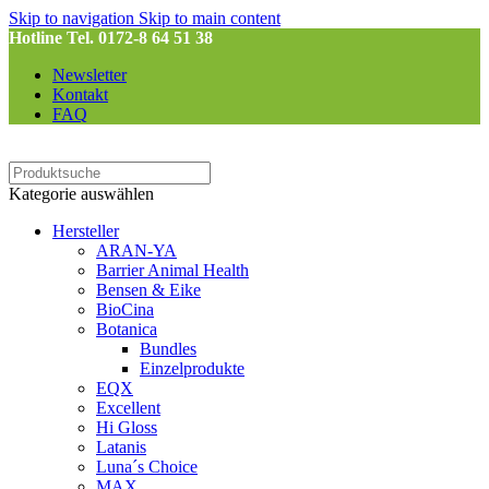
Skip to navigation
Skip to main content
Hotline Tel. 0172-8 64 51 38
Newsletter
Kontakt
FAQ
Kategorie auswählen
Hersteller
ARAN-YA
Barrier Animal Health
Bensen & Eike
BioCina
Botanica
Bundles
Einzelprodukte
EQX
Excellent
Hi Gloss
Latanis
Luna´s Choice
MAX