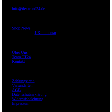
info@tier-trend24.de
Letzter Beitrag
Shop News
14. Juni 2025
1 Kommentar
Allgemein
Über Uns
Team TT24
Kontakt
Rechtliches
Zahlungsarten
Versandarten
AGB
Datenschutzerklärung
Widerrufsbelehrung
Impressum