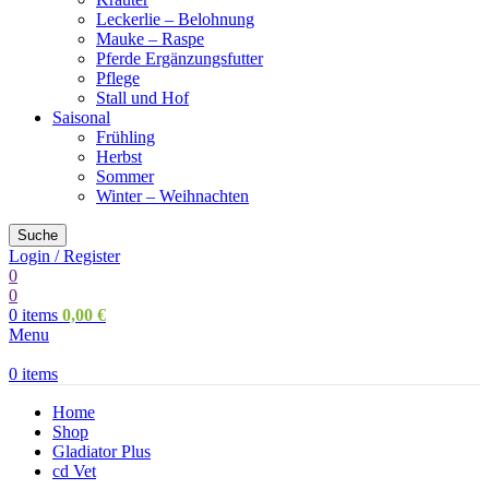
Leckerlie – Belohnung
Mauke – Raspe
Pferde Ergänzungsfutter
Pflege
Stall und Hof
Saisonal
Frühling
Herbst
Sommer
Winter – Weihnachten
Suche
Login / Register
0
0
0
items
0,00
€
Menu
0
items
Home
Shop
Gladiator Plus
cd Vet