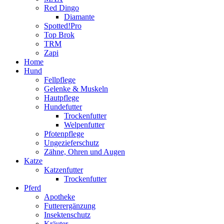
Red Dingo
Diamante
Spotted!Pro
Top Brok
TRM
Zapi
Home
Hund
Fellpflege
Gelenke & Muskeln
Hautpflege
Hundefutter
Trockenfutter
Welpenfutter
Pfotenpflege
Ungezieferschutz
Zähne, Ohren und Augen
Katze
Katzenfutter
Trockenfutter
Pferd
Apotheke
Futterergänzung
Insektenschutz
Kräuter