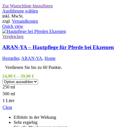
Zur Wunschliste hinzufügen
Dieses
Ausführung wählen
Produkt
inkl. MwSt.
weist
zzgl.
Versandkosten
mehrere
Quick view
Varianten
auf.
Vergleichen
Die
Optionen
ARAN-YA – Hautpflege für Pferde bei Ekzemen
können
auf
Hersteller
,
ARAN-YA
,
Home
der
Produktseite
Verdienen Sie bis zu 60 Punkte.
gewählt
24,90
€
–
59,90
€
werden
250 ml
500 ml
1 Liter
Clear
Effektiv in der Wirkung
Sehr ergiebig