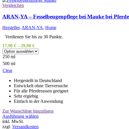
auf.
Vergleichen
Die
Optionen
ARAN-YA – Fesselbeugenpflege bei Mauke bei Pferd
können
auf
Hersteller
,
ARAN-YA
,
Home
der
Produktseite
Verdienen Sie bis zu 30 Punkte.
gewählt
17,90
€
–
29,90
€
werden
250 ml
500 ml
Clear
Hergestellt in Deutschland
Entwickelt ohne Tierversuche
Für alle Pferderassen geeignet
Sehr ergiebig
Einfach in der Anwendung
Zur Wunschliste hinzufügen
Dieses
Ausführung wählen
Produkt
inkl. MwSt.
weist
zzgl.
Versandkosten