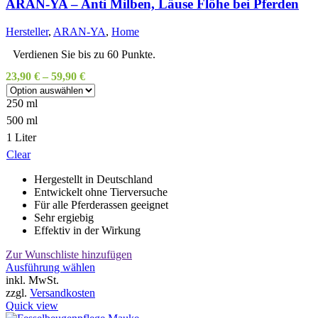
Optionen
ARAN-YA – Anti Milben, Läuse Flöhe bei Pferden
können
auf
Hersteller
,
ARAN-YA
,
Home
der
Produktseite
Verdienen Sie bis zu 60 Punkte.
gewählt
23,90
€
–
59,90
€
werden
250 ml
500 ml
1 Liter
Clear
Hergestellt in Deutschland
Entwickelt ohne Tierversuche
Für alle Pferderassen geeignet
Sehr ergiebig
Effektiv in der Wirkung
Zur Wunschliste hinzufügen
Dieses
Ausführung wählen
Produkt
inkl. MwSt.
weist
zzgl.
Versandkosten
mehrere
Quick view
Varianten