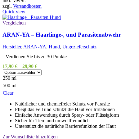
Produkt
inkl. MwSt.
weist
zzgl.
Versandkosten
mehrere
Quick view
Varianten
auf.
Vergleichen
Die
Optionen
ARAN-YA – Haarlinge-, und Parasitenabwehr
können
auf
Hersteller
,
ARAN-YA
,
Hund
,
Ungezieferschutz
der
Produktseite
Verdienen Sie bis zu 30 Punkte.
gewählt
17,90
€
–
29,90
€
werden
250 ml
500 ml
Clear
Natürlicher und chemiefreier Schutz vor Parasite
Pflegt das Fell und schützt die Haut vor Irritationen
Einfache Anwendung durch Spray- oder Flüssigform
Sicher für Tiere und umweltfreundlich
Unterstützt die natürliche Barrierefunktion der Haut
Zur Wunschliste hinzufügen