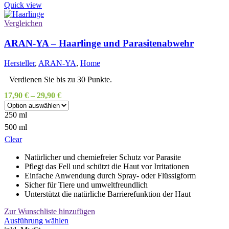
mehrere
Quick view
Varianten
auf.
Vergleichen
Die
Optionen
ARAN-YA – Haarlinge und Parasitenabwehr
können
auf
Hersteller
,
ARAN-YA
,
Home
der
Produktseite
Verdienen Sie bis zu 30 Punkte.
gewählt
17,90
€
–
29,90
€
werden
250 ml
500 ml
Clear
Natürlicher und chemiefreier Schutz vor Parasite
Pflegt das Fell und schützt die Haut vor Irritationen
Einfache Anwendung durch Spray- oder Flüssigform
Sicher für Tiere und umweltfreundlich
Unterstützt die natürliche Barrierefunktion der Haut
Zur Wunschliste hinzufügen
Dieses
Ausführung wählen