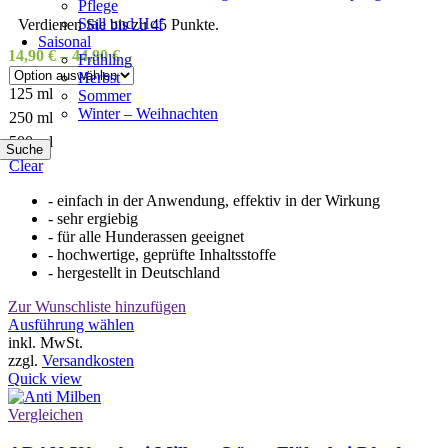
Pflege
Stall und Hof
Verdienen Sie bis zu 45 Punkte.
Saisonal
14,90
€
–
44,90
€
Frühling
Herbst
125 ml
Sommer
Winter – Weihnachten
250 ml
500 ml
Suche
Clear
- einfach in der Anwendung, effektiv in der Wirkung
- sehr ergiebig
- für alle Hunderassen geeignet
- hochwertige, geprüfte Inhaltsstoffe
- hergestellt in Deutschland
Zur Wunschliste hinzufügen
Dieses
Ausführung wählen
Produkt
inkl. MwSt.
weist
zzgl.
Versandkosten
mehrere
Quick view
Varianten
auf.
Vergleichen
Die