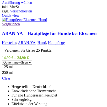
Dieses
Ausführung wählen
Produkt
inkl. MwSt.
weist
zzgl.
Versandkosten
mehrere
Quick view
Varianten
auf.
Vergleichen
Die
Optionen
ARAN-YA – Hautpflege für Hunde bei Ekzemen
können
auf
Hersteller
,
ARAN-YA
,
Hund
,
Hautpflege
der
Produktseite
Verdienen Sie bis zu 25 Punkte.
gewählt
14,90
€
–
24,90
€
werden
125 ml
250 ml
Clear
Hergestellt in Deutschland
Entwickelt ohne Tierversuche
Für alle Hunderassen geeignet
Sehr ergiebig
Effektiv in der Wirkung