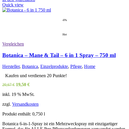
Quick view
-6%
Hot
Vergleichen
Botanica – Mane & Tail – 6 in 1 Spray – 750 ml
Hersteller
,
Botanica
,
Einzelprodukte
,
Pflege
,
Home
Kaufen und verdienen 20 Punkte!
Ursprünglicher
Aktueller
19,50
€
20,67
€
Preis
Preis
inkl. 19 % MwSt.
war:
ist:
20,67 €
19,50 €.
zzgl.
Versandkosten
Produkt enthält: 0,750
l
Botanica 6-in-1-Spray ist ein Mehrzweckspray mit einzigartiger
Formel, das für ALLE Ihre Pflegeanforderungen verwendet werden