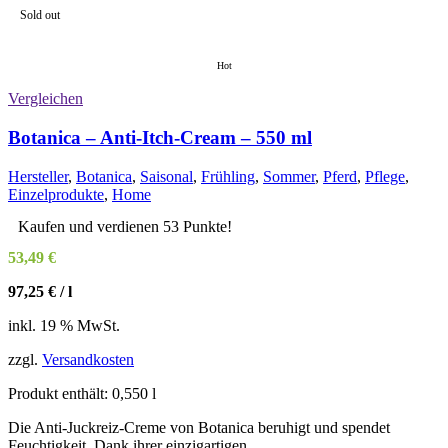
Sold out
Hot
Vergleichen
Botanica – Anti-Itch-Cream – 550 ml
Hersteller
,
Botanica
,
Saisonal
,
Frühling
,
Sommer
,
Pferd
,
Pflege
,
Einzelprodukte
,
Home
Kaufen und verdienen 53 Punkte!
53,49
€
97,25
€
/
l
inkl. 19 % MwSt.
zzgl.
Versandkosten
Produkt enthält: 0,550
l
Die Anti-Juckreiz-Creme von Botanica beruhigt und spendet
Feuchtigkeit. Dank ihrer einzigartigen