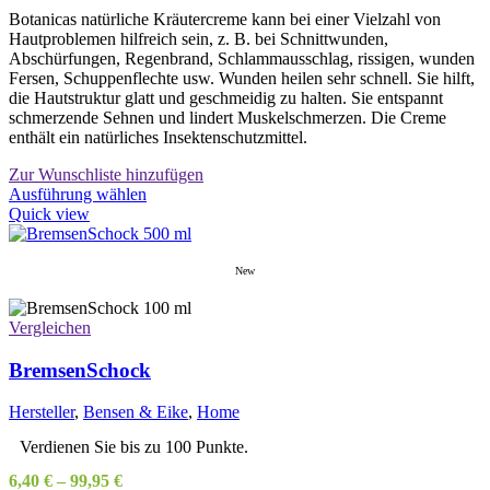
Botanicas natürliche Kräutercreme kann bei einer Vielzahl von
Hautproblemen hilfreich sein, z. B. bei Schnittwunden,
Abschürfungen, Regenbrand, Schlammausschlag, rissigen, wunden
Fersen, Schuppenflechte usw. Wunden heilen sehr schnell. Sie hilft,
die Hautstruktur glatt und geschmeidig zu halten. Sie entspannt
schmerzende Sehnen und lindert Muskelschmerzen. Die Creme
enthält ein natürliches Insektenschutzmittel.
Zur Wunschliste hinzufügen
Dieses
Ausführung wählen
Produkt
Quick view
weist
mehrere
Varianten
New
auf.
Die
Vergleichen
Optionen
können
BremsenSchock
auf
der
Produktseite
Hersteller
,
Bensen & Eike
,
Home
gewählt
Verdienen Sie bis zu 100 Punkte.
werden
6,40
€
–
99,95
€