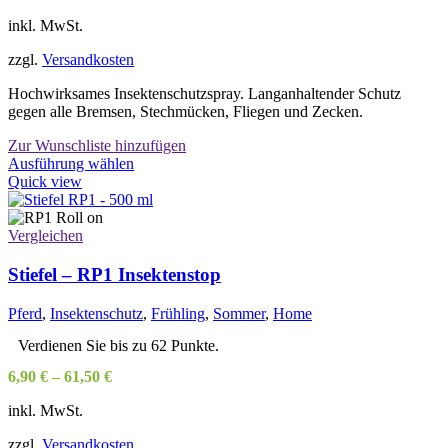
inkl. MwSt.
zzgl.
Versandkosten
Hochwirksames Insektenschutzspray. Langanhaltender Schutz
gegen alle Bremsen, Stechmücken, Fliegen und Zecken.
Zur Wunschliste hinzufügen
Dieses
Ausführung wählen
Produkt
Quick view
weist
mehrere
Varianten
Vergleichen
auf.
Die
Stiefel – RP1 Insektenstop
Optionen
können
Pferd
,
Insektenschutz
,
Frühling
,
Sommer
,
Home
auf
der
Verdienen Sie bis zu 62 Punkte.
Produktseite
6,90
€
–
61,50
€
gewählt
werden
inkl. MwSt.
zzgl.
Versandkosten