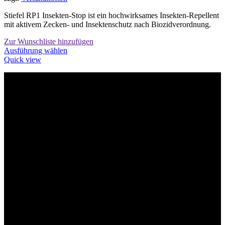
Stiefel RP1 Insekten-Stop ist ein hochwirksames Insekten-Repellent
mit aktivem Zecken- und Insektenschutz nach Biozidverordnung.
Zur Wunschliste hinzufügen
Dieses
Ausführung wählen
Produkt
Quick view
weist
mehrere
Varianten
Willkommen im Tier-Trend24
auf.
Die
Optionen
können
auf
der
Produktseite
gewählt
werden