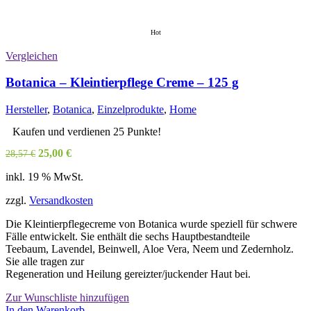
Hot
Vergleichen
Botanica – Kleintierpflege Creme – 125 g
Hersteller
,
Botanica
,
Einzelprodukte
,
Home
Kaufen und verdienen 25 Punkte!
Ursprünglicher
Aktueller
25,00
€
28,57
€
Preis
Preis
inkl. 19 % MwSt.
war:
ist:
28,57 €
25,00 €.
zzgl.
Versandkosten
Die Kleintierpflegecreme von Botanica wurde speziell für schwere
Fälle entwickelt. Sie enthält die sechs Hauptbestandteile
Teebaum, Lavendel, Beinwell, Aloe Vera, Neem und Zedernholz.
Sie alle tragen zur
Regeneration und Heilung gereizter/juckender Haut bei.
Zur Wunschliste hinzufügen
In den Warenkorb