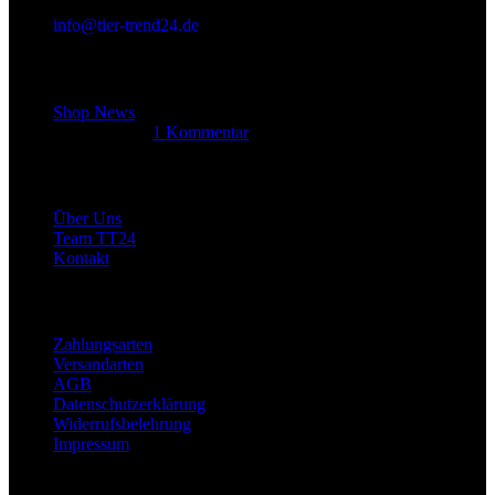
info@tier-trend24.de
Letzter Beitrag
Shop News
14. Juni 2025
1 Kommentar
Allgemein
Über Uns
Team TT24
Kontakt
Rechtliches
Zahlungsarten
Versandarten
AGB
Datenschutzerklärung
Widerrufsbelehrung
Impressum
Links