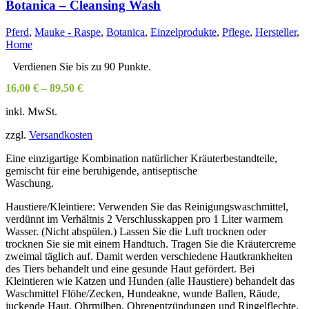
Botanica – Cleansing Wash
Pferd
,
Mauke - Raspe
,
Botanica
,
Einzelprodukte
,
Pflege
,
Hersteller
,
Home
Verdienen Sie bis zu 90 Punkte.
16,00
€
–
89,50
€
inkl. MwSt.
zzgl.
Versandkosten
Eine einzigartige Kombination natürlicher Kräuterbestandteile,
gemischt für eine beruhigende, antiseptische
Waschung.
Haustiere/Kleintiere: Verwenden Sie das Reinigungswaschmittel,
verdünnt im Verhältnis 2 Verschlusskappen pro 1 Liter warmem
Wasser. (Nicht abspülen.) Lassen Sie die Luft trocknen oder
trocknen Sie sie mit einem Handtuch. Tragen Sie die Kräutercreme
zweimal täglich auf. Damit werden verschiedene Hautkrankheiten
des Tiers behandelt und eine gesunde Haut gefördert. Bei
Kleintieren wie Katzen und Hunden (alle Haustiere) behandelt das
Waschmittel Flöhe/Zecken, Hundeakne, wunde Ballen, Räude,
juckende Haut, Ohrmilben, Ohrenentzündungen und Ringelflechte.