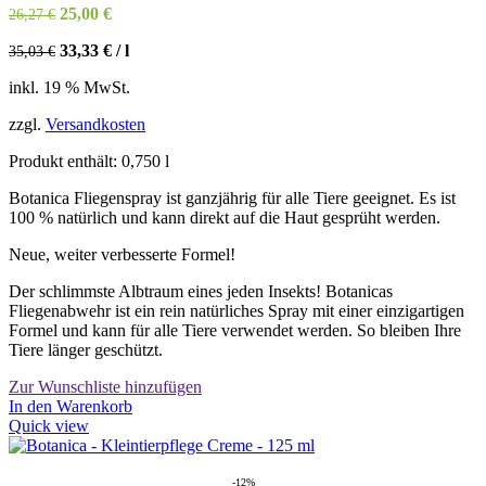
Ursprünglicher
Aktueller
25,00
€
26,27
€
Preis
Preis
33,33
€
/
l
35,03
€
war:
ist:
26,27 €
25,00 €.
inkl. 19 % MwSt.
zzgl.
Versandkosten
Produkt enthält: 0,750
l
Botanica Fliegenspray ist ganzjährig für alle Tiere geeignet. Es ist
100 % natürlich und kann direkt auf die Haut gesprüht werden.
Neue, weiter verbesserte Formel!
Der schlimmste Albtraum eines jeden Insekts! Botanicas
Fliegenabwehr ist ein rein natürliches Spray mit einer einzigartigen
Formel und kann für alle Tiere verwendet werden. So bleiben Ihre
Tiere länger geschützt.
Zur Wunschliste hinzufügen
In den Warenkorb
Quick view
-12%