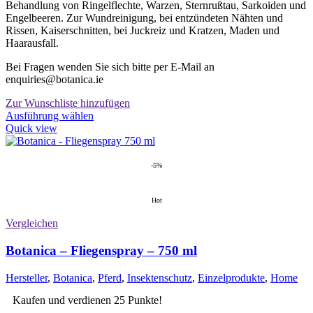
Behandlung von Ringelflechte, Warzen, Sternrußtau, Sarkoiden und
Engelbeeren. Zur Wundreinigung, bei entzündeten Nähten und
Rissen, Kaiserschnitten, bei Juckreiz und Kratzen, Maden und
Haarausfall.
Bei Fragen wenden Sie sich bitte per E-Mail an
enquiries@botanica.ie
Zur Wunschliste hinzufügen
Dieses
Ausführung wählen
Produkt
Quick view
weist
mehrere
Varianten
-5%
auf.
Die
Hot
Optionen
können
Vergleichen
auf
der
Botanica – Fliegenspray – 750 ml
Produktseite
gewählt
Hersteller
,
Botanica
,
Pferd
,
Insektenschutz
,
Einzelprodukte
,
Home
werden
Kaufen und verdienen 25 Punkte!