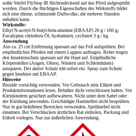
sollte Stiefel FlyStop IR flächendeckend auf das Pferd aufgesprüht
werden. Durch die flüchtigen Eigenschaften des Wirkstoffs bildet
sich eine dünne, schützende Duftwolke, die mehrere Stunden
anhalten kann.
Wirkstoffe:
Ethyl N-acetyl-N-butyl-beta-alaninat (EBAAP) 20 g / 100 g;
Eucalyptus citriodora Öl, hydratisiert, cyclisiert 3 g / kg
Anwendung
Aus ca. 25 cm Entfernung sparsam auf das Fell aufsprühen. Bei
empfindlichen Pferden mit einem Lappen auftragen. Reiter tragen
den Insektenschutz sparsam auf die Haut auf. Empfindliche
Körperstellen (Augen, Ohren, Nüstern und Schleimhäute)
aussparen. Der aktive Schutz tritt sofort ein. Spray zum Schutz
gegen Insekten mit EBAAP.
Hinweise
Biozide vorsichtig verwenden. Vor Gebrauch stets Etikett und
Produktinformationen lesen. Behälter dicht verschlossen halten. Vor
Kleinkindern gesichert aufbewahren. Nicht unter dem Sattel oder
der Kleidung anwenden. Geschädigte Hautstellen nicht besprühen.
Nur in gut belüfteten Bereichen verwenden, Sprühnebel nicht
einatmen. Bei Verschlucken ärztlichen Rat einholen, Packung und
Etikett vorlegen. Nur zur äußerlichen Anwendung.