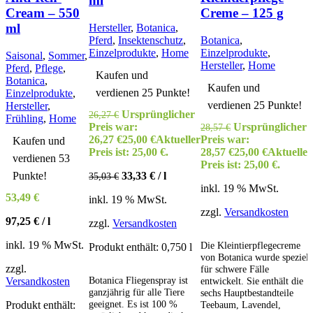
ml
Cream – 550
Creme – 125 g
ml
Hersteller
,
Botanica
,
Pferd
,
Insektenschutz
,
Botanica
,
Einzelprodukte
,
Home
Einzelprodukte
,
Saisonal
,
Sommer
,
Hersteller
,
Home
Pferd
,
Pflege
,
Kaufen und
Botanica
,
Kaufen und
verdienen 25 Punkte!
Einzelprodukte
,
verdienen 25 Punkte!
Hersteller
,
Ursprünglicher
26,27
€
Frühling
,
Home
Preis war:
Ursprünglicher
28,57
€
26,27 €
25,00
€
Aktueller
Preis war:
Kaufen und
Preis ist: 25,00 €.
28,57 €
25,00
€
Aktueller
verdienen 53
Preis ist: 25,00 €.
Punkte!
33,33
€
/
l
35,03
€
inkl. 19 % MwSt.
53,49
€
inkl. 19 % MwSt.
zzgl.
Versandkosten
97,25
€
/
l
zzgl.
Versandkosten
inkl. 19 % MwSt.
Die Kleintierpflegecreme
Produkt enthält: 0,750
l
von Botanica wurde speziell
zzgl.
für schwere Fälle
Botanica Fliegenspray ist
Versandkosten
entwickelt. Sie enthält die
ganzjährig für alle Tiere
sechs Hauptbestandteile
geeignet. Es ist 100 %
Produkt enthält:
Teebaum, Lavendel,