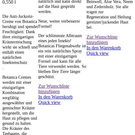
natürlich und kann direkt
Beinwell, Aloe Vera, Neem
0,550
l
auf die Haut gesprüht
und Zedernholz. Sie alle
werden.
tragen zur
Die Anti-Juckreiz-
Regeneration und Heilung
Neue, weiter verbesserte
Creme von Botanica
gereizter/juckender Haut
Formel!
beruhigt und spendet
bei.
Feuchtigkeit. Dank
Der schlimmste Albtraum
Zur Wunschliste
ihrer einzigartigen
eines jeden Insekts!
Kräutermischung
hinzufügen
Botanicas Fliegenabwehr ist
wirkt sie schnell und
In den Warenkorb
ein rein natürliches Spray
enthält einen
Quick view
mit einer einzigartigen
natürlichen
Formel und kann für alle
Insektenschutz
Tiere verwendet werden. So
.
bleiben Ihre Tiere länger
geschützt.
Botanica Cremes
werden mit einer
Zur Wunschliste
einzigartigen
hinzufügen
Kombination
In den Warenkorb
sorgfältig
Quick view
ausgewählter und
gemischter Kräuter
hergestellt, um die
Haut zu pflegen und
gesund zu halten.
Die Kräuter des
Teebaums, die