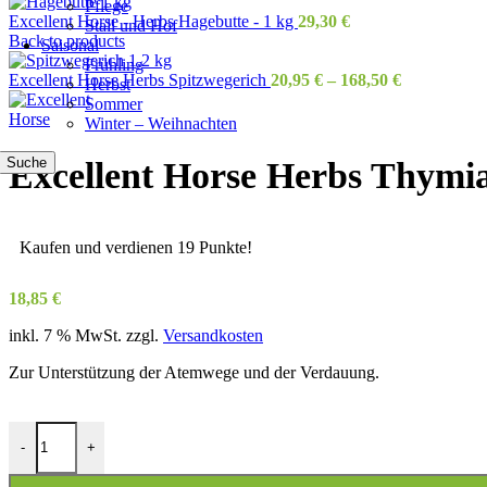
Pflege
Excellent Horse - Herbs Hagebutte - 1 kg
29,30
€
Stall und Hof
Back to products
Saisonal
Frühling
Excellent Horse Herbs Spitzwegerich
20,95
€
–
168,50
€
Herbst
Sommer
Winter – Weihnachten
Suche
Excellent Horse Herbs Thymia
Kaufen und verdienen 19 Punkte!
18,85
€
inkl. 7 % MwSt.
zzgl.
Versandkosten
Zur Unterstützung der Atemwege und der Verdauung.
Excellent Horse Herbs Thymian - 500 g Menge
-
+