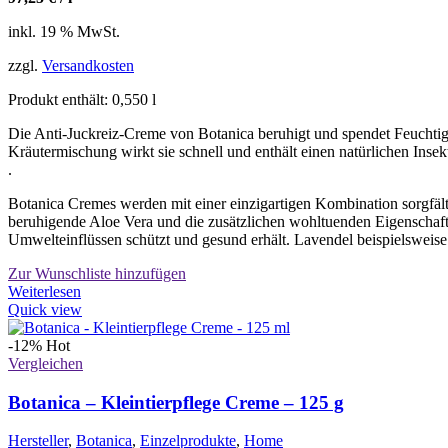
inkl. 19 % MwSt.
zzgl.
Versandkosten
Produkt enthält: 0,550
l
Die Anti-Juckreiz-Creme von Botanica beruhigt und spendet Feuchtigk
Kräutermischung wirkt sie schnell und enthält einen natürlichen Inse
.
Botanica Cremes werden mit einer einzigartigen Kombination sorgfält
beruhigende Aloe Vera und die zusätzlichen wohltuenden Eigenschaf
Umwelteinflüssen schützt und gesund erhält. Lavendel beispielsweise w
Zur Wunschliste hinzufügen
Weiterlesen
Quick view
-12%
Hot
Vergleichen
Botanica – Kleintierpflege Creme – 125 g
Hersteller
,
Botanica
,
Einzelprodukte
,
Home