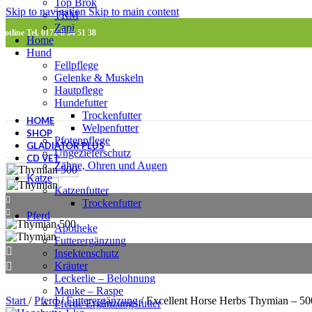
Top Brok
Skip to navigation
Skip to main content
TRM
Zapi
Hotline Tel. 0172-8 64 51 38
Home
Hund
Fellpflege
Gelenke & Muskeln
Hautpflege
Hundefutter
Trockenfutter
HOME
Welpenfutter
SHOP
Pfotenpflege
GLADIATOR PLUS
Ungezieferschutz
CD VET
Zähne, Ohren und Augen
Katze
Katzenfutter
Trockenfutter
Pferd
Apotheke
Futterergänzung
Insektenschutz
Kräuter
Leckerlie – Belohnung
Mauke – Raspe
Start
/
Pferd
/
Futterergänzung
/
Excellent Horse Herbs Thymian – 50
Pferde Ergänzungsfutter