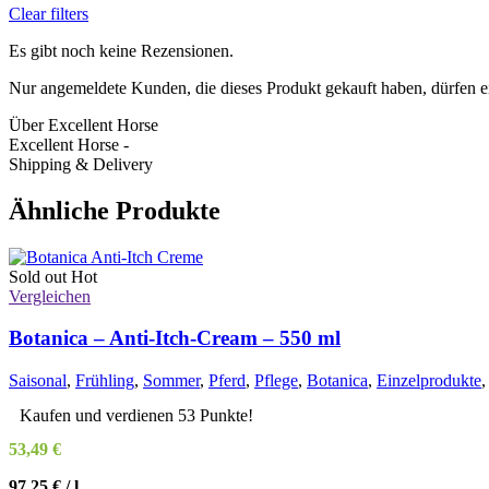
Clear filters
Es gibt noch keine Rezensionen.
Nur angemeldete Kunden, die dieses Produkt gekauft haben, dürfen 
Über Excellent Horse
Excellent Horse -
Shipping & Delivery
Ähnliche Produkte
Sold out
Hot
Vergleichen
Botanica – Anti-Itch-Cream – 550 ml
Saisonal
,
Frühling
,
Sommer
,
Pferd
,
Pflege
,
Botanica
,
Einzelprodukte
,
Kaufen und verdienen 53 Punkte!
53,49
€
97,25
€
/
l