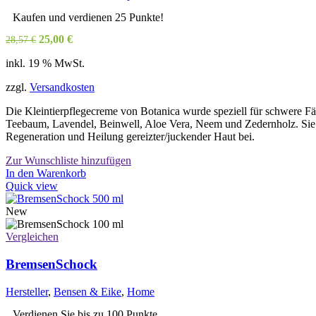
Kaufen und verdienen 25 Punkte!
Ursprünglicher
Aktueller
25,00
€
28,57
€
Preis
Preis
inkl. 19 % MwSt.
war:
ist:
28,57 €
25,00 €.
zzgl.
Versandkosten
Die Kleintierpflegecreme von Botanica wurde speziell für schwere Fäll
Teebaum, Lavendel, Beinwell, Aloe Vera, Neem und Zedernholz. Sie a
Regeneration und Heilung gereizter/juckender Haut bei.
Zur Wunschliste hinzufügen
In den Warenkorb
Quick view
New
Vergleichen
BremsenSchock
Hersteller
,
Bensen & Eike
,
Home
Verdienen Sie bis zu 100 Punkte.