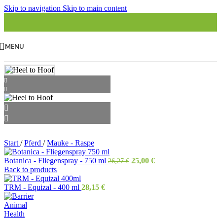
Skip to navigation
Skip to main content
MENU
Start
/
Pferd
/
Mauke - Raspe
Ursprünglicher
Aktueller
Botanica - Fliegenspray - 750 ml
25,00
€
26,27
€
Preis
Preis
Back to products
war:
ist:
26,27 €
25,00 €.
TRM - Equizal - 400 ml
28,15
€