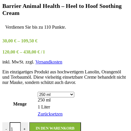
Barrier Animal Health – Heel to Hoof Soothing
Cream
Verdienen Sie bis zu 110 Punkte.
30,00
€
–
109,50
€
120,00
€
–
438,00
€
/
l
inkl. MwSt.
zzgl.
Versandkosten
Ein einzigartiges Produkt aus hochwertigem Lanolin, Orangenöl
und Teebaumöl. Diese vielseitig einsetzbare Creme behandelt nicht
nur Mauke, sondern schützt auch davor.
250 ml
Menge
1 Liter
Zurücksetzen
Barrier Animal Health - Heel to Hoof Soothing Cream Menge
IN DEN WARENKORB
-
+