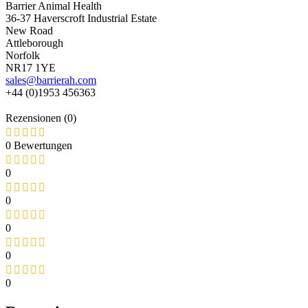
Barrier Animal Health
36-37 Haverscroft Industrial Estate
New Road
Attleborough
Norfolk
NR17 1YE
sales@barrierah.com
+44 (0)1953 456363
Rezensionen (0)
0 Bewertungen
0
0
0
0
0