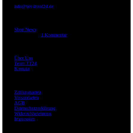
info@tier-trend24.de
Letzter Beitrag
Shop News
14. Juni 2025
1 Kommentar
Allgemein
Über Uns
Team TT24
Kontakt
Rechtliches
Zahlungsarten
Versandarten
AGB
Datenschutzerklärung
Widerrufsbelehrung
Impressum
Links