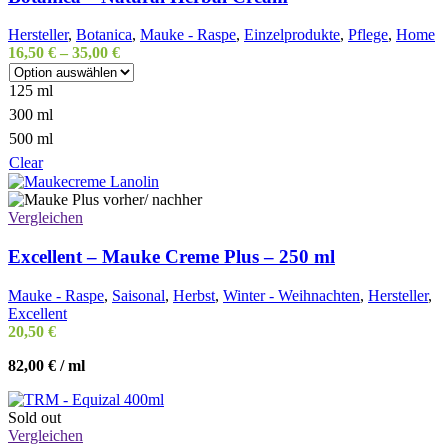
Hersteller
,
Botanica
,
Mauke - Raspe
,
Einzelprodukte
,
Pflege
,
Home
16,50
€
–
35,00
€
125 ml
300 ml
500 ml
Clear
Vergleichen
Excellent – Mauke Creme Plus – 250 ml
Mauke - Raspe
,
Saisonal
,
Herbst
,
Winter - Weihnachten
,
Hersteller
,
Excellent
20,50
€
82,00
€
/
ml
Sold out
Vergleichen