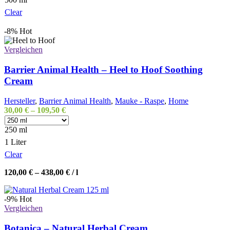
Clear
-8%
Hot
Vergleichen
Barrier Animal Health – Heel to Hoof Soothing
Cream
Hersteller
,
Barrier Animal Health
,
Mauke - Raspe
,
Home
30,00
€
–
109,50
€
250 ml
1 Liter
Clear
120,00
€
–
438,00
€
/
l
-9%
Hot
Vergleichen
Botanica – Natural Herbal Cream