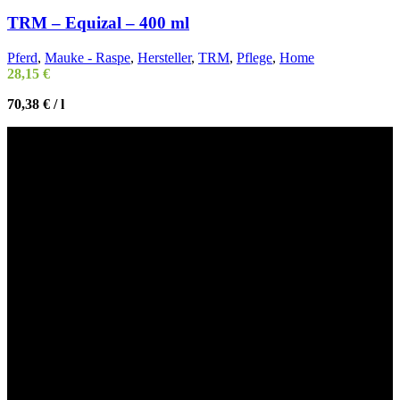
TRM – Equizal – 400 ml
Pferd
,
Mauke - Raspe
,
Hersteller
,
TRM
,
Pflege
,
Home
28,15
€
70,38
€
/
l
Willkommen im Tier-Trend24