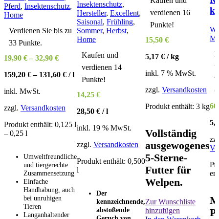
Kaufen und
Insektenschutz
,
Pferd
,
Insektenschutz
,
k
verdienen 16
Hersteller
,
Excellent
,
Home
Saisonal
,
Frühling
,
Punkte!
We
Verdienen Sie bis zu
Sommer
,
Herbst
,
M
Home
15,50
€
33 Punkte.
K
Kaufen und
5,17
€
/
kg
19,90
€
–
32,90
€
u
verdienen 14
inkl. 7 % MwSt.
159,20
€
–
131,60
€
/
l
v
Punkte!
zzgl.
Versandkosten
6
inkl. MwSt.
14,25
€
66
Produkt enthält: 3
kg
zzgl.
Versandkosten
28,50
€
/
l
5,
Produkt enthält: 0,125
l
inkl. 19 % MwSt.
Vollständig
– 0,25
l
zzg
ausgewogenes
zzgl.
Versandkosten
Ve
5-Sterne-
Umweltfreundliche
Produkt enthält: 0,500
Pr
und tiergerechte
Futter für
l
en
Zusammensetzung
Welpen.
Einfache
Handhabung, auch
Der
bei unruhigen
M
Zur Wunschliste
kennzeichnende,
Tieren
abstoßende
hinzufügen
P
Langanhaltender
Geruch von