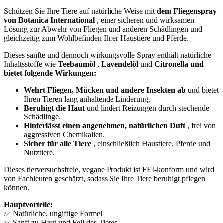
Schützen Sie Ihre Tiere auf natürliche Weise mit
dem Fliegenspray
von Botanica International
, einer sicheren und wirksamen
Lösung zur Abwehr von Fliegen und anderen Schädlingen und
gleichzeitig zum Wohlbefinden Ihrer Haustiere und Pferde.
Dieses sanfte und dennoch wirkungsvolle Spray enthält natürliche
Inhaltsstoffe wie
Teebaumöl
,
Lavendelöl
und
Citronella und
bietet folgende Wirkungen:
Wehrt Fliegen, Mücken und andere Insekten ab
und bietet
Ihren Tieren lang anhaltende Linderung.
Beruhigt die Haut
und lindert Reizungen durch stechende
Schädlinge.
Hinterlässt einen angenehmen, natürlichen Duft
, frei von
aggressiven Chemikalien.
Sicher für alle Tiere
, einschließlich Haustiere, Pferde und
Nutztiere.
Dieses tierversuchsfreie, vegane Produkt ist FEI-konform und wird
von Fachleuten geschätzt, sodass Sie Ihre Tiere beruhigt pflegen
können.
Hauptvorteile:
✅ Natürliche, ungiftige Formel
✅ Sanft zu Haut und Fell des Tieres