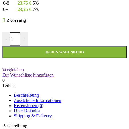
6-8
23,75
€
5%
9+
23,25
€
7%
2 vorrätig
Botanica - Fliegenspray - 750 ml Menge
-
+
IN DEN WARENKORB
Vergleichen
Zur Wunschliste hinzufügen
0
Teilen:
Beschreibung
Zusätzliche Informationen
Rezensionen (0)
Über Botanica
Shipping & Delivery
Beschreibung