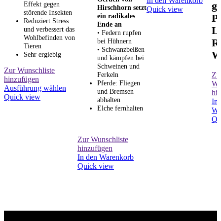
In den Warenkorb
g
Effekt gegen
Hirschhorn setzt
Quick view
störende Insekten
ein radikales
Pe
Reduziert Stress
Ende an
L
und verbessert das
• Federn rupfen
Wohlbefinden von
Re
bei Hühnern
Tieren
• Schwanzbeißen
W
Sehr ergiebig
und kämpfen bei
Schweinen und
Zur Wunschliste
Zu
Ferkeln
hinzufügen
Pferde: Fliegen
Wu
Dieses
Ausführung wählen
und Bremsen
hi
Produkt
Quick view
abhalten
In
weist
Elche fernhalten
Wa
mehrere
Qu
Varianten
auf.
Zur Wunschliste
Die
hinzufügen
Optionen
In den Warenkorb
können
Quick view
auf
der
Produktseite
gewählt
werden