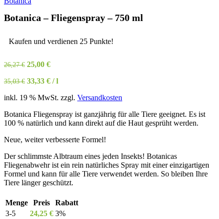
Botanica – Fliegenspray – 750 ml
Kaufen und verdienen 25 Punkte!
Ursprünglicher
Aktueller
25,00
€
26,27
€
Preis
Preis
33,33
€
/
l
35,03
€
war:
ist:
26,27 €
25,00 €.
inkl. 19 % MwSt.
zzgl.
Versandkosten
Botanica Fliegenspray ist ganzjährig für alle Tiere geeignet. Es ist
100 % natürlich und kann direkt auf die Haut gesprüht werden.
Neue, weiter verbesserte Formel!
Der schlimmste Albtraum eines jeden Insekts! Botanicas
Fliegenabwehr ist ein rein natürliches Spray mit einer einzigartigen
Formel und kann für alle Tiere verwendet werden. So bleiben Ihre
Tiere länger geschützt.
Menge
Preis
Rabatt
3-5
24,25
€
3%