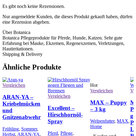
Es gibt noch keine Rezensionen.
Nur angemeldete Kunden, die dieses Produkt gekauft haben, dürfen
eine Rezension abgeben.
Über Botanica
Botanica Pflegeprodukte für Pferde, Hunde, Katzen. Sehr gute
Erfahrung bei Mauke, Ekzemen, Regenexzemen, Verletzungen,
Hautirritationen.
Shipping & Delivery
Ähnliche Produkte
Vergleichen
Hot
Vergleichen
Ve
Vergleichen
ARAN-YA –
MAX – Puppy
M
Kriebelmücken
Excellent –
– 3 kg
P
und
Hirschhornöl-
ge
Gnitzenabwehr
Spray
Welpenfutter
,
MAX
,
Pe
Home
L
Frühling
,
Sommer
,
Pferd
,
Pflege
,
Herbst
,
ARAN-YA
,
Re