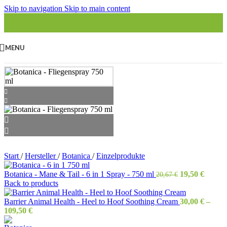
Skip to navigation
Skip to main content
MENU
Start
/
Hersteller
/
Botanica
/
Einzelprodukte
Ursprünglich
Aktuel
Botanica - Mane & Tail - 6 in 1 Spray - 750 ml
19,50
€
20,67
€
Preis
Preis
Back to products
war:
ist:
20,67 €
19,50 €
Barrier Animal Health - Heel to Hoof Soothing Cream
30,00
€
–
109,50
€