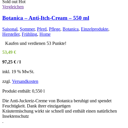
Sold out
Hot
Vergleichen
Botanica – Anti-Itch-Cream – 550 ml
Saisonal
,
Sommer
,
Pferd
,
Pflege
,
Botanica
,
Einzelprodukte
,
Hersteller
,
Frühling
,
Home
Kaufen und verdienen 53 Punkte!
53,49
€
97,25
€
/
l
inkl. 19 % MwSt.
zzgl.
Versandkosten
Produkt enthält: 0,550
l
Die Anti-Juckreiz-Creme von Botanica beruhigt und spendet
Feuchtigkeit. Dank ihrer einzigartigen
Kräutermischung wirkt sie schnell und enthält einen natürlichen
Insektenschutz
.