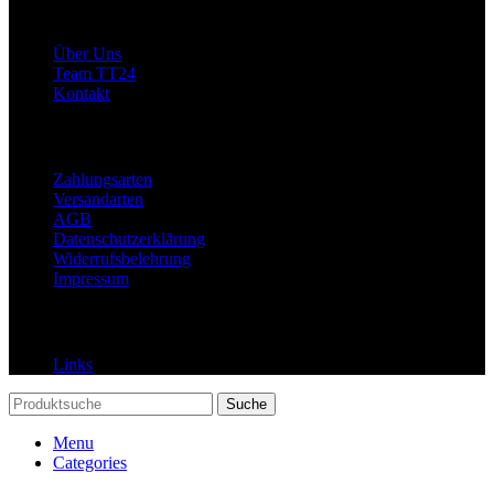
Allgemein
Über Uns
Team TT24
Kontakt
Rechtliches
Zahlungsarten
Versandarten
AGB
Datenschutzerklärung
Widerrufsbelehrung
Impressum
Links
Links
Suche
Menu
Categories