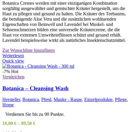
Botanica Cremes werden mit einer einzigartigen Kombination
sorgfältig ausgewählter und gemischter Kräuter hergestellt, um die
Haut zu pflegen und gesund zu halten. Die Kräuter des Teebaums,
die beruhigende Aloe Vera und die zusätzlichen wohltuenden
Eigenschaften von Beinwell und Lavendel bei Muskel- und
Sehnenschmerzen bilden eine universelle Kräutercreme, die die
Haut vor extremen Umwelteinflüssen schützt und gesund erhält.
Lavendel beispielsweise wirkt als natürliches Insektenschutzmittel.
Zur Wunschliste hinzufügen
Weiterlesen
Quick view
-7%
Hot
Vergleichen
Botanica – Cleansing Wash
Hersteller
,
Botanica
,
Pferd
,
Mauke - Raspe
,
Einzelprodukte
,
Pflege
,
Home
Verdienen Sie bis zu 90 Punkte.
16,00
€
–
89,50
€