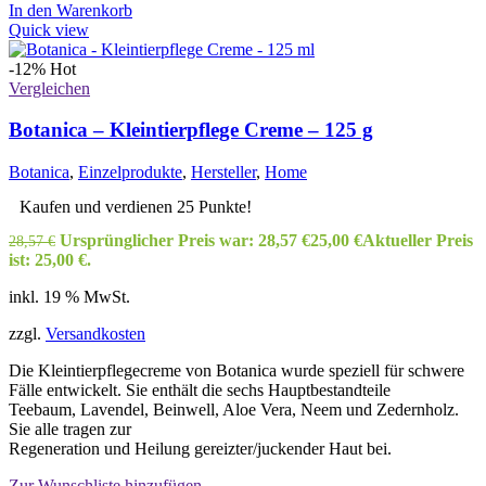
In den Warenkorb
Quick view
-12%
Hot
Vergleichen
Botanica – Kleintierpflege Creme – 125 g
Botanica
,
Einzelprodukte
,
Hersteller
,
Home
Kaufen und verdienen 25 Punkte!
Ursprünglicher Preis war: 28,57 €
25,00
€
Aktueller Preis
28,57
€
ist: 25,00 €.
inkl. 19 % MwSt.
zzgl.
Versandkosten
Die Kleintierpflegecreme von Botanica wurde speziell für schwere
Fälle entwickelt. Sie enthält die sechs Hauptbestandteile
Teebaum, Lavendel, Beinwell, Aloe Vera, Neem und Zedernholz.
Sie alle tragen zur
Regeneration und Heilung gereizter/juckender Haut bei.
Zur Wunschliste hinzufügen