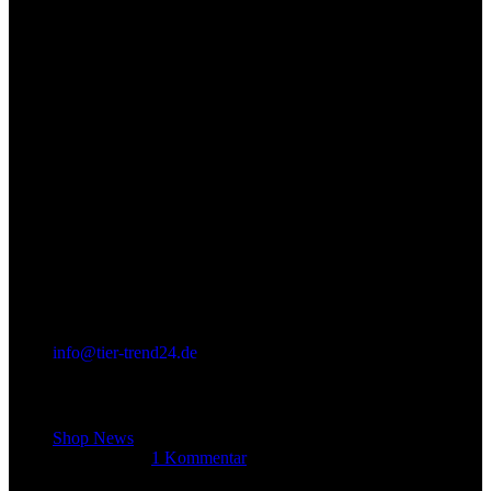
info@tier-trend24.de
Letzter Beitrag
Shop News
14. Juni 2025
1 Kommentar