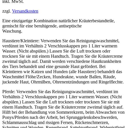
inkl. MwSt.
zzgl.
Versandkosten
Eine einzigartige Kombination natürlicher Kräuterbestandteile,
gemischt für eine beruhigende, antiseptische
Waschung.
Haustiere/Kleintiere: Verwenden Sie das Reinigungswaschmittel,
verdünnt im Verhältnis 2 Verschlusskappen pro 1 Liter warmem
Wasser. (Nicht abspülen.) Lassen Sie die Luft trocknen oder
trocknen Sie sie mit einem Handtuch. Tragen Sie die Kräutercreme
zweimal täglich auf. Damit werden verschiedene Hautkrankheiten
des Tiers behandelt und eine gesunde Haut gefördert. Bei
Kleintieren wie Katzen und Hunden (alle Haustiere) behandelt das
Waschmittel Flöhe/Zecken, Hundeakne, wunde Ballen, Räude,
juckende Haut, Ohrmilben, Ohrenentzündungen und Ringelflechte.
Pferde: Verwenden Sie das Reinigungswaschmittel, verdünnt im
Verhältnis 2 Verschlusskappen pro 1 Liter warmem Wasser. (Nicht
abspülen.) Lassen Sie die Luft trocknen oder trocknen Sie sie mit
einem Handtuch. Tragen Sie die Kräutercreme zweimal täglich auf.
Hilft bei der Behandlung von Sommerekzem, beim Abwaschen von
Ponys/Pferden nach der Arbeit, bei Sprunggelenksbeschwerden,
Schlammausschlag und rissigen Fersen, Rückenschmerzen,
Schnitten und Wunden, Regenbrand, Sattelgurtbrand, Widerristfistel,