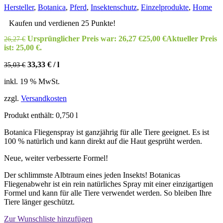
Hersteller
,
Botanica
,
Pferd
,
Insektenschutz
,
Einzelprodukte
,
Home
Kaufen und verdienen 25 Punkte!
Ursprünglicher Preis war: 26,27 €
25,00
€
Aktueller Preis
26,27
€
ist: 25,00 €.
33,33
€
/
l
35,03
€
inkl. 19 % MwSt.
zzgl.
Versandkosten
Produkt enthält: 0,750
l
Botanica Fliegenspray ist ganzjährig für alle Tiere geeignet. Es ist
100 % natürlich und kann direkt auf die Haut gesprüht werden.
Neue, weiter verbesserte Formel!
Der schlimmste Albtraum eines jeden Insekts! Botanicas
Fliegenabwehr ist ein rein natürliches Spray mit einer einzigartigen
Formel und kann für alle Tiere verwendet werden. So bleiben Ihre
Tiere länger geschützt.
Zur Wunschliste hinzufügen