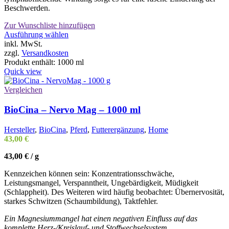
Beschwerden.
Zur Wunschliste hinzufügen
Dieses
Ausführung wählen
Produkt
inkl. MwSt.
weist
zzgl.
Versandkosten
mehrere
Produkt enthält: 1000
ml
Varianten
Quick view
auf.
Die
Vergleichen
Optionen
können
BioCina – Nervo Mag – 1000 ml
auf
der
Hersteller
,
BioCina
,
Pferd
,
Futterergänzung
,
Home
Produktseite
43,00
€
gewählt
werden
43,00
€
/
g
Kennzeichen können sein: Konzentrationsschwäche,
Leistungsmangel, Verspanntheit, Ungebärdigkeit, Müdigkeit
(Schlappheit). Des Weiteren wird häufig beobachtet: Übernervosität,
starkes Schwitzen (Schaumbildung), Taktfehler.
Ein Magnesiummangel hat einen negativen Einfluss auf das
komplette Herz-/Kreislauf- und Stoffwechselsystem.