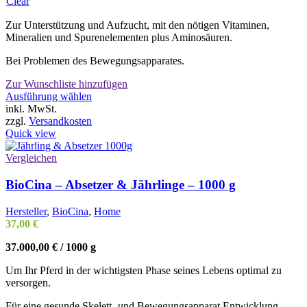
Clear
Zur Unterstützung und Aufzucht, mit den nötigen Vitaminen,
Mineralien und Spurenelementen plus Aminosäuren.
Bei Problemen des Bewegungsapparates.
Zur Wunschliste hinzufügen
Dieses
Ausführung wählen
Produkt
inkl. MwSt.
weist
zzgl.
Versandkosten
mehrere
Quick view
Varianten
auf.
Vergleichen
Die
Optionen
BioCina – Absetzer & Jährlinge – 1000 g
können
auf
Hersteller
,
BioCina
,
Home
der
37,00
€
Produktseite
gewählt
37.000,00
€
/
1000
g
werden
Um Ihr Pferd in der wichtigsten Phase seines Lebens optimal zu
versorgen.
Für eine gesunde Skelett- und Bewegungsapparat Entwicklung.