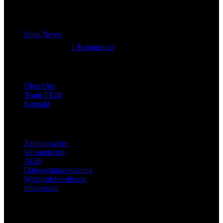
Letzter Beitrag
Shop News
14. Juni 2025
1 Kommentar
Allgemein
Über Uns
Team TT24
Kontakt
Rechtliches
Zahlungsarten
Versandarten
AGB
Datenschutzerklärung
Widerrufsbelehrung
Impressum
Links