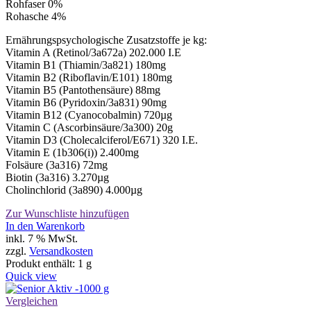
Rohfaser 0%
Rohasche 4%
Ernährungspsychologische Zusatzstoffe je kg:
Vitamin A (Retinol/3a672a) 202.000 I.E
Vitamin B1 (Thiamin/3a821) 180mg
Vitamin B2 (Riboflavin/E101) 180mg
Vitamin B5 (Pantothensäure) 88mg
Vitamin B6 (Pyridoxin/3a831) 90mg
Vitamin B12 (Cyanocobalmin) 720µg
Vitamin C (Ascorbinsäure/3a300) 20g
Vitamin D3 (Cholecalciferol/E671) 320 I.E.
Vitamin E (1b306(i)) 2.400mg
Folsäure (3a316) 72mg
Biotin (3a316) 3.270µg
Cholinchlorid (3a890) 4.000µg
Zur Wunschliste hinzufügen
In den Warenkorb
inkl. 7 % MwSt.
zzgl.
Versandkosten
Produkt enthält: 1
g
Quick view
Vergleichen