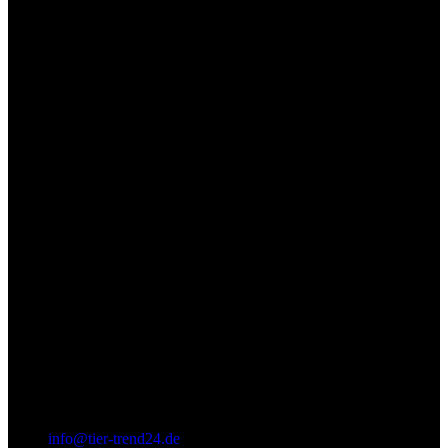
(+49) 0 52 52 - 8 39 87 88
info@tier-trend24.de