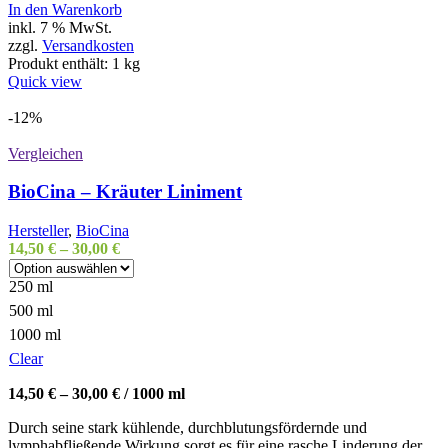
In den Warenkorb
inkl. 7 % MwSt.
zzgl.
Versandkosten
Produkt enthält: 1
kg
Quick view
-12%
Vergleichen
BioCina – Kräuter Liniment
Hersteller
,
BioCina
14,50
€
–
30,00
€
250 ml
500 ml
1000 ml
Clear
14,50
€
–
30,00
€
/
1000
ml
Durch seine stark kühlende, durchblutungsfördernde und
lymphabfließende Wirkung sorgt es für eine rasche Linderung der