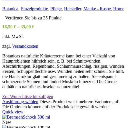
Botanica
,
Einzelprodukte
,
Pflege
,
Hersteller
,
Mauke - Raspe
,
Home
Verdienen Sie bis zu 35 Punkte.
16,50
€
–
35,00
€
inkl. MwSt.
zzgl.
Versandkosten
Botanicas natürliche Kräutercreme kann bei einer Vielzahl von
Hautproblemen hilfreich sein, z. B. bei Schnittwunden,
Abschürfungen, Regenbrand, Schlammausschlag, rissigen, wunden
Fersen, Schuppenflechte usw. Wunden heilen sehr schnell. Sie hilft,
die Hautstruktur glatt und geschmeidig zu halten. Sie entspannt
schmerzende Sehnen und lindert Muskelschmerzen. Die Creme
enthält ein natürliches Insektenschutzmittel.
Zur Wunschliste hinzufügen
Ausführung wählen
Dieses Produkt weist mehrere Varianten auf.
Die Optionen können auf der Produktseite gewählt werden
Quick view
New