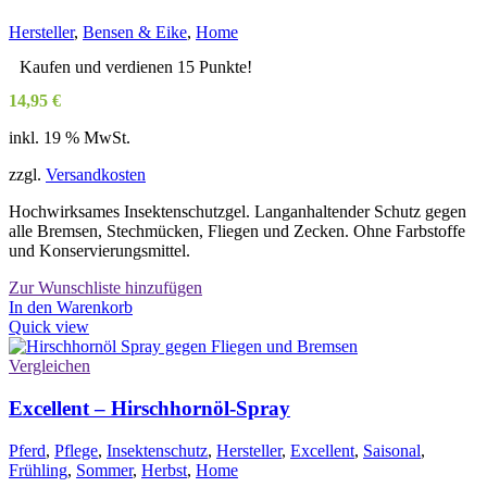
Hersteller
,
Bensen & Eike
,
Home
Kaufen und verdienen 15 Punkte!
14,95
€
inkl. 19 % MwSt.
zzgl.
Versandkosten
Hochwirksames Insektenschutzgel. Langanhaltender Schutz gegen
alle Bremsen, Stechmücken, Fliegen und Zecken. Ohne Farbstoffe
und Konservierungsmittel.
Zur Wunschliste hinzufügen
In den Warenkorb
Quick view
Vergleichen
Excellent – Hirschhornöl-Spray
Pferd
,
Pflege
,
Insektenschutz
,
Hersteller
,
Excellent
,
Saisonal
,
Frühling
,
Sommer
,
Herbst
,
Home