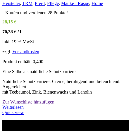
Hersteller
,
TRM
,
Pferd
,
Pflege
,
Mauke - Raspe
,
Home
Kaufen und verdienen 28 Punkte!
28,15
€
70,38
€
/
l
inkl. 19 % MwSt.
zzgl.
Versandkosten
Produkt enthält: 0,400
l
Eine Salbe als natürliche Schutzbarriere
Natürliche Schutzbarriere- Creme, beruhigend und befeuchtend.
Angereichert
mit Teebaumöl, Zink, Bienenwachs und Lanolin
Zur Wunschliste hinzufügen
Weiterlesen
Quick view