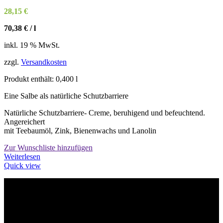
Produktseite
28,15
€
gewählt
werden
70,38
€
/
l
inkl. 19 % MwSt.
zzgl.
Versandkosten
Produkt enthält: 0,400
l
Eine Salbe als natürliche Schutzbarriere
Natürliche Schutzbarriere- Creme, beruhigend und befeuchtend.
Angereichert
mit Teebaumöl, Zink, Bienenwachs und Lanolin
Zur Wunschliste hinzufügen
Weiterlesen
Quick view
Willkommen im Tier-Trend24