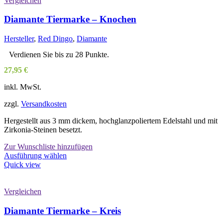
Vergleichen
Diamante Tiermarke – Knochen
Hersteller
,
Red Dingo
,
Diamante
Verdienen Sie bis zu 28 Punkte.
27,95
€
inkl. MwSt.
zzgl.
Versandkosten
Hergestellt aus 3 mm dickem, hochglanzpoliertem Edelstahl und mit
Zirkonia-Steinen besetzt.
Zur Wunschliste hinzufügen
Dieses
Ausführung wählen
Produkt
Quick view
weist
mehrere
Varianten
Vergleichen
auf.
Die
Diamante Tiermarke – Kreis
Optionen