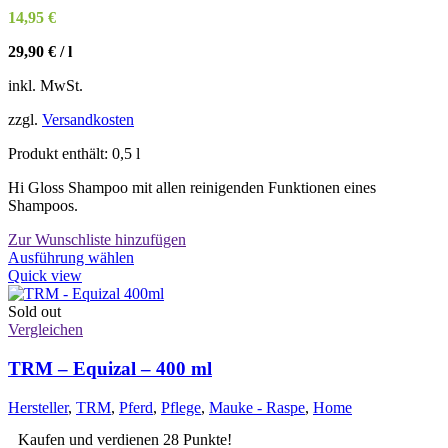
Produktseite
14,95
€
gewählt
werden
29,90
€
/
l
inkl. MwSt.
zzgl.
Versandkosten
Produkt enthält: 0,5
l
Hi Gloss Shampoo mit allen reinigenden Funktionen eines
Shampoos.
Zur Wunschliste hinzufügen
Dieses
Ausführung wählen
Produkt
Quick view
weist
mehrere
Sold out
Varianten
Vergleichen
auf.
Die
TRM – Equizal – 400 ml
Optionen
können
Hersteller
,
TRM
,
Pferd
,
Pflege
,
Mauke - Raspe
,
Home
auf
der
Kaufen und verdienen 28 Punkte!