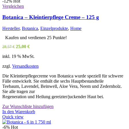
mehrere
-12%
Hot
Varianten
Vergleichen
auf.
Die
Botanica – Kleintierpflege Creme – 125 g
Optionen
können
Hersteller
,
Botanica
,
Einzelprodukte
,
Home
auf
der
Kaufen und verdienen 25 Punkte!
Produktseite
Ursprünglicher
Aktueller
25,00
€
28,57
€
gewählt
Preis
Preis
werden
inkl. 19 % MwSt.
war:
ist:
28,57 €
25,00 €.
zzgl.
Versandkosten
Die Kleintierpflegecreme von Botanica wurde speziell für schwere
Fälle entwickelt. Sie enthält die sechs Hauptbestandteile
Teebaum, Lavendel, Beinwell, Aloe Vera, Neem und Zedernholz.
Sie alle tragen zur
Regeneration und Heilung gereizter/juckender Haut bei.
Zur Wunschliste hinzufügen
In den Warenkorb
Quick view
-6%
Hot