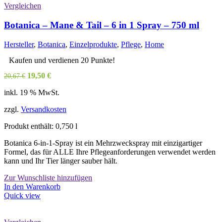
Vergleichen
Botanica – Mane & Tail – 6 in 1 Spray – 750 ml
Hersteller
,
Botanica
,
Einzelprodukte
,
Pflege
,
Home
Kaufen und verdienen 20 Punkte!
Ursprünglicher
Aktueller
19,50
€
20,67
€
Preis
Preis
inkl. 19 % MwSt.
war:
ist:
20,67 €
19,50 €.
zzgl.
Versandkosten
Produkt enthält: 0,750
l
Botanica 6-in-1-Spray ist ein Mehrzweckspray mit einzigartiger
Formel, das für ALLE Ihre Pflegeanforderungen verwendet werden
kann und Ihr Tier länger sauber hält.
Zur Wunschliste hinzufügen
In den Warenkorb
Quick view