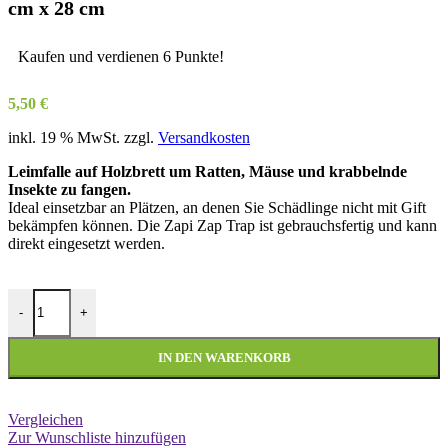
cm x 28 cm
Kaufen und verdienen 6 Punkte!
5,50
€
inkl. 19 % MwSt.
zzgl.
Versandkosten
Leimfalle auf Holzbrett um Ratten, Mäuse und krabbelnde
Insekte zu fangen.
Ideal einsetzbar an Plätzen, an denen Sie Schädlinge nicht mit Gift
bekämpfen können. Die Zapi Zap Trap ist gebrauchsfertig und kann
direkt eingesetzt werden.
Zapi - Super Tablet - Ratten und Mäuseleim 19 cm x 28 cm Menge
-
+
IN DEN WARENKORB
Vergleichen
Zur Wunschliste hinzufügen