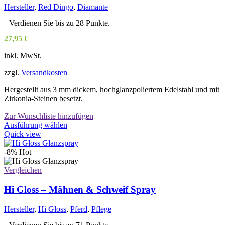
können
Hersteller
,
Red Dingo
,
Diamante
auf
der
Verdienen Sie bis zu 28 Punkte.
Produktseite
27,95
€
gewählt
werden
inkl. MwSt.
zzgl.
Versandkosten
Hergestellt aus 3 mm dickem, hochglanzpoliertem Edelstahl und mit
Zirkonia-Steinen besetzt.
Zur Wunschliste hinzufügen
Dieses
Ausführung wählen
Produkt
Quick view
weist
mehrere
-8%
Hot
Varianten
auf.
Vergleichen
Die
Optionen
Hi Gloss – Mähnen & Schweif Spray
können
auf
Hersteller
,
Hi Gloss
,
Pferd
,
Pflege
der
Produktseite