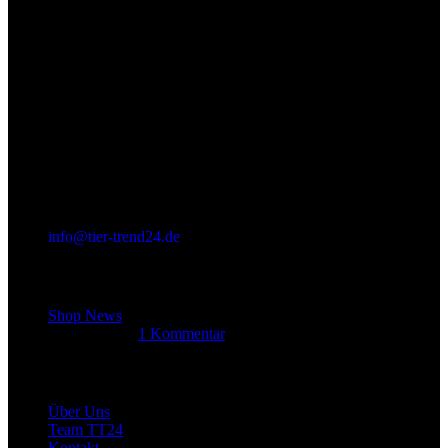
info@tier-trend24.de
Letzter Beitrag
Shop News
14. Juni 2025
1 Kommentar
Allgemein
Über Uns
Team TT24
Kontakt