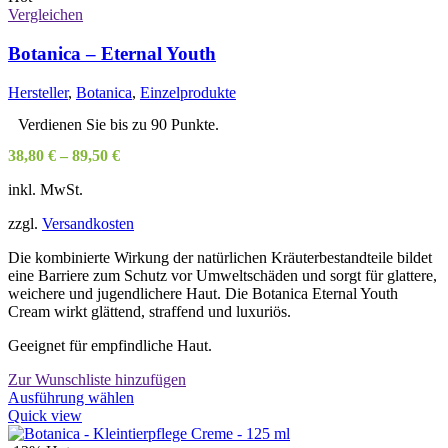
Vergleichen
Botanica – Eternal Youth
Hersteller
,
Botanica
,
Einzelprodukte
Verdienen Sie bis zu 90 Punkte.
38,80
€
–
89,50
€
inkl. MwSt.
zzgl.
Versandkosten
Die kombinierte Wirkung der natürlichen Kräuterbestandteile bildet
eine Barriere zum Schutz vor Umweltschäden und sorgt für glattere,
weichere und jugendlichere Haut. Die Botanica Eternal Youth
Cream wirkt glättend, straffend und luxuriös.
Geeignet für empfindliche Haut.
Zur Wunschliste hinzufügen
Dieses
Ausführung wählen
Produkt
Quick view
weist