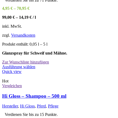
Verdienen Sie bis zu 71 Punkte.
gewählt
4,95
€
–
70,95
€
werden
99,00
€
–
14,19
€
/
l
inkl. MwSt.
zzgl.
Versandkosten
Produkt enthält: 0,05
l
– 5
l
Glanzspray für Schweif und Mähne.
Zur Wunschliste hinzufügen
Dieses
Ausführung wählen
Produkt
Quick view
weist
mehrere
Hot
Varianten
Vergleichen
auf.
Die
Hi Gloss – Shampoo – 500 ml
Optionen
können
Hersteller
,
Hi Gloss
,
Pferd
,
Pflege
auf
der
Verdienen Sie bis zu 15 Punkte.