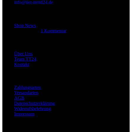
info@tier-trend24.de
Letzter Beitrag
Shop News
14. Juni 2025
1 Kommentar
Allgemein
Über Uns
Team TT24
Kontakt
Rechtliches
Zahlungsarten
Versandarten
AGB
Datenschutzerklärung
Widerrufsbelehrung
Impressum
Links