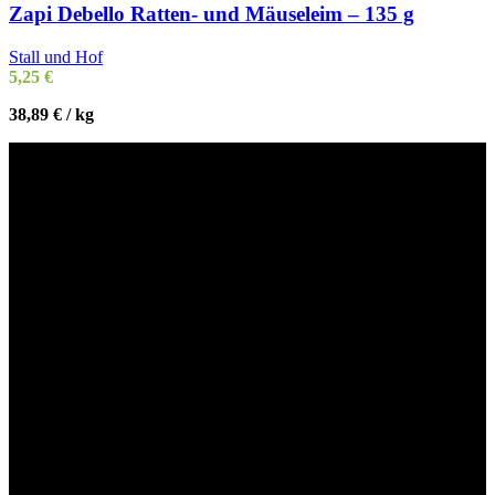
Zapi Debello Ratten- und Mäuseleim – 135 g
Stall und Hof
5,25
€
38,89
€
/
kg
Willkommen im Tier-Trend24