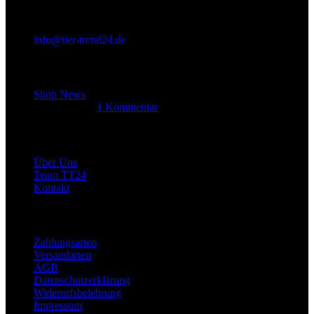
info@tier-trend24.de
Letzter Beitrag
Shop News
14. Juni 2025
1 Kommentar
Allgemein
Über Uns
Team TT24
Kontakt
Rechtliches
Zahlungsarten
Versandarten
AGB
Datenschutzerklärung
Widerrufsbelehrung
Impressum