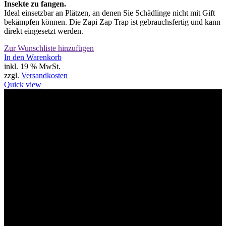
Insekte zu fangen.
Ideal einsetzbar an Plätzen, an denen Sie Schädlinge nicht mit Gift
bekämpfen können. Die Zapi Zap Trap ist gebrauchsfertig und kann
direkt eingesetzt werden.
Zur Wunschliste hinzufügen
In den Warenkorb
inkl. 19 % MwSt.
zzgl.
Versandkosten
Quick view
Willkommen im Tier-Trend24