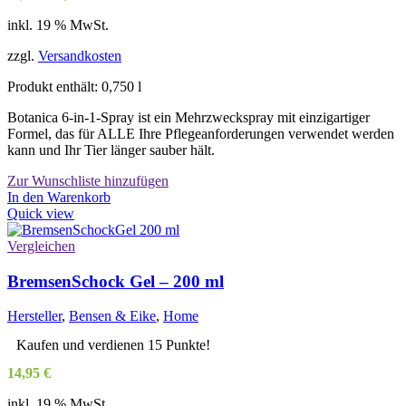
Preis
Preis
inkl. 19 % MwSt.
war:
ist:
20,67 €
19,50 €.
zzgl.
Versandkosten
Produkt enthält: 0,750
l
Botanica 6-in-1-Spray ist ein Mehrzweckspray mit einzigartiger
Formel, das für ALLE Ihre Pflegeanforderungen verwendet werden
kann und Ihr Tier länger sauber hält.
Zur Wunschliste hinzufügen
In den Warenkorb
Quick view
Vergleichen
BremsenSchock Gel – 200 ml
Hersteller
,
Bensen & Eike
,
Home
Kaufen und verdienen 15 Punkte!
14,95
€
inkl. 19 % MwSt.