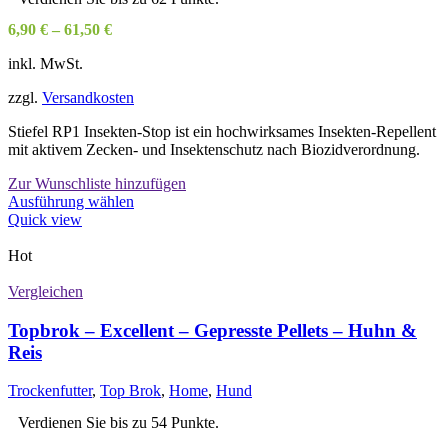
Produktseite
6,90
€
–
61,50
€
gewählt
werden
inkl. MwSt.
zzgl.
Versandkosten
Stiefel RP1 Insekten-Stop ist ein hochwirksames Insekten-Repellent
mit aktivem Zecken- und Insektenschutz nach Biozidverordnung.
Zur Wunschliste hinzufügen
Dieses
Ausführung wählen
Produkt
Quick view
weist
mehrere
Hot
Varianten
auf.
Vergleichen
Die
Optionen
Topbrok – Excellent – Gepresste Pellets – Huhn &
können
Reis
auf
der
Trockenfutter
,
Top Brok
,
Home
,
Hund
Produktseite
gewählt
Verdienen Sie bis zu 54 Punkte.
werden