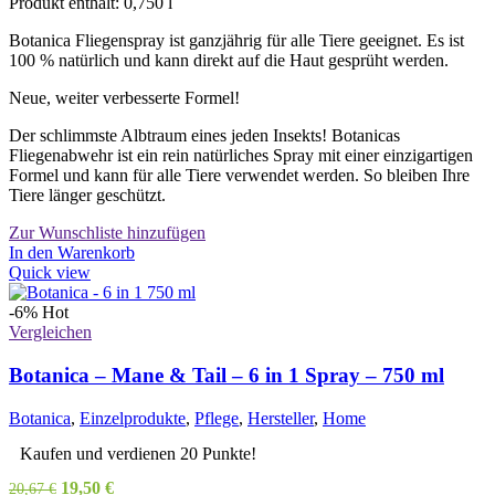
Produkt enthält: 0,750
l
Botanica Fliegenspray ist ganzjährig für alle Tiere geeignet. Es ist
100 % natürlich und kann direkt auf die Haut gesprüht werden.
Neue, weiter verbesserte Formel!
Der schlimmste Albtraum eines jeden Insekts! Botanicas
Fliegenabwehr ist ein rein natürliches Spray mit einer einzigartigen
Formel und kann für alle Tiere verwendet werden. So bleiben Ihre
Tiere länger geschützt.
Zur Wunschliste hinzufügen
In den Warenkorb
Quick view
-6%
Hot
Vergleichen
Botanica – Mane & Tail – 6 in 1 Spray – 750 ml
Botanica
,
Einzelprodukte
,
Pflege
,
Hersteller
,
Home
Kaufen und verdienen 20 Punkte!
Ursprünglicher
Aktueller
19,50
€
20,67
€