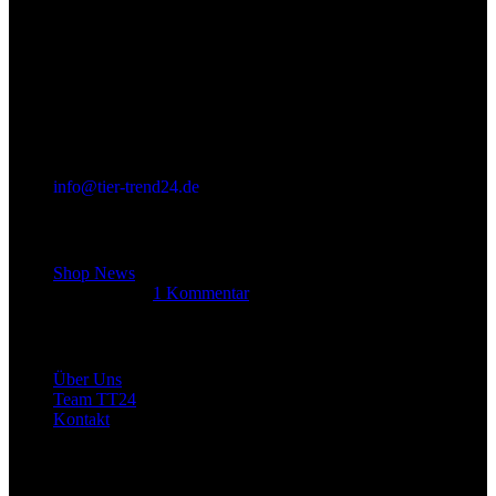
info@tier-trend24.de
Letzter Beitrag
Shop News
14. Juni 2025
1 Kommentar
Allgemein
Über Uns
Team TT24
Kontakt
Rechtliches