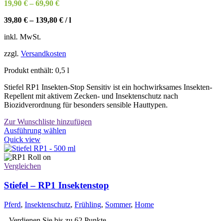
19,90
€
–
69,90
€
39,80
€
–
139,80
€
/
l
inkl. MwSt.
zzgl.
Versandkosten
Produkt enthält: 0,5
l
Stiefel RP1 Insekten-Stop Sensitiv ist ein hochwirksames Insekten-
Repellent mit aktivem Zecken- und Insektenschutz nach
Biozidverordnung für besonders sensible Hauttypen.
Zur Wunschliste hinzufügen
Dieses
Ausführung wählen
Produkt
Quick view
weist
mehrere
Varianten
Vergleichen
auf.
Die
Stiefel – RP1 Insektenstop
Optionen
können
Pferd
,
Insektenschutz
,
Frühling
,
Sommer
,
Home
auf
der
Verdienen Sie bis zu 62 Punkte.