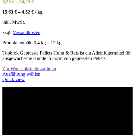
6,25
€
–
54,25
€
15,63
€
–
4,52
€
/
kg
inkl. MwSt.
zzgl.
Versandkosten
Produkt enthält: 0,4
kg
– 12
kg
Topbrok Gepresste Pellets Huhn & Reis ist ein Alleinfuttermittel für
ausgewachsene Hunde in Form von gepressten Pellets.
Zur Wunschliste hinzufügen
Dieses
Ausführung wählen
Produkt
Quick view
weist
mehrere
Varianten
Willkommen im Tier-Trend24
auf.
Die
Optionen
können
auf
der
Produktseite