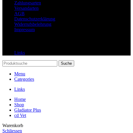
Zahlungsarten
Versandarten
AGB
Datenschutzerklärung
Widerrufsbelehrung
Impressum
Links
Links
Suche
Menu
Categories
Links
Home
Shop
Gladiator Plus
cd Vet
Warenkorb
Schliessen