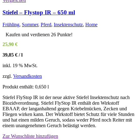
Vergleichen
Stiefel – Flystop IR – 650 ml
Frühling
,
Sommer
,
Pferd
,
Insektenschutz
,
Home
Kaufen und verdienen 26 Punkte!
25,90
€
39,85
€
/
l
inkl. 19 % MwSt.
zzgl.
Versandkosten
Produkt enthält: 0,650
l
Stiefel FlyStop IR ist der neue aktive Stiefel Insektenschutz nach
Biozidverordnung. Stiefel FlyStop IR enthält den Wirkstoff
EBAAP, der langanhaltend gegen Kriebelmücken, Zecken und
Fliegen wirken kann. Der Wirkstoff bietet Schutz für viele Stunden
und hat einen milden Geruch, sodass weder Pferd noch Reiter mit
einem unangenehmen Geruch belästigt werden.
Zur Wunschliste hinzufügen