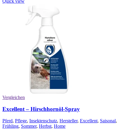
Quick view
Vergleichen
Excellent – Hirschhornöl-Spray
Pferd
,
Pflege
,
Insektenschutz
,
Hersteller
,
Excellent
,
Saisonal
,
Frühling
,
Sommer
,
Herbst
,
Home