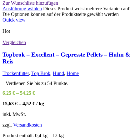
Zur Wunschliste hinzufügen
Ausführung wählen
Dieses Produkt weist mehrere Varianten auf.
Die Optionen können auf der Produktseite gewählt werden
Quick view
Hot
Vergleichen
Topbrok – Excellent – Gepresste Pellets – Huhn &
Reis
Trockenfutter
,
Top Brok
,
Hund
,
Home
Verdienen Sie bis zu 54 Punkte.
6,25
€
–
54,25
€
15,63
€
–
4,52
€
/
kg
inkl. MwSt.
zzgl.
Versandkosten
Produkt enthält: 0,4
kg
– 12
kg