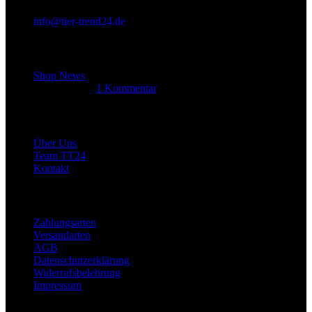
info@tier-trend24.de
Letzter Beitrag
Shop News
14. Juni 2025
1 Kommentar
Allgemein
Über Uns
Team TT24
Kontakt
Rechtliches
Zahlungsarten
Versandarten
AGB
Datenschutzerklärung
Widerrufsbelehrung
Impressum