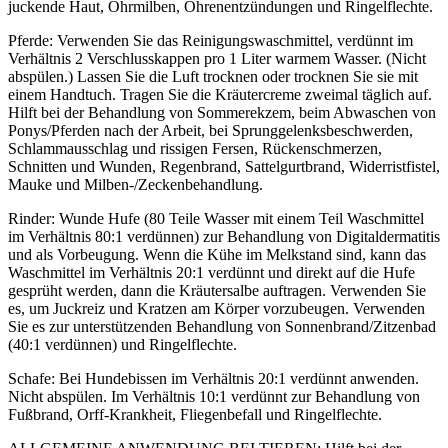
juckende Haut, Ohrmilben, Ohrenentzündungen und Ringelflechte.
Pferde: Verwenden Sie das Reinigungswaschmittel, verdünnt im
Verhältnis 2 Verschlusskappen pro 1 Liter warmem Wasser. (Nicht
abspülen.) Lassen Sie die Luft trocknen oder trocknen Sie sie mit
einem Handtuch. Tragen Sie die Kräutercreme zweimal täglich auf.
Hilft bei der Behandlung von Sommerekzem, beim Abwaschen von
Ponys/Pferden nach der Arbeit, bei Sprunggelenksbeschwerden,
Schlammausschlag und rissigen Fersen, Rückenschmerzen,
Schnitten und Wunden, Regenbrand, Sattelgurtbrand, Widerristfistel,
Mauke und Milben-/Zeckenbehandlung.
Rinder: Wunde Hufe (80 Teile Wasser mit einem Teil Waschmittel
im Verhältnis 80:1 verdünnen) zur Behandlung von Digitaldermatitis
und als Vorbeugung. Wenn die Kühe im Melkstand sind, kann das
Waschmittel im Verhältnis 20:1 verdünnt und direkt auf die Hufe
gesprüht werden, dann die Kräutersalbe auftragen. Verwenden Sie
es, um Juckreiz und Kratzen am Körper vorzubeugen. Verwenden
Sie es zur unterstützenden Behandlung von Sonnenbrand/Zitzenbad
(40:1 verdünnen) und Ringelflechte.
Schafe: Bei Hundebissen im Verhältnis 20:1 verdünnt anwenden.
Nicht abspülen. Im Verhältnis 10:1 verdünnt zur Behandlung von
Fußbrand, Orff-Krankheit, Fliegenbefall und Ringelflechte.