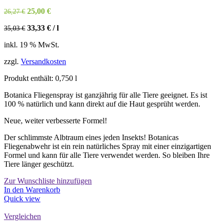
Ursprünglicher
Aktueller
25,00
€
26,27
€
Preis
Preis
33,33
€
/
l
35,03
€
war:
ist:
26,27 €
25,00 €.
inkl. 19 % MwSt.
zzgl.
Versandkosten
Produkt enthält: 0,750
l
Botanica Fliegenspray ist ganzjährig für alle Tiere geeignet. Es ist
100 % natürlich und kann direkt auf die Haut gesprüht werden.
Neue, weiter verbesserte Formel!
Der schlimmste Albtraum eines jeden Insekts! Botanicas
Fliegenabwehr ist ein rein natürliches Spray mit einer einzigartigen
Formel und kann für alle Tiere verwendet werden. So bleiben Ihre
Tiere länger geschützt.
Zur Wunschliste hinzufügen
In den Warenkorb
Quick view
Vergleichen