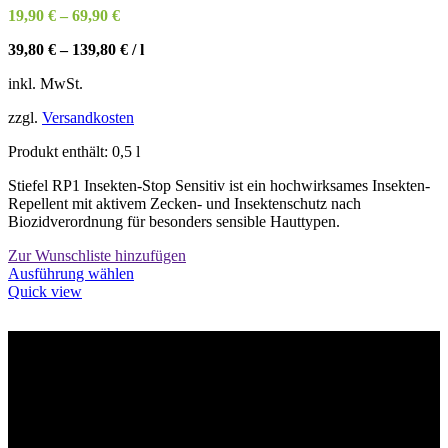
Produktseite
19,90
€
–
69,90
€
gewählt
werden
39,80
€
–
139,80
€
/
l
inkl. MwSt.
zzgl.
Versandkosten
Produkt enthält: 0,5
l
Stiefel RP1 Insekten-Stop Sensitiv ist ein hochwirksames Insekten-
Repellent mit aktivem Zecken- und Insektenschutz nach
Biozidverordnung für besonders sensible Hauttypen.
Zur Wunschliste hinzufügen
Dieses
Ausführung wählen
Produkt
Quick view
weist
mehrere
Varianten
auf.
Willkommen im Tier-Trend24
Die
Optionen
können
auf