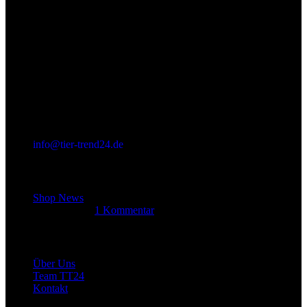
info@tier-trend24.de
Letzter Beitrag
Shop News
14. Juni 2025
1 Kommentar
Allgemein
Über Uns
Team TT24
Kontakt