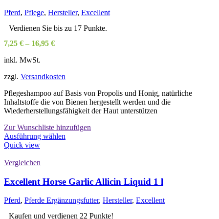
Pferd
,
Pflege
,
Hersteller
,
Excellent
Verdienen Sie bis zu 17 Punkte.
7,25
€
–
16,95
€
inkl. MwSt.
zzgl.
Versandkosten
Pflegeshampoo auf Basis von Propolis und Honig, natürliche
Inhaltstoffe die von Bienen hergestellt werden und die
Wiederherstellungsfähigkeit der Haut unterstützen
Zur Wunschliste hinzufügen
Dieses
Ausführung wählen
Produkt
Quick view
weist
mehrere
Vergleichen
Varianten
auf.
Excellent Horse Garlic Allicin Liquid 1 l
Die
Optionen
Pferd
,
Pferde Ergänzungsfutter
,
Hersteller
,
Excellent
können
auf
Kaufen und verdienen 22 Punkte!