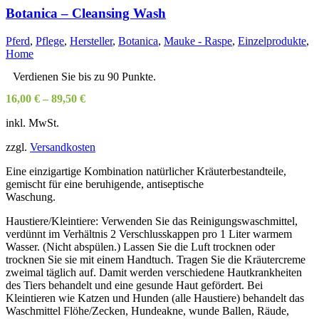
der
Botanica – Cleansing Wash
Produktseite
gewählt
Pferd
,
Pflege
,
Hersteller
,
Botanica
,
Mauke - Raspe
,
Einzelprodukte
,
werden
Home
Verdienen Sie bis zu 90 Punkte.
16,00
€
–
89,50
€
inkl. MwSt.
zzgl.
Versandkosten
Eine einzigartige Kombination natürlicher Kräuterbestandteile,
gemischt für eine beruhigende, antiseptische
Waschung.
Haustiere/Kleintiere: Verwenden Sie das Reinigungswaschmittel,
verdünnt im Verhältnis 2 Verschlusskappen pro 1 Liter warmem
Wasser. (Nicht abspülen.) Lassen Sie die Luft trocknen oder
trocknen Sie sie mit einem Handtuch. Tragen Sie die Kräutercreme
zweimal täglich auf. Damit werden verschiedene Hautkrankheiten
des Tiers behandelt und eine gesunde Haut gefördert. Bei
Kleintieren wie Katzen und Hunden (alle Haustiere) behandelt das
Waschmittel Flöhe/Zecken, Hundeakne, wunde Ballen, Räude,