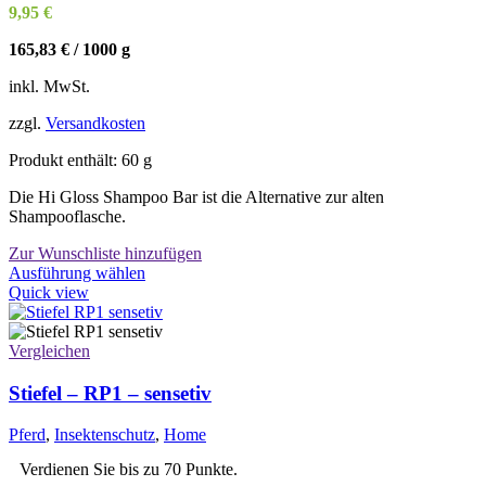
9,95
€
165,83
€
/
1000
g
inkl. MwSt.
zzgl.
Versandkosten
Produkt enthält: 60
g
Die Hi Gloss Shampoo Bar ist die Alternative zur alten
Shampooflasche.
Zur Wunschliste hinzufügen
Dieses
Ausführung wählen
Produkt
Quick view
weist
mehrere
Varianten
Vergleichen
auf.
Die
Stiefel – RP1 – sensetiv
Optionen
können
Pferd
,
Insektenschutz
,
Home
auf
der
Verdienen Sie bis zu 70 Punkte.