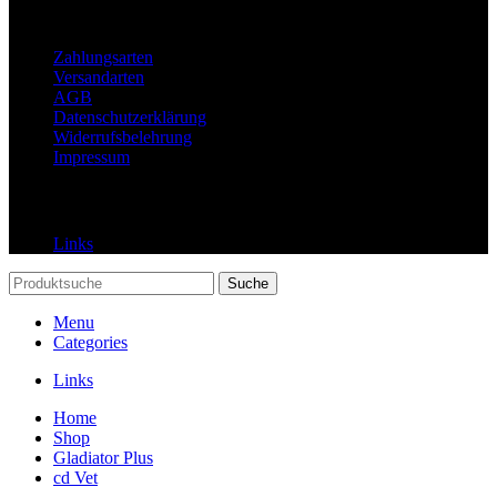
Rechtliches
Zahlungsarten
Versandarten
AGB
Datenschutzerklärung
Widerrufsbelehrung
Impressum
Links
Links
Suche
Menu
Categories
Links
Home
Shop
Gladiator Plus
cd Vet