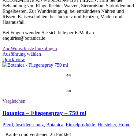
ALLGEMEINE ANWENDUNG BEI TIEREN: Hilft bei der
Behandlung von Ringelflechte, Warzen, Sternrußtau, Sarkoiden und
Engelbeeren. Zur Wundreinigung, bei entzündeten Nähten und
Rissen, Kaiserschnitten, bei Juckreiz und Kratzen, Maden und
Haarausfall.
Bei Fragen wenden Sie sich bitte per E-Mail an
enquiries@botanica.ie
Zur Wunschliste hinzufügen
Dieses
Ausführung wählen
Produkt
Quick view
weist
mehrere
Varianten
-5%
auf.
Die
Hot
Optionen
können
Vergleichen
auf
der
Botanica – Fliegenspray – 750 ml
Produktseite
gewählt
Pferd
,
Insektenschutz
,
Botanica
,
Einzelprodukte
,
Hersteller
,
Home
werden
Kaufen und verdienen 25 Punkte!