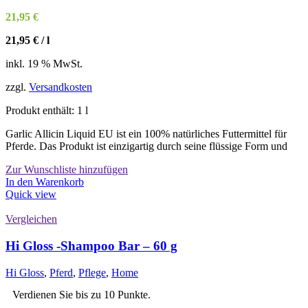
der
21,95
€
Produktseite
gewählt
21,95
€
/
l
werden
inkl. 19 % MwSt.
zzgl.
Versandkosten
Produkt enthält: 1
l
Garlic Allicin Liquid EU ist ein 100% natürliches Futtermittel für
Pferde. Das Produkt ist einzigartig durch seine flüssige Form und
Zur Wunschliste hinzufügen
In den Warenkorb
Quick view
Vergleichen
Hi Gloss -Shampoo Bar – 60 g
Hi Gloss
,
Pferd
,
Pflege
,
Home
Verdienen Sie bis zu 10 Punkte.