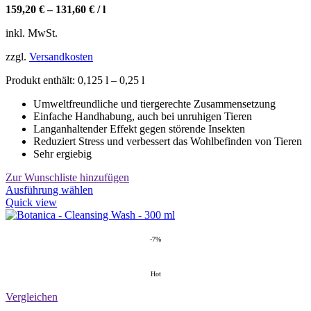
159,20
€
–
131,60
€
/
l
inkl. MwSt.
zzgl.
Versandkosten
Produkt enthält: 0,125
l
– 0,25
l
Umweltfreundliche und tiergerechte Zusammensetzung
Einfache Handhabung, auch bei unruhigen Tieren
Langanhaltender Effekt gegen störende Insekten
Reduziert Stress und verbessert das Wohlbefinden von Tieren
Sehr ergiebig
Zur Wunschliste hinzufügen
Dieses
Ausführung wählen
Produkt
Quick view
weist
mehrere
Varianten
-7%
auf.
Die
Hot
Optionen
können
Vergleichen
auf