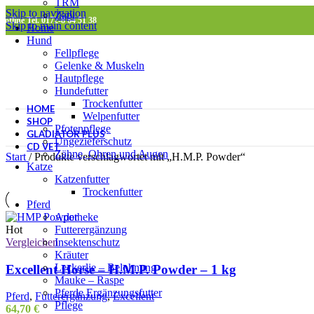
TRM
Skip to navigation
Zapi
Hotline Tel. 0172-8 64 51 38
Skip to main content
Home
Hund
Fellpflege
Gelenke & Muskeln
Hautpflege
Hundefutter
Trockenfutter
HOME
Welpenfutter
SHOP
Pfotenpflege
GLADIATOR PLUS
Ungezieferschutz
CD VET
Zähne, Ohren und Augen
Start
/
Produkte verschlagwortet mit „H.M.P. Powder“
Katze
Katzenfutter
Trockenfutter
Pferd
Apotheke
Futterergänzung
Hot
Insektenschutz
Vergleichen
Kräuter
Leckerlie – Belohnung
Excellent Horse – H.M.P. Powder – 1 kg
Mauke – Raspe
Pferde Ergänzungsfutter
Pferd
,
Futterergänzung
,
Excellent
Pflege
64,70
€