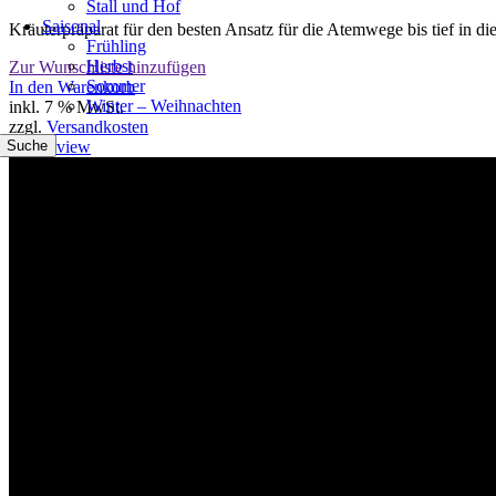
Stall und Hof
Saisonal
Kräuterpräparat für den besten Ansatz für die Atemwege bis tief in di
Frühling
Herbst
Zur Wunschliste hinzufügen
Sommer
In den Warenkorb
Winter – Weihnachten
inkl. 7 % MwSt.
zzgl.
Versandkosten
Suche
Quick view
Willkommen im Tier-Trend24