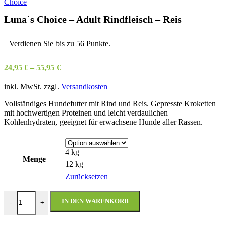
Luna´s Choice – Adult Rindfleisch – Reis
Verdienen Sie bis zu 56 Punkte.
24,95
€
–
55,95
€
inkl. MwSt.
zzgl.
Versandkosten
Vollständiges Hundefutter mit Rind und Reis. Gepresste Kroketten
mit hochwertigen Proteinen und leicht verdaulichen
Kohlenhydraten, geeignet für erwachsene Hunde aller Rassen.
4 kg
Menge
12 kg
Zurücksetzen
Luna´s Choice - Adult Rindfleisch - Reis Menge
IN DEN WARENKORB
-
+