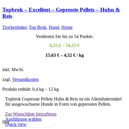
Topbrok – Excellent – Gepresste Pellets – Huhn &
Reis
Trockenfutter
,
Top Brok
,
Hund
,
Home
Verdienen Sie bis zu 54 Punkte.
6,25
€
–
54,25
€
15,63
€
–
4,52
€
/
kg
inkl. MwSt.
zzgl.
Versandkosten
Produkt enthält: 0,4
kg
– 12
kg
Topbrok Gepresste Pellets Huhn & Reis ist ein Alleinfuttermittel
für ausgewachsene Hunde in Form von gepressten Pellets.
Zur Wunschliste hinzufügen
Dieses
Ausführung wählen
Hot
Produkt
Quick view