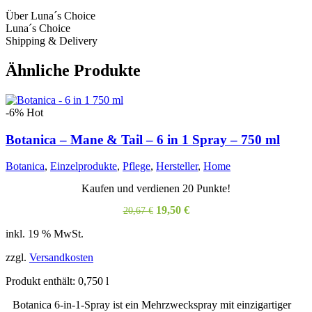
Über Luna´s Choice
Luna´s Choice
Shipping & Delivery
Ähnliche Produkte
-6%
Hot
Botanica – Mane & Tail – 6 in 1 Spray – 750 ml
Botanica
,
Einzelprodukte
,
Pflege
,
Hersteller
,
Home
Kaufen und verdienen 20 Punkte!
Ursprünglicher
Aktueller
19,50
€
20,67
€
Preis
Preis
inkl. 19 % MwSt.
war:
ist:
20,67 €
19,50 €.
zzgl.
Versandkosten
Produkt enthält: 0,750
l
Botanica 6-in-1-Spray ist ein Mehrzweckspray mit einzigartiger