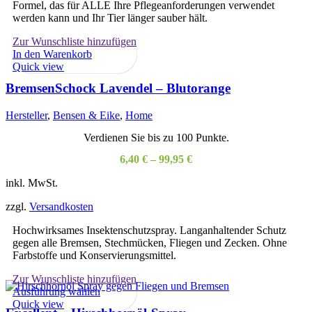
Formel, das für ALLE Ihre Pflegeanforderungen verwendet
werden kann und Ihr Tier länger sauber hält.
Zur Wunschliste hinzufügen
In den Warenkorb
Quick view
BremsenSchock Lavendel – Blutorange
Hersteller
,
Bensen & Eike
,
Home
Verdienen Sie bis zu 100 Punkte.
6,40
€
–
99,95
€
inkl. MwSt.
zzgl.
Versandkosten
Hochwirksames Insektenschutzspray. Langanhaltender Schutz
gegen alle Bremsen, Stechmücken, Fliegen und Zecken. Ohne
Farbstoffe und Konservierungsmittel.
Zur Wunschliste hinzufügen
Dieses
Ausführung wählen
Produkt
Quick view