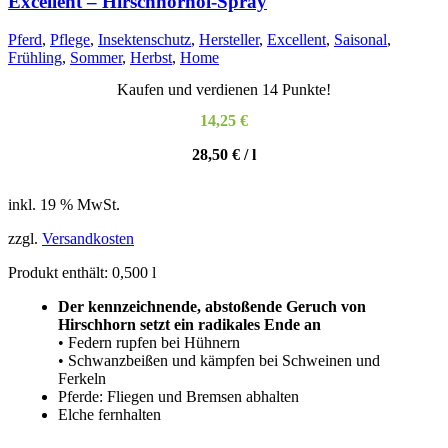
Excellent – Hirschhornöl-Spray
weist
mehrere
Pferd
,
Pflege
,
Insektenschutz
,
Hersteller
,
Excellent
,
Saisonal
,
Varianten
Frühling
,
Sommer
,
Herbst
,
Home
auf.
Die
Kaufen und verdienen 14 Punkte!
Optionen
können
14,25
€
auf
der
28,50
€
/
l
Produktseite
gewählt
werden
inkl. 19 % MwSt.
zzgl.
Versandkosten
Produkt enthält: 0,500
l
Der kennzeichnende, abstoßende Geruch von
Hirschhorn setzt ein radikales Ende an
• Federn rupfen bei Hühnern
• Schwanzbeißen und kämpfen bei Schweinen und
Ferkeln
Pferde: Fliegen und Bremsen abhalten
Elche fernhalten