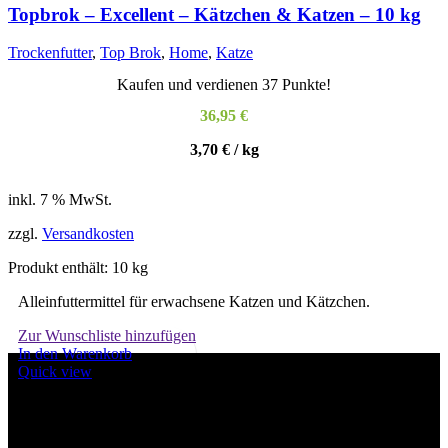
weist
Topbrok – Excellent – Kätzchen & Katzen – 10 kg
mehrere
Varianten
Trockenfutter
,
Top Brok
,
Home
,
Katze
auf.
Die
Kaufen und verdienen 37 Punkte!
Optionen
können
36,95
€
auf
der
3,70
€
/
kg
Produktseite
gewählt
werden
inkl. 7 % MwSt.
zzgl.
Versandkosten
Produkt enthält: 10
kg
Alleinfuttermittel für erwachsene Katzen und Kätzchen.
Zur Wunschliste hinzufügen
In den Warenkorb
Quick view
Willkommen im Tier-Trend24