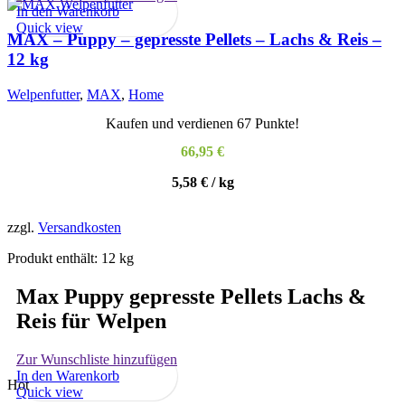
In den Warenkorb
Quick view
MAX – Puppy – gepresste Pellets – Lachs & Reis –
12 kg
Welpenfutter
,
MAX
,
Home
Kaufen und verdienen 67 Punkte!
66,95
€
5,58
€
/
kg
zzgl.
Versandkosten
Produkt enthält: 12
kg
Max Puppy gepresste Pellets Lachs &
Reis für Welpen
Zur Wunschliste hinzufügen
In den Warenkorb
Hot
Quick view