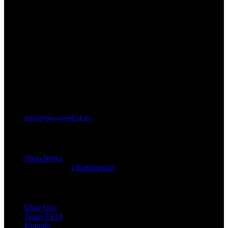
info@tier-trend24.de
Letzter Beitrag
Shop News
14. Juni 2025
1 Kommentar
Allgemein
Über Uns
Team TT24
Kontakt