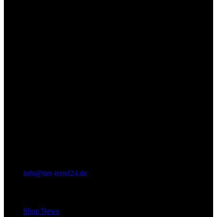
info@tier-trend24.de
Letzter Beitrag
Shop News