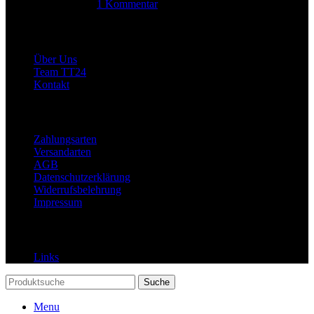
14. Juni 2025
1 Kommentar
Allgemein
Über Uns
Team TT24
Kontakt
Rechtliches
Zahlungsarten
Versandarten
AGB
Datenschutzerklärung
Widerrufsbelehrung
Impressum
Links
Links
Suche
Menu