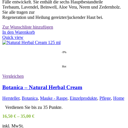
Fälle entwickelt. Sie enthält die sechs Hauptbestandteile
Teebaum, Lavendel, Beinwell, Aloe Vera, Neem und Zedernholz.
Sie alle tragen zur
Regeneration und Heilung gereizter/juckender Haut bei.
Zur Wunschliste hinzufügen
In den Warenkorb
Quick view
-9%
Hot
Vergleichen
Botanica – Natural Herbal Cream
Hersteller
,
Botanica
,
Mauke - Raspe
,
Einzelprodukte
,
Pflege
,
Home
Verdienen Sie bis zu 35 Punkte.
16,50
€
–
35,00
€
inkl. MwSt.