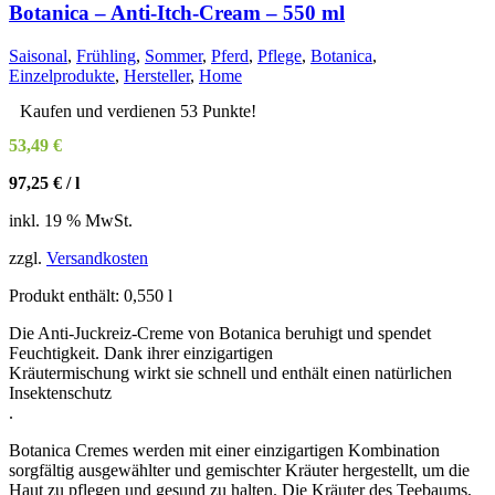
Botanica – Anti-Itch-Cream – 550 ml
Saisonal
,
Frühling
,
Sommer
,
Pferd
,
Pflege
,
Botanica
,
Einzelprodukte
,
Hersteller
,
Home
Kaufen und verdienen 53 Punkte!
53,49
€
97,25
€
/
l
inkl. 19 % MwSt.
zzgl.
Versandkosten
Produkt enthält: 0,550
l
Die Anti-Juckreiz-Creme von Botanica beruhigt und spendet
Feuchtigkeit. Dank ihrer einzigartigen
Kräutermischung wirkt sie schnell und enthält einen natürlichen
Insektenschutz
.
Botanica Cremes werden mit einer einzigartigen Kombination
sorgfältig ausgewählter und gemischter Kräuter hergestellt, um die
Haut zu pflegen und gesund zu halten. Die Kräuter des Teebaums,