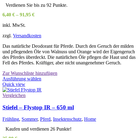
Verdienen Sie bis zu 92 Punkte.
6,40
€
–
91,95
€
inkl. MwSt.
zzgl.
Versandkosten
Das natürliche Deodorant für Pferde. Durch den Geruch der milden
und pflegenden Öle von Walnuss und Orange wird der Eigengeruch
des Pferdes überdeckt. Die natürlichen Öle pflegen die Haut und das
Fell des Pferdes. Kräftiger, aber nicht unangenehmer Geruch.
Zur Wunschliste hinzufügen
Dieses
Ausführung wählen
Produkt
Quick view
weist
mehrere
Vergleichen
Varianten
auf.
Stiefel – Flystop IR – 650 ml
Die
Optionen
Frühling
,
Sommer
,
Pferd
,
Insektenschutz
,
Home
können
auf
Kaufen und verdienen 26 Punkte!
der