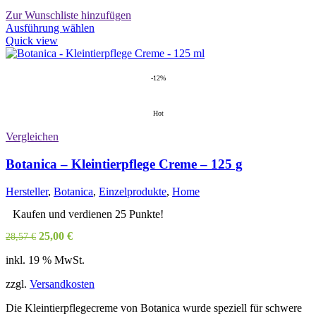
Zur Wunschliste hinzufügen
Dieses
Ausführung wählen
Produkt
Quick view
weist
mehrere
Varianten
-12%
auf.
Die
Hot
Optionen
können
Vergleichen
auf
der
Botanica – Kleintierpflege Creme – 125 g
Produktseite
gewählt
Hersteller
,
Botanica
,
Einzelprodukte
,
Home
werden
Kaufen und verdienen 25 Punkte!
Ursprünglicher
Aktueller
25,00
€
28,57
€
Preis
Preis
inkl. 19 % MwSt.
war:
ist:
28,57 €
25,00 €.
zzgl.
Versandkosten
Die Kleintierpflegecreme von Botanica wurde speziell für schwere