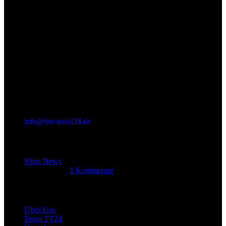
info@tier-trend24.de
Letzter Beitrag
Shop News
14. Juni 2025
1 Kommentar
Allgemein
Über Uns
Team TT24