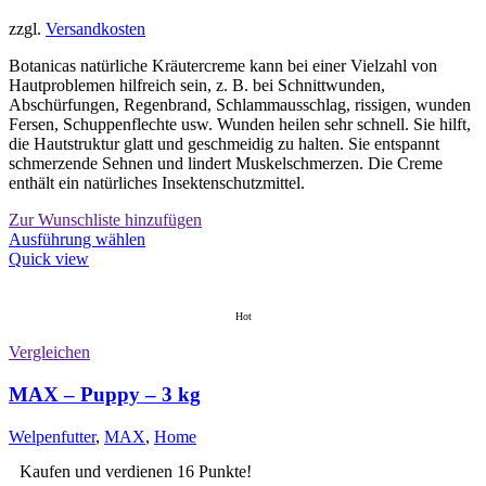
zzgl.
Versandkosten
Botanicas natürliche Kräutercreme kann bei einer Vielzahl von
Hautproblemen hilfreich sein, z. B. bei Schnittwunden,
Abschürfungen, Regenbrand, Schlammausschlag, rissigen, wunden
Fersen, Schuppenflechte usw. Wunden heilen sehr schnell. Sie hilft,
die Hautstruktur glatt und geschmeidig zu halten. Sie entspannt
schmerzende Sehnen und lindert Muskelschmerzen. Die Creme
enthält ein natürliches Insektenschutzmittel.
Zur Wunschliste hinzufügen
Dieses
Ausführung wählen
Produkt
Quick view
weist
mehrere
Varianten
Hot
auf.
Vergleichen
Die
Optionen
MAX – Puppy – 3 kg
können
auf
der
Welpenfutter
,
MAX
,
Home
Produktseite
Kaufen und verdienen 16 Punkte!
gewählt