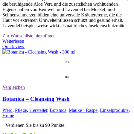
die beruhigende Aloe Vera und die zusätzlichen wohltuenden
Eigenschaften von Beinwell und Lavendel bei Muskel- und
Sehnenschmerzen bilden eine universelle Kräutercreme, die die
Haut vor extremen Umwelteinflüssen schützt und gesund erhält.
Lavendel beispielsweise wirkt als natürliches Insektenschutzmittel.
Zur Wunschliste hinzufügen
Weiterlesen
Quick view
-7%
Hot
Vergleichen
Botanica – Cleansing Wash
Pferd
,
Pflege
,
Hersteller
,
Botanica
,
Mauke - Raspe
,
Einzelprodukte
,
Home
Verdienen Sie bis zu 90 Punkte.