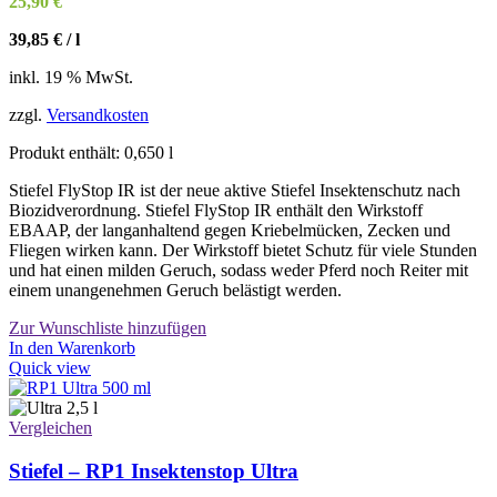
25,90
€
Produktseite
gewählt
39,85
€
/
l
werden
inkl. 19 % MwSt.
zzgl.
Versandkosten
Produkt enthält: 0,650
l
Stiefel FlyStop IR ist der neue aktive Stiefel Insektenschutz nach
Biozidverordnung. Stiefel FlyStop IR enthält den Wirkstoff
EBAAP, der langanhaltend gegen Kriebelmücken, Zecken und
Fliegen wirken kann. Der Wirkstoff bietet Schutz für viele Stunden
und hat einen milden Geruch, sodass weder Pferd noch Reiter mit
einem unangenehmen Geruch belästigt werden.
Zur Wunschliste hinzufügen
In den Warenkorb
Quick view
Vergleichen
Stiefel – RP1 Insektenstop Ultra