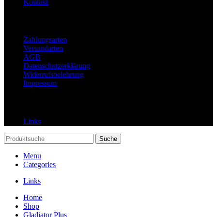
Kontakt
Rechtliches
Zahlungsarten
Versandarten
AGB
Datenschutzerklärung
Widerrufsbelehrung
Impressum
Links
Links
Suche
Menu
Categories
Links
Home
Shop
Gladiator Plus