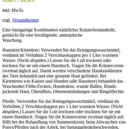
16,00
€
–
89,50
€
inkl. MwSt.
zzgl.
Versandkosten
Eine einzigartige Kombination natürlicher Kräuterbestandteile,
gemischt für eine beruhigende, antiseptische
Waschung.
Haustiere/Kleintiere: Verwenden Sie das Reinigungswaschmittel,
verdünnt im Verhältnis 2 Verschlusskappen pro 1 Liter warmem
Wasser. (Nicht abspülen.) Lassen Sie die Luft trocknen oder
trocknen Sie sie mit einem Handtuch. Tragen Sie die Kräutercreme
zweimal täglich auf. Damit werden verschiedene Hautkrankheiten
des Tiers behandelt und eine gesunde Haut gefördert. Bei
Kleintieren wie Katzen und Hunden (alle Haustiere) behandelt das
Waschmittel Flöhe/Zecken, Hundeakne, wunde Ballen, Räude,
juckende Haut, Ohrmilben, Ohrenentzündungen und Ringelflechte.
Pferde: Verwenden Sie das Reinigungswaschmittel, verdünnt im
Verhältnis 2 Verschlusskappen pro 1 Liter warmem Wasser. (Nicht
abspülen.) Lassen Sie die Luft trocknen oder trocknen Sie sie mit
einem Handtuch. Tragen Sie die Kräutercreme zweimal täglich auf.
Hilft bei der Behandlung von Sommerekzem, beim Abwaschen von
Ponys/Pferden nach der Arbeit, bei Sprunggelenksbeschwerden,