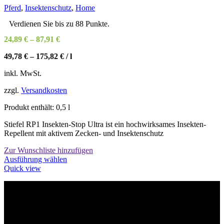
Pferd
,
Insektenschutz
,
Home
Verdienen Sie bis zu 88 Punkte.
24,89
€
–
87,91
€
49,78
€
–
175,82
€
/
l
inkl. MwSt.
zzgl.
Versandkosten
Produkt enthält: 0,5
l
Stiefel RP1 Insekten-Stop Ultra ist ein hochwirksames Insekten-
Repellent mit aktivem Zecken- und Insektenschutz
Zur Wunschliste hinzufügen
Dieses
Ausführung wählen
Produkt
Quick view
weist
mehrere
Varianten
Willkommen im Tier-Trend24
auf.
Die
Optionen