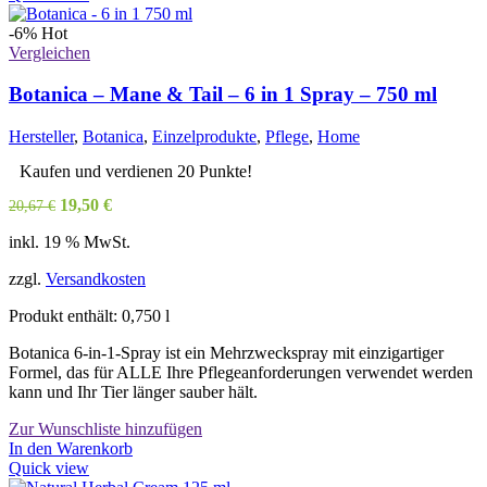
weist
mehrere
-6%
Hot
Varianten
Vergleichen
auf.
Die
Botanica – Mane & Tail – 6 in 1 Spray – 750 ml
Optionen
können
Hersteller
,
Botanica
,
Einzelprodukte
,
Pflege
,
Home
auf
der
Kaufen und verdienen 20 Punkte!
Produktseite
Ursprünglicher
Aktueller
19,50
€
20,67
€
gewählt
Preis
Preis
werden
inkl. 19 % MwSt.
war:
ist:
20,67 €
19,50 €.
zzgl.
Versandkosten
Produkt enthält: 0,750
l
Botanica 6-in-1-Spray ist ein Mehrzweckspray mit einzigartiger
Formel, das für ALLE Ihre Pflegeanforderungen verwendet werden
kann und Ihr Tier länger sauber hält.
Zur Wunschliste hinzufügen
In den Warenkorb
Quick view