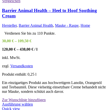
Vergleichen
Barrier Animal Health – Heel to Hoof Soothing
Cream
Hersteller
,
Barrier Animal Health
,
Mauke - Raspe
,
Home
Verdienen Sie bis zu 110 Punkte.
30,00
€
–
109,50
€
120,00
€
–
438,00
€
/
l
inkl. MwSt.
zzgl.
Versandkosten
Produkt enthält: 0,25
l
Ein einzigartiges Produkt aus hochwertigem Lanolin, Orangenöl
und Teebaumöl. Diese vielseitig einsetzbare Creme behandelt nicht
nur Mauke, sondern schützt auch davor.
Zur Wunschliste hinzufügen
Dieses
Ausführung wählen
Produkt
Quick view