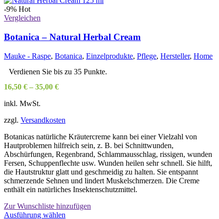
-9%
Hot
Vergleichen
Botanica – Natural Herbal Cream
Mauke - Raspe
,
Botanica
,
Einzelprodukte
,
Pflege
,
Hersteller
,
Home
Verdienen Sie bis zu 35 Punkte.
16,50
€
–
35,00
€
inkl. MwSt.
zzgl.
Versandkosten
Botanicas natürliche Kräutercreme kann bei einer Vielzahl von
Hautproblemen hilfreich sein, z. B. bei Schnittwunden,
Abschürfungen, Regenbrand, Schlammausschlag, rissigen, wunden
Fersen, Schuppenflechte usw. Wunden heilen sehr schnell. Sie hilft,
die Hautstruktur glatt und geschmeidig zu halten. Sie entspannt
schmerzende Sehnen und lindert Muskelschmerzen. Die Creme
enthält ein natürliches Insektenschutzmittel.
Zur Wunschliste hinzufügen
Dieses
Ausführung wählen