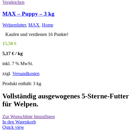
Varianten
Vergleichen
auf.
Die
MAX – Puppy – 3 kg
Optionen
können
Welpenfutter
,
MAX
,
Home
auf
der
Kaufen und verdienen 16 Punkte!
Produktseite
15,50
€
gewählt
werden
5,17
€
/
kg
inkl. 7 % MwSt.
zzgl.
Versandkosten
Produkt enthält: 3
kg
Vollständig ausgewogenes 5-Sterne-Futter
für Welpen.
Zur Wunschliste hinzufügen
In den Warenkorb
Quick view