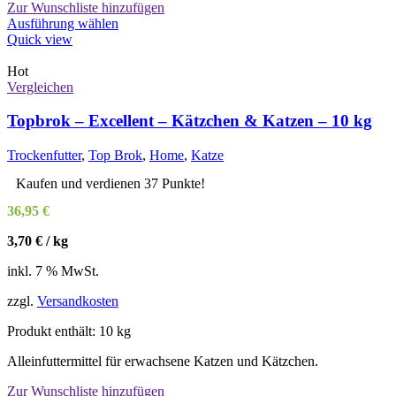
Zur Wunschliste hinzufügen
Dieses
Ausführung wählen
Produkt
Quick view
weist
mehrere
Hot
Varianten
Vergleichen
auf.
Die
Topbrok – Excellent – Kätzchen & Katzen – 10 kg
Optionen
können
Trockenfutter
,
Top Brok
,
Home
,
Katze
auf
der
Kaufen und verdienen 37 Punkte!
Produktseite
36,95
€
gewählt
werden
3,70
€
/
kg
inkl. 7 % MwSt.
zzgl.
Versandkosten
Produkt enthält: 10
kg
Alleinfuttermittel für erwachsene Katzen und Kätzchen.
Zur Wunschliste hinzufügen