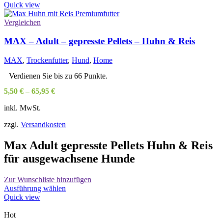
Produkt
Quick view
weist
mehrere
Vergleichen
Varianten
auf.
MAX – Adult – gepresste Pellets – Huhn & Reis
Die
Optionen
MAX
,
Trockenfutter
,
Hund
,
Home
können
auf
Verdienen Sie bis zu 66 Punkte.
der
5,50
€
–
65,95
€
Produktseite
gewählt
inkl. MwSt.
werden
zzgl.
Versandkosten
Max Adult gepresste Pellets Huhn & Reis
für ausgewachsene Hunde
Zur Wunschliste hinzufügen
Dieses
Ausführung wählen
Produkt
Quick view
weist
mehrere
Hot