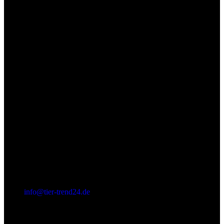
(+49) 0 52 52 - 8 39 87 88
info@tier-trend24.de
Letzter Beitrag