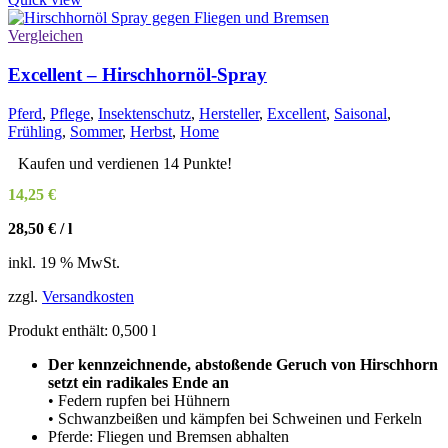
Vergleichen
Excellent – Hirschhornöl-Spray
Pferd
,
Pflege
,
Insektenschutz
,
Hersteller
,
Excellent
,
Saisonal
,
Frühling
,
Sommer
,
Herbst
,
Home
Kaufen und verdienen 14 Punkte!
14,25
€
28,50
€
/
l
inkl. 19 % MwSt.
zzgl.
Versandkosten
Produkt enthält: 0,500
l
Der kennzeichnende, abstoßende Geruch von Hirschhorn
setzt ein radikales Ende an
• Federn rupfen bei Hühnern
• Schwanzbeißen und kämpfen bei Schweinen und Ferkeln
Pferde: Fliegen und Bremsen abhalten