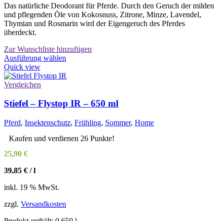
Das natürliche Deodorant für Pferde. Durch den Geruch der milden
und pflegenden Öle von Kokosnuss, Zitrone, Minze, Lavendel,
Thymian und Rosmarin wird der Eigengeruch des Pferdes
überdeckt.
Zur Wunschliste hinzufügen
Dieses
Ausführung wählen
Produkt
Quick view
weist
mehrere
Vergleichen
Varianten
auf.
Stiefel – Flystop IR – 650 ml
Die
Optionen
Pferd
,
Insektenschutz
,
Frühling
,
Sommer
,
Home
können
auf
Kaufen und verdienen 26 Punkte!
der
25,90
€
Produktseite
gewählt
39,85
€
/
l
werden
inkl. 19 % MwSt.
zzgl.
Versandkosten
Produkt enthält: 0,650
l