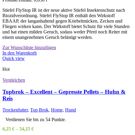
Stiefel FlyStop IR ist der neue aktive Stiefel Insektenschutz nach
Biozidverordnung. Stiefel FlyStop IR enthält den Wirkstoff
EBAAP, der langanhaltend gegen Kriebelmücken, Zecken und
Fliegen wirken kann. Der Wirkstoff bietet Schutz für viele Stunden
und hat einen milden Geruch, sodass weder Pferd noch Reiter mit
einem unangenehmen Geruch belästigt werden.
Zur Wunschliste hinzufügen
In den Warenkorb
Quick view
Hot
Vergleichen
Topbrok – Excellent – Gepresste Pellets – Huhn &
Reis
Trockenfutter
,
Top Brok
,
Home
,
Hund
Verdienen Sie bis zu 54 Punkte.
6,25
€
–
54,25
€