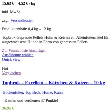
15,63
€
–
4,52
€
/
kg
inkl. MwSt.
zzgl.
Versandkosten
Produkt enthält: 0,4
kg
– 12
kg
Topbrok Gepresste Pellets Huhn & Reis ist ein Alleinfuttermittel für
ausgewachsene Hunde in Form von gepressten Pellets.
Zur Wunschliste hinzufügen
Dieses
Ausführung wählen
Produkt
Quick view
weist
mehrere
Hot
Varianten
Vergleichen
auf.
Die
Topbrok – Excellent – Kätzchen & Katzen – 10 kg
Optionen
können
Trockenfutter
,
Top Brok
,
Home
,
Katze
auf
der
Kaufen und verdienen 37 Punkte!
Produktseite
36,95
€
gewählt