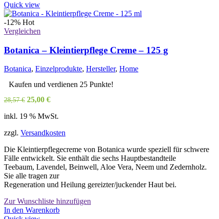
Quick view
-12%
Hot
Vergleichen
Botanica – Kleintierpflege Creme – 125 g
Botanica
,
Einzelprodukte
,
Hersteller
,
Home
Kaufen und verdienen 25 Punkte!
Ursprünglicher
Aktueller
25,00
€
28,57
€
Preis
Preis
inkl. 19 % MwSt.
war:
ist:
28,57 €
25,00 €.
zzgl.
Versandkosten
Die Kleintierpflegecreme von Botanica wurde speziell für schwere
Fälle entwickelt. Sie enthält die sechs Hauptbestandteile
Teebaum, Lavendel, Beinwell, Aloe Vera, Neem und Zedernholz.
Sie alle tragen zur
Regeneration und Heilung gereizter/juckender Haut bei.
Zur Wunschliste hinzufügen
In den Warenkorb
Quick view