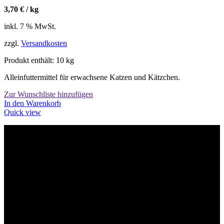
werden
3,70
€
/
kg
inkl. 7 % MwSt.
zzgl.
Versandkosten
Produkt enthält: 10
kg
Alleinfuttermittel für erwachsene Katzen und Kätzchen.
Zur Wunschliste hinzufügen
In den Warenkorb
Quick view
Willkommen im Tier-Trend24