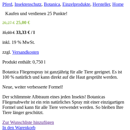
Pferd
,
Insektenschutz
,
Botanica
,
Einzelprodukte
,
Hersteller
,
Home
Kaufen und verdienen 25 Punkte!
Ursprünglicher
Aktueller
25,00
€
26,27
€
Preis
Preis
33,33
€
/
l
35,03
€
war:
ist:
26,27 €
25,00 €.
inkl. 19 % MwSt.
zzgl.
Versandkosten
Produkt enthält: 0,750
l
Botanica Fliegenspray ist ganzjährig für alle Tiere geeignet. Es ist
100 % natürlich und kann direkt auf die Haut gesprüht werden.
Neue, weiter verbesserte Formel!
Der schlimmste Albtraum eines jeden Insekts! Botanicas
Fliegenabwehr ist ein rein natürliches Spray mit einer einzigartigen
Formel und kann für alle Tiere verwendet werden. So bleiben Ihre
Tiere länger geschützt.
Zur Wunschliste hinzufügen
In den Warenkorb