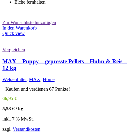
Elche fernhalten
Zur Wunschliste hinzufügen
In den Warenkorb
Quick view
Vergleichen
MAX – Puppy – gepresste Pellets – Huhn & Reis –
12 kg
Welpenfutter
,
MAX
,
Home
Kaufen und verdienen 67 Punkte!
66,95
€
5,58
€
/
kg
inkl. 7 % MwSt.
zzgl.
Versandkosten