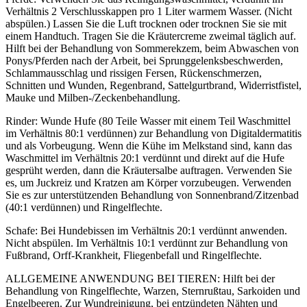
Verhältnis 2 Verschlusskappen pro 1 Liter warmem Wasser. (Nicht
abspülen.) Lassen Sie die Luft trocknen oder trocknen Sie sie mit
einem Handtuch. Tragen Sie die Kräutercreme zweimal täglich auf.
Hilft bei der Behandlung von Sommerekzem, beim Abwaschen von
Ponys/Pferden nach der Arbeit, bei Sprunggelenksbeschwerden,
Schlammausschlag und rissigen Fersen, Rückenschmerzen,
Schnitten und Wunden, Regenbrand, Sattelgurtbrand, Widerristfistel,
Mauke und Milben-/Zeckenbehandlung.
Rinder: Wunde Hufe (80 Teile Wasser mit einem Teil Waschmittel
im Verhältnis 80:1 verdünnen) zur Behandlung von Digitaldermatitis
und als Vorbeugung. Wenn die Kühe im Melkstand sind, kann das
Waschmittel im Verhältnis 20:1 verdünnt und direkt auf die Hufe
gesprüht werden, dann die Kräutersalbe auftragen. Verwenden Sie
es, um Juckreiz und Kratzen am Körper vorzubeugen. Verwenden
Sie es zur unterstützenden Behandlung von Sonnenbrand/Zitzenbad
(40:1 verdünnen) und Ringelflechte.
Schafe: Bei Hundebissen im Verhältnis 20:1 verdünnt anwenden.
Nicht abspülen. Im Verhältnis 10:1 verdünnt zur Behandlung von
Fußbrand, Orff-Krankheit, Fliegenbefall und Ringelflechte.
ALLGEMEINE ANWENDUNG BEI TIEREN: Hilft bei der
Behandlung von Ringelflechte, Warzen, Sternrußtau, Sarkoiden und
Engelbeeren. Zur Wundreinigung, bei entzündeten Nähten und