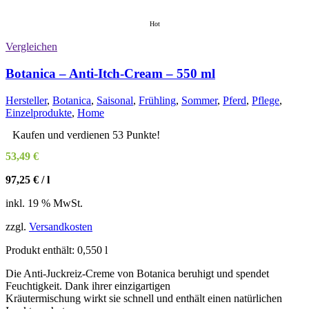
Hot
Vergleichen
Botanica – Anti-Itch-Cream – 550 ml
Hersteller
,
Botanica
,
Saisonal
,
Frühling
,
Sommer
,
Pferd
,
Pflege
,
Einzelprodukte
,
Home
Kaufen und verdienen 53 Punkte!
53,49
€
97,25
€
/
l
inkl. 19 % MwSt.
zzgl.
Versandkosten
Produkt enthält: 0,550
l
Die Anti-Juckreiz-Creme von Botanica beruhigt und spendet
Feuchtigkeit. Dank ihrer einzigartigen
Kräutermischung wirkt sie schnell und enthält einen natürlichen