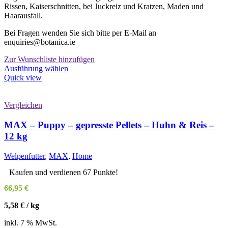
Rissen, Kaiserschnitten, bei Juckreiz und Kratzen, Maden und
Haarausfall.
Bei Fragen wenden Sie sich bitte per E-Mail an
enquiries@botanica.ie
Zur Wunschliste hinzufügen
Dieses
Ausführung wählen
Produkt
Quick view
weist
mehrere
Varianten
Vergleichen
auf.
Die
MAX – Puppy – gepresste Pellets – Huhn & Reis –
Optionen
12 kg
können
auf
Welpenfutter
,
MAX
,
Home
der
Produktseite
Kaufen und verdienen 67 Punkte!
gewählt
werden
66,95
€
5,58
€
/
kg
inkl. 7 % MwSt.