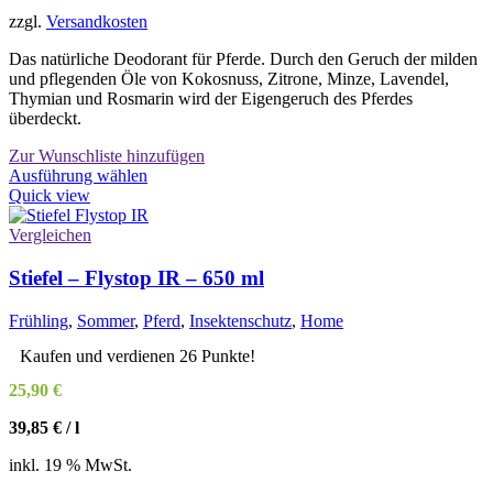
zzgl.
Versandkosten
Das natürliche Deodorant für Pferde. Durch den Geruch der milden
und pflegenden Öle von Kokosnuss, Zitrone, Minze, Lavendel,
Thymian und Rosmarin wird der Eigengeruch des Pferdes
überdeckt.
Zur Wunschliste hinzufügen
Dieses
Ausführung wählen
Produkt
Quick view
weist
mehrere
Vergleichen
Varianten
auf.
Stiefel – Flystop IR – 650 ml
Die
Optionen
Frühling
,
Sommer
,
Pferd
,
Insektenschutz
,
Home
können
auf
Kaufen und verdienen 26 Punkte!
der
25,90
€
Produktseite
gewählt
39,85
€
/
l
werden
inkl. 19 % MwSt.