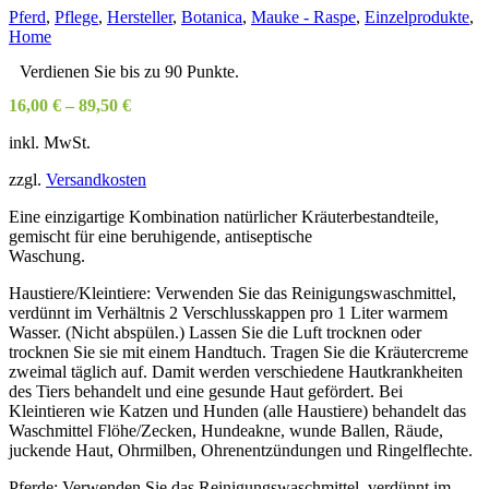
Pferd
,
Pflege
,
Hersteller
,
Botanica
,
Mauke - Raspe
,
Einzelprodukte
,
Home
Verdienen Sie bis zu 90 Punkte.
16,00
€
–
89,50
€
inkl. MwSt.
zzgl.
Versandkosten
Eine einzigartige Kombination natürlicher Kräuterbestandteile,
gemischt für eine beruhigende, antiseptische
Waschung.
Haustiere/Kleintiere: Verwenden Sie das Reinigungswaschmittel,
verdünnt im Verhältnis 2 Verschlusskappen pro 1 Liter warmem
Wasser. (Nicht abspülen.) Lassen Sie die Luft trocknen oder
trocknen Sie sie mit einem Handtuch. Tragen Sie die Kräutercreme
zweimal täglich auf. Damit werden verschiedene Hautkrankheiten
des Tiers behandelt und eine gesunde Haut gefördert. Bei
Kleintieren wie Katzen und Hunden (alle Haustiere) behandelt das
Waschmittel Flöhe/Zecken, Hundeakne, wunde Ballen, Räude,
juckende Haut, Ohrmilben, Ohrenentzündungen und Ringelflechte.
Pferde: Verwenden Sie das Reinigungswaschmittel, verdünnt im