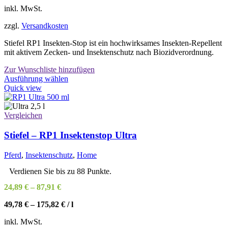
inkl. MwSt.
zzgl.
Versandkosten
Stiefel RP1 Insekten-Stop ist ein hochwirksames Insekten-Repellent
mit aktivem Zecken- und Insektenschutz nach Biozidverordnung.
Zur Wunschliste hinzufügen
Dieses
Ausführung wählen
Produkt
Quick view
weist
mehrere
Varianten
Vergleichen
auf.
Die
Stiefel – RP1 Insektenstop Ultra
Optionen
können
Pferd
,
Insektenschutz
,
Home
auf
der
Verdienen Sie bis zu 88 Punkte.
Produktseite
24,89
€
–
87,91
€
gewählt
werden
49,78
€
–
175,82
€
/
l
inkl. MwSt.