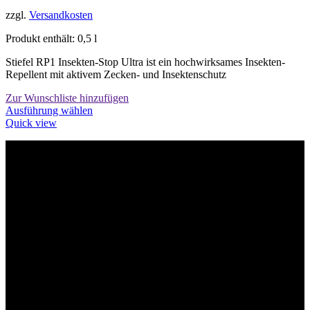
zzgl.
Versandkosten
Produkt enthält: 0,5
l
Stiefel RP1 Insekten-Stop Ultra ist ein hochwirksames Insekten-
Repellent mit aktivem Zecken- und Insektenschutz
Zur Wunschliste hinzufügen
Dieses
Ausführung wählen
Produkt
Quick view
weist
mehrere
Varianten
Willkommen im Tier-Trend24
auf.
Die
Optionen
können
auf
der
Produktseite
gewählt
werden