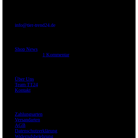
info@tier-trend24.de
Letzter Beitrag
Shop News
14. Juni 2025
1 Kommentar
Allgemein
Über Uns
Team TT24
Kontakt
Rechtliches
Zahlungsarten
Versandarten
AGB
Datenschutzerklärung
Widerrufsbelehrung