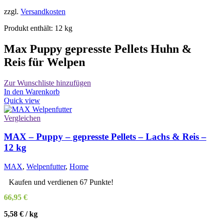
zzgl.
Versandkosten
Produkt enthält: 12
kg
Max Puppy gepresste Pellets Huhn &
Reis für Welpen
Zur Wunschliste hinzufügen
In den Warenkorb
Quick view
Vergleichen
MAX – Puppy – gepresste Pellets – Lachs & Reis –
12 kg
MAX
,
Welpenfutter
,
Home
Kaufen und verdienen 67 Punkte!
66,95
€
5,58
€
/
kg