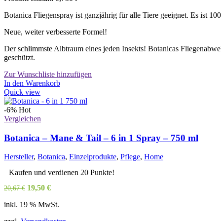
Botanica Fliegenspray ist ganzjährig für alle Tiere geeignet. Es ist 1
Neue, weiter verbesserte Formel!
Der schlimmste Albtraum eines jeden Insekts! Botanicas Fliegenabwehr 
geschützt.
Zur Wunschliste hinzufügen
In den Warenkorb
Quick view
-6%
Hot
Vergleichen
Botanica – Mane & Tail – 6 in 1 Spray – 750 ml
Hersteller
,
Botanica
,
Einzelprodukte
,
Pflege
,
Home
Kaufen und verdienen 20 Punkte!
Ursprünglicher
Aktueller
19,50
€
20,67
€
Preis
Preis
inkl. 19 % MwSt.
war:
ist:
20,67 €
19,50 €.