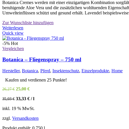
Botanica Cremes werden mit einer einzigartigen Kombination sorgfält
beruhigende Aloe Vera und die zusätzlichen wohltuenden Eigenschaf
Umwelteinflüssen schützt und gesund erhält. Lavendel beispielsweise w
Zur Wunschliste hinzufügen
Weiterlesen
Quick view
-5%
Hot
Vergleichen
Botanica – Fliegenspray – 750 ml
Hersteller
,
Botanica
,
Pferd
,
Insektenschutz
,
Einzelprodukte
,
Home
Kaufen und verdienen 25 Punkte!
Ursprünglicher
Aktueller
25,00
€
26,27
€
Preis
Preis
33,33
€
/
l
35,03
€
war:
ist:
26,27 €
25,00 €.
inkl. 19 % MwSt.
zzgl.
Versandkosten
Produkt enthält: 0,750
l