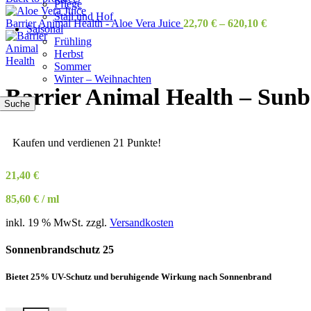
Pflege
Stall und Hof
Barrier Animal Health - Aloe Vera Juice
22,70
€
–
620,10
€
Saisonal
Frühling
Herbst
Sommer
Winter – Weihnachten
Barrier Animal Health – Sunb
Suche
Kaufen und verdienen 21 Punkte!
21,40
€
85,60
€
/
ml
inkl. 19 % MwSt.
zzgl.
Versandkosten
Sonnenbrandschutz 25
Bietet 25% UV-Schutz und beruhigende Wirkung nach Sonnenbrand