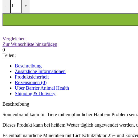
Barrier Animal Health - Sunborn Soother - Sonnenschutz 25 Menge
-
+
Vergleichen
Zur Wunschliste hinzufügen
0
Teilen:
Beschreibung
Zusätzliche Informationen
Produktsicherheit
Rezensionen (0)
Über Barrier Animal Health
Shipping & Delivery
Beschreibung
Sonnenbrand kann für Tiere mit empfindlicher Haut ein Problem sein.
Dieses Pr
odukt kann bei heißem Wetter täglich angewendet werden, 
Es enthält natürliche Mineralien mit Lichtschutzfaktor 25+ und konze