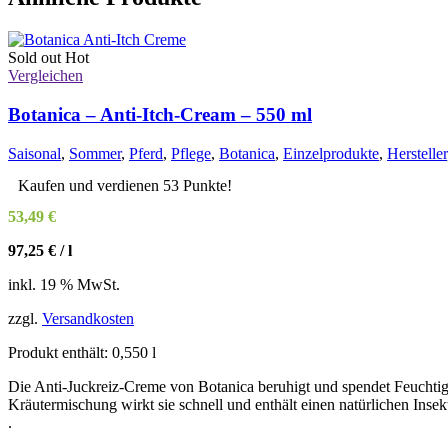
Sold out
Hot
Vergleichen
Botanica – Anti-Itch-Cream – 550 ml
Saisonal
,
Sommer
,
Pferd
,
Pflege
,
Botanica
,
Einzelprodukte
,
Hersteller
Kaufen und verdienen 53 Punkte!
53,49
€
97,25
€
/
l
inkl. 19 % MwSt.
zzgl.
Versandkosten
Produkt enthält: 0,550
l
Die Anti-Juckreiz-Creme von Botanica beruhigt und spendet Feuchtigk
Kräutermischung wirkt sie schnell und enthält einen natürlichen Inse
.