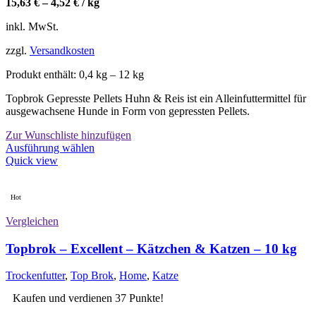
15,63
€
–
4,52
€
/
kg
inkl. MwSt.
zzgl.
Versandkosten
Produkt enthält: 0,4
kg
– 12
kg
Topbrok Gepresste Pellets Huhn & Reis ist ein Alleinfuttermittel für
ausgewachsene Hunde in Form von gepressten Pellets.
Zur Wunschliste hinzufügen
Dieses
Ausführung wählen
Produkt
Quick view
weist
mehrere
Varianten
Hot
auf.
Vergleichen
Die
Optionen
Topbrok – Excellent – Kätzchen & Katzen – 10 kg
können
auf
der
Trockenfutter
,
Top Brok
,
Home
,
Katze
Produktseite
Kaufen und verdienen 37 Punkte!
gewählt
werden