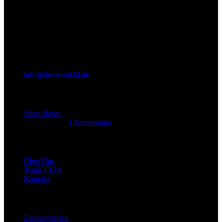
info@tier-trend24.de
Letzter Beitrag
Shop News
14. Juni 2025
1 Kommentar
Allgemein
Über Uns
Team TT24
Kontakt
Rechtliches
Zahlungsarten