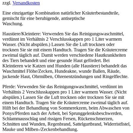
zzgl.
Versandkosten
Eine einzigartige Kombination natürlicher Kräuterbestandteile,
gemischt für eine beruhigende, antiseptische
Waschung.
Haustiere/Kleintiere: Verwenden Sie das Reinigungswaschmittel,
verdünnt im Verhältnis 2 Verschlusskappen pro 1 Liter warmem
Wasser. (Nicht abspülen.) Lassen Sie die Luft trocknen oder
trocknen Sie sie mit einem Handtuch. Tragen Sie die Kräutercreme
zweimal täglich auf. Damit werden verschiedene Hautkrankheiten
des Tiers behandelt und eine gesunde Haut gefördert. Bei
Kleintieren wie Katzen und Hunden (alle Haustiere) behandelt das
Waschmittel Flöhe/Zecken, Hundeakne, wunde Ballen, Räude,
juckende Haut, Ohrmilben, Ohrenentzündungen und Ringelflechte.
Pferde: Verwenden Sie das Reinigungswaschmittel, verdünnt im
Verhältnis 2 Verschlusskappen pro 1 Liter warmem Wasser. (Nicht
abspülen.) Lassen Sie die Luft trocknen oder trocknen Sie sie mit
einem Handtuch. Tragen Sie die Kräutercreme zweimal täglich auf.
Hilft bei der Behandlung von Sommerekzem, beim Abwaschen von
Ponys/Pferden nach der Arbeit, bei Sprunggelenksbeschwerden,
Schlammausschlag und rissigen Fersen, Rückenschmerzen,
Schnitten und Wunden, Regenbrand, Sattelgurtbrand, Widerristfistel,
Mauke und Milben-/Zeckenbehandlung.