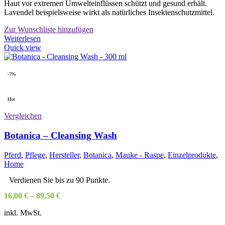
Haut vor extremen Umwelteinflüssen schützt und gesund erhält.
Lavendel beispielsweise wirkt als natürliches Insektenschutzmittel.
Zur Wunschliste hinzufügen
Weiterlesen
Quick view
-7%
Hot
Vergleichen
Botanica – Cleansing Wash
Pferd
,
Pflege
,
Hersteller
,
Botanica
,
Mauke - Raspe
,
Einzelprodukte
,
Home
Verdienen Sie bis zu 90 Punkte.
16,00
€
–
89,50
€
inkl. MwSt.