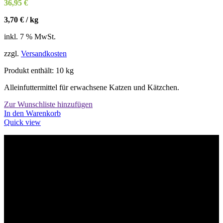
36,95
€
3,70
€
/
kg
inkl. 7 % MwSt.
zzgl.
Versandkosten
Produkt enthält: 10
kg
Alleinfuttermittel für erwachsene Katzen und Kätzchen.
Zur Wunschliste hinzufügen
In den Warenkorb
Quick view
Willkommen im Tier-Trend24