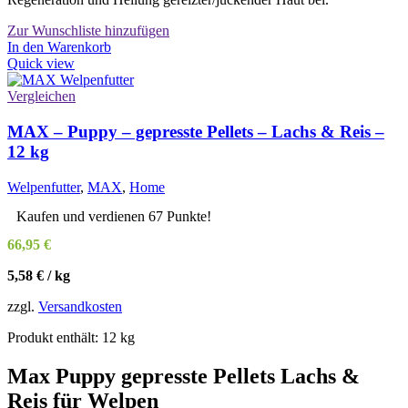
Zur Wunschliste hinzufügen
In den Warenkorb
Quick view
Vergleichen
MAX – Puppy – gepresste Pellets – Lachs & Reis –
12 kg
Welpenfutter
,
MAX
,
Home
Kaufen und verdienen 67 Punkte!
66,95
€
5,58
€
/
kg
zzgl.
Versandkosten
Produkt enthält: 12
kg
Max Puppy gepresste Pellets Lachs &
Reis für Welpen