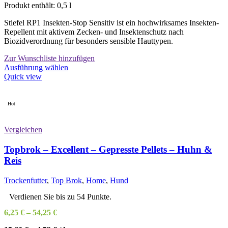
Produkt enthält: 0,5
l
Stiefel RP1 Insekten-Stop Sensitiv ist ein hochwirksames Insekten-
Repellent mit aktivem Zecken- und Insektenschutz nach
Biozidverordnung für besonders sensible Hauttypen.
Zur Wunschliste hinzufügen
Dieses
Ausführung wählen
Produkt
Quick view
weist
mehrere
Varianten
Hot
auf.
Die
Vergleichen
Optionen
können
Topbrok – Excellent – Gepresste Pellets – Huhn &
auf
der
Reis
Produktseite
gewählt
Trockenfutter
,
Top Brok
,
Home
,
Hund
werden
Verdienen Sie bis zu 54 Punkte.
6,25
€
–
54,25
€