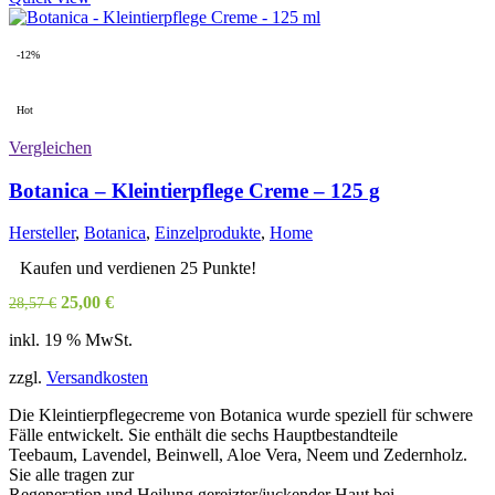
weist
mehrere
Varianten
-12%
auf.
Die
Hot
Optionen
können
Vergleichen
auf
der
Botanica – Kleintierpflege Creme – 125 g
Produktseite
gewählt
Hersteller
,
Botanica
,
Einzelprodukte
,
Home
werden
Kaufen und verdienen 25 Punkte!
Ursprünglicher
Aktueller
25,00
€
28,57
€
Preis
Preis
inkl. 19 % MwSt.
war:
ist:
28,57 €
25,00 €.
zzgl.
Versandkosten
Die Kleintierpflegecreme von Botanica wurde speziell für schwere
Fälle entwickelt. Sie enthält die sechs Hauptbestandteile
Teebaum, Lavendel, Beinwell, Aloe Vera, Neem und Zedernholz.
Sie alle tragen zur
Regeneration und Heilung gereizter/juckender Haut bei.