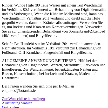
Rinder: Wunde Hufe (80 Teile Wasser mit einem Teil Waschmittel
im Verhältnis 80:1 verdünnen) zur Behandlung von Digitaldermatitis
und als Vorbeugung. Wenn die Kühe im Melkstand sind, kann das
Waschmittel im Verhältnis 20:1 verdünnt und direkt auf die Hufe
gesprüht werden, dann die Kräutersalbe auftragen. Verwenden Sie
es, um Juckreiz und Kratzen am Körper vorzubeugen. Verwenden
Sie es zur unterstützenden Behandlung von Sonnenbrand/Zitzenbad
(40:1 verdünnen) und Ringelflechte.
Schafe: Bei Hundebissen im Verhältnis 20:1 verdünnt anwenden.
Nicht abspülen. Im Verhältnis 10:1 verdünnt zur Behandlung von
Fußbrand, Orff-Krankheit, Fliegenbefall und Ringelflechte.
ALLGEMEINE ANWENDUNG BEI TIEREN: Hilft bei der
Behandlung von Ringelflechte, Warzen, Sternrußtau, Sarkoiden und
Engelbeeren. Zur Wundreinigung, bei entzündeten Nähten und
Rissen, Kaiserschnitten, bei Juckreiz und Kratzen, Maden und
Haarausfall.
Bei Fragen wenden Sie sich bitte per E-Mail an
enquiries@botanica.ie
Zur Wunschliste hinzufügen
Dieses
Ausführung wählen
Produkt
Quick view