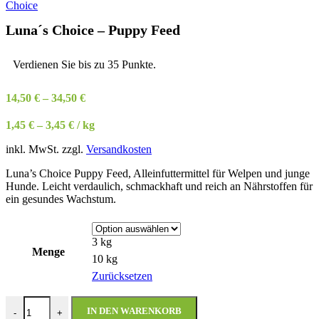
Luna´s Choice – Puppy Feed
Verdienen Sie bis zu 35 Punkte.
14,50
€
–
34,50
€
1,45
€
–
3,45
€
/
kg
inkl. MwSt.
zzgl.
Versandkosten
Luna’s Choice Puppy Feed, Alleinfuttermittel für Welpen und junge
Hunde. Leicht verdaulich, schmackhaft und reich an Nährstoffen für
ein gesundes Wachstum.
3 kg
Menge
10 kg
Zurücksetzen
Luna´s Choice - Puppy Feed Menge
IN DEN WARENKORB
-
+