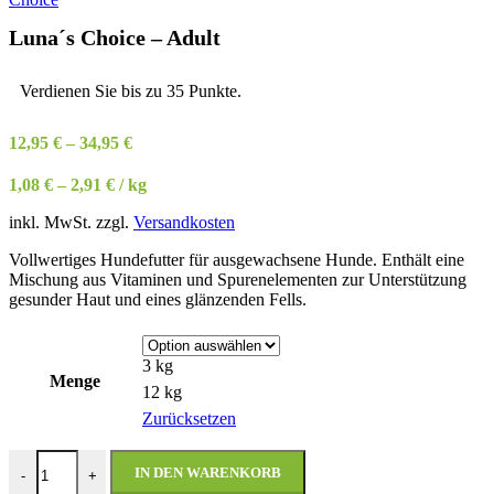
Luna´s Choice – Adult
Verdienen Sie bis zu 35 Punkte.
12,95
€
–
34,95
€
1,08
€
–
2,91
€
/
kg
inkl. MwSt.
zzgl.
Versandkosten
Vollwertiges Hundefutter für ausgewachsene Hunde. Enthält eine
Mischung aus Vitaminen und Spurenelementen zur Unterstützung
gesunder Haut und eines glänzenden Fells.
3 kg
Menge
12 kg
Zurücksetzen
Luna´s Choice - Adult Menge
IN DEN WARENKORB
-
+