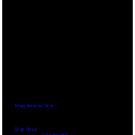
info@tier-trend24.de
Letzter Beitrag
Shop News
14. Juni 2025
1 Kommentar