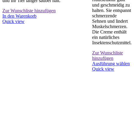
und Ihr Tier länger sauber hält.
und geschmeidig zu
halten. Sie entspannt
Zur Wunschliste hinzufügen
schmerzende
In den Warenkorb
Sehnen und lindert
Quick view
Muskelschmerzen.
Die Creme enthält
ein natürliches
Insektenschutzmittel.
Z
I
Zur Wunschliste
Q
hinzufügen
Di
Ausführung wählen
Pr
Quick view
we
me
Va
au
D
Op
k
au
de
Pr
ge
w