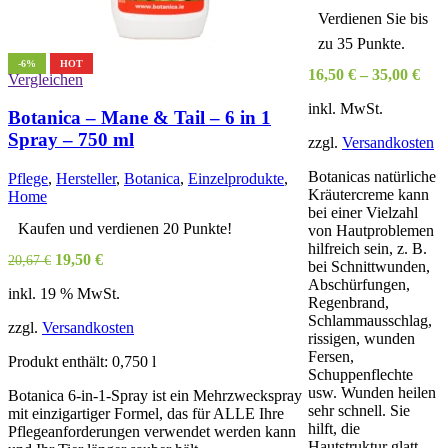
Verdienen Sie bis
zu 35 Punkte.
V
-6%
HOT
16,50
€
–
35,00
€
Vergleichen
inkl. MwSt.
Botanica – Mane & Tail – 6 in 1
Spray – 750 ml
P
zzgl.
Versandkosten
E
Botanicas natürliche
Pflege
,
Hersteller
,
Botanica
,
Einzelprodukte
,
Kräutercreme kann
Home
bei einer Vielzahl
Kaufen und verdienen 20 Punkte!
von Hautproblemen
1
hilfreich sein, z. B.
Ursprünglicher
Aktueller
19,50
€
20,67
€
bei Schnittwunden,
2
Preis
Preis
Abschürfungen,
inkl. 19 % MwSt.
war:
ist:
Regenbrand,
i
20,67 €
19,50 €.
Schlammausschlag,
zzgl.
Versandkosten
rissigen, wunden
z
Fersen,
Produkt enthält: 0,750
l
P
Schuppenflechte
usw. Wunden heilen
Botanica 6-in-1-Spray ist ein Mehrzweckspray
sehr schnell. Sie
mit einzigartiger Formel, das für ALLE Ihre
hilft, die
Pflegeanforderungen verwendet werden kann
Hautstruktur glatt