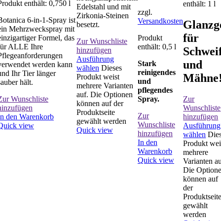
Produkt enthält: 0,750
l
enthält: 1
l
Edelstahl und mit
zzgl.
Zirkonia-Steinen
Botanica 6-in-1-Spray ist
Versandkosten
Glanzg
besetzt.
ein Mehrzweckspray mit
für
einzigartiger Formel, das
Produkt
Zur Wunschliste
für ALLE Ihre
enthält: 0,5
l
Schwei
hinzufügen
Pflegeanforderungen
Ausführung
und
Stark
verwendet werden kann
wählen
Dieses
reinigendes
und Ihr Tier länger
Mähne
Produkt weist
und
sauber hält.
mehrere Varianten
pflegendes
auf. Die Optionen
Zur
Zur Wunschliste
Spray.
können auf der
Wunschliste
hinzufügen
Produktseite
Zur
hinzufügen
In den Warenkorb
gewählt werden
Wunschliste
Ausführung
Quick view
Quick view
hinzufügen
wählen
Die
In den
Produkt wei
Warenkorb
mehrere
Quick view
Varianten au
Die Option
können auf
der
Produktseit
gewählt
werden