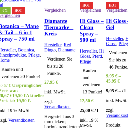
HOT
HOT
Vergleichen
Vergleichen
Vergleichen
-6%
HOT
Vergleichen
Diamante
Hi Gloss –
Hi Gloss 
Botanica – Mane
Tiermarke –
Clean
Gel
& Tail – 6 in 1
Kreis
Spray –
Spray – 750 ml
Hersteller
,
H
500 ml
Gloss
,
Pfle
Hersteller
,
Red
Hersteller
,
Botanica
,
Dingo
,
Diamante
Hersteller
,
Hi
Verdienen
Einzelprodukte
,
Pflege
,
Gloss
,
Pferd
,
Verdienen Sie
Sie bis zu
Home
Pflege
bis zu 28
46 Punkte
Kaufen und
Kaufen
Punkte.
9,95
€
–
verdienen 20 Punkte!
und
45,95
€
27,95
€
verdienen
Ursprünglicher
20,67
€
Preis war:
9,95
€
– /
l
inkl. MwSt.
13 Punkte!
20,67 €
19,50
€
Aktueller
inkl. MwSt.
Preis ist: 19,50 €.
12,50
€
zzgl.
Versandkosten
zzgl.
inkl. 19 % MwSt.
25,00
€
/
l
Versandkos
Hergestellt aus 3
zzgl.
Versandkosten
inkl. 19 %
mm dickem,
Produkt
MwSt.
hochglanzpoliertem