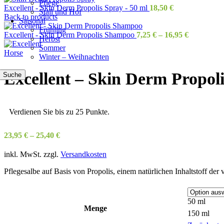
Pflege
Excellent - Skin Derm Propolis Spray - 50 ml
18,50
€
Stall und Hof
Back to products
Saisonal
Frühling
Excellent - Skin Derm Propolis Shampoo
7,25
€
–
16,95
€
Herbst
Sommer
Winter – Weihnachten
Excellent – Skin Derm Propol
Suche
Verdienen Sie bis zu 25 Punkte.
23,95
€
–
25,40
€
inkl. MwSt.
zzgl.
Versandkosten
Pflegesalbe auf Basis von Propolis, einem natürlichen Inhaltstoff der 
50 ml
Menge
150 ml