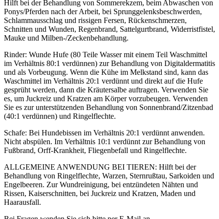
Hilft bei der Behandlung von Sommerekzem, beim Abwaschen von
Ponys/Pferden nach der Arbeit, bei Sprunggelenksbeschwerden,
Schlammausschlag und rissigen Fersen, Rückenschmerzen,
Schnitten und Wunden, Regenbrand, Sattelgurtbrand, Widerristfistel,
Mauke und Milben-/Zeckenbehandlung.
Rinder: Wunde Hufe (80 Teile Wasser mit einem Teil Waschmittel
im Verhältnis 80:1 verdünnen) zur Behandlung von Digitaldermatitis
und als Vorbeugung. Wenn die Kühe im Melkstand sind, kann das
Waschmittel im Verhältnis 20:1 verdünnt und direkt auf die Hufe
gesprüht werden, dann die Kräutersalbe auftragen. Verwenden Sie
es, um Juckreiz und Kratzen am Körper vorzubeugen. Verwenden
Sie es zur unterstützenden Behandlung von Sonnenbrand/Zitzenbad
(40:1 verdünnen) und Ringelflechte.
Schafe: Bei Hundebissen im Verhältnis 20:1 verdünnt anwenden.
Nicht abspülen. Im Verhältnis 10:1 verdünnt zur Behandlung von
Fußbrand, Orff-Krankheit, Fliegenbefall und Ringelflechte.
ALLGEMEINE ANWENDUNG BEI TIEREN: Hilft bei der
Behandlung von Ringelflechte, Warzen, Sternrußtau, Sarkoiden und
Engelbeeren. Zur Wundreinigung, bei entzündeten Nähten und
Rissen, Kaiserschnitten, bei Juckreiz und Kratzen, Maden und
Haarausfall.
Bei Fragen wenden Sie sich bitte per E-Mail an