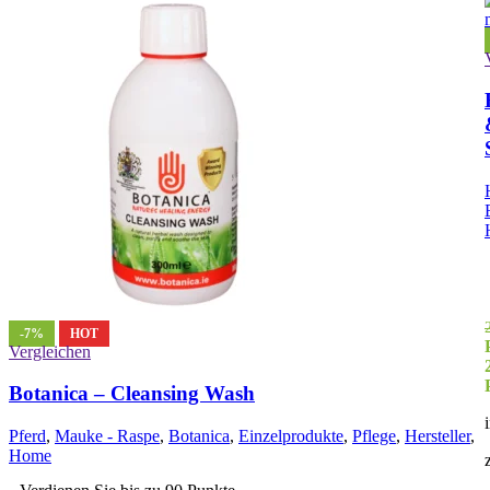
-7%
HOT
Vergleichen
Botanica – Cleansing Wash
Pferd
,
Mauke - Raspe
,
Botanica
,
Einzelprodukte
,
Pflege
,
Hersteller
,
Home