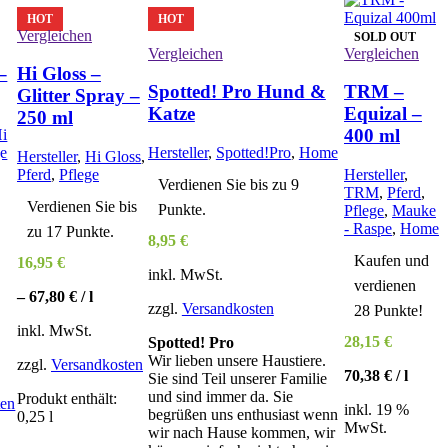
HOT
HOT
Vergleichen
SOLD OUT
Vergleichen
Vergleichen
–
Hi Gloss –
Spotted! Pro Hund &
TRM –
Glitter Spray –
Katze
Equizal –
250 ml
400 ml
i
ge
Hersteller
,
Spotted!Pro
,
Home
Hersteller
,
Hi Gloss
,
Pferd
,
Pflege
Hersteller
,
Verdienen Sie bis zu 9
TRM
,
Pferd
,
Verdienen Sie bis
Punkte.
Pflege
,
Mauke
- Raspe
,
Home
zu 17 Punkte.
.
8,95
€
Kaufen und
16,95
€
inkl. MwSt.
verdienen
–
67,80
€
/
l
zzgl.
Versandkosten
28 Punkte!
inkl. MwSt.
28,15
€
Spotted! Pro
Wir lieben unsere Haustiere.
zzgl.
Versandkosten
70,38
€
/
l
Sie sind Teil unserer Familie
und sind immer da. Sie
Produkt enthält:
ten
inkl. 19 %
begrüßen uns enthusiast wenn
0,25
l
MwSt.
wir nach Hause kommen, wir