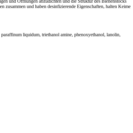
 Fugen und Öffnungen abzudichten und die Struktur des Bienenstocks
rken zusammen und haben desinfizierende Eigenschaften, halten Keime
, paraffinum liquidum, triethanol amine, phenoxyethanol, lanolin,