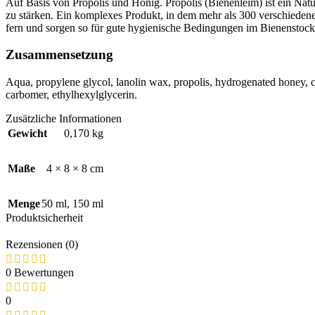
Auf Basis von Propolis und Honig. Propolis (Bienenleim) ist ein Nat
zu stärken. Ein komplexes Produkt, in dem mehr als 300 verschieden
fern und sorgen so für gute hygienische Bedingungen im Bienenstock
Zusammensetzung
Aqua, propylene glycol, lanolin wax, propolis, hydrogenated honey, cer
carbomer, ethylhexylglycerin.
Zusätzliche Informationen
Gewicht
0,170 kg
Maße
4 × 8 × 8 cm
Menge
50 ml
,
150 ml
Produktsicherheit
Rezensionen (0)
0 Bewertungen
0