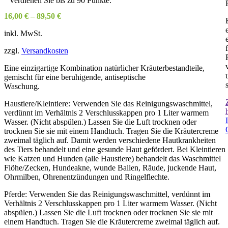
Verdienen Sie bis zu 90 Punkte.
16,00
€
–
89,50
€
inkl. MwSt.
zzgl.
Versandkosten
Eine einzigartige Kombination natürlicher Kräuterbestandteile,
gemischt für eine beruhigende, antiseptische
Waschung.
Haustiere/Kleintiere: Verwenden Sie das Reinigungswaschmittel,
verdünnt im Verhältnis 2 Verschlusskappen pro 1 Liter warmem
Wasser. (Nicht abspülen.) Lassen Sie die Luft trocknen oder
trocknen Sie sie mit einem Handtuch. Tragen Sie die Kräutercreme
zweimal täglich auf. Damit werden verschiedene Hautkrankheiten
des Tiers behandelt und eine gesunde Haut gefördert. Bei Kleintieren
wie Katzen und Hunden (alle Haustiere) behandelt das Waschmittel
Flöhe/Zecken, Hundeakne, wunde Ballen, Räude, juckende Haut,
Ohrmilben, Ohrenentzündungen und Ringelflechte.
Pferde: Verwenden Sie das Reinigungswaschmittel, verdünnt im
Verhältnis 2 Verschlusskappen pro 1 Liter warmem Wasser. (Nicht
abspülen.) Lassen Sie die Luft trocknen oder trocknen Sie sie mit
einem Handtuch. Tragen Sie die Kräutercreme zweimal täglich auf.