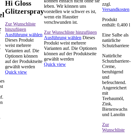
können einfach nicht ohne sie
Hi Gloss
zzgl.
leben. Wir können uns
Versandkosten
Glitzerspray
vorstellen wie schwer es ist,
el
wenn ein Haustier
Produkt
verschwunden ist.
Zur Wunschliste
enthält: 0,400
l
hinzufügen
f
Zur Wunschliste hinzufügen
Ausführung wählen
Eine Salbe als
Ausführung wählen
Dieses
Dieses Produkt
natürliche
Produkt weist mehrere
weist mehrere
!
Schutzbarriere
Varianten auf. Die Optionen
Varianten auf. Die
können auf der Produktseite
Natürliche
Optionen können
gewählt werden
Schutzbarriere-
auf der Produktseite
Quick view
Creme,
gewählt werden
beruhigend
Quick view
und
ses
befeuchtend.
st
Angereichert
mit
f.
Teebaumöl,
en
Zink,
Bienenwachs
und Lanolin
e
Zur
Wunschliste