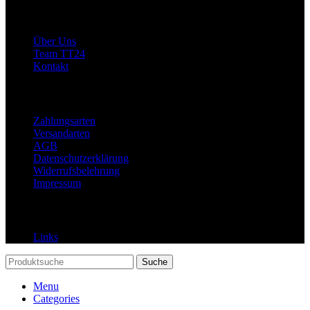
Allgemein
Über Uns
Team TT24
Kontakt
Rechtliches
Zahlungsarten
Versandarten
AGB
Datenschutzerklärung
Widerrufsbelehrung
Impressum
Links
Links
Suche
Menu
Categories