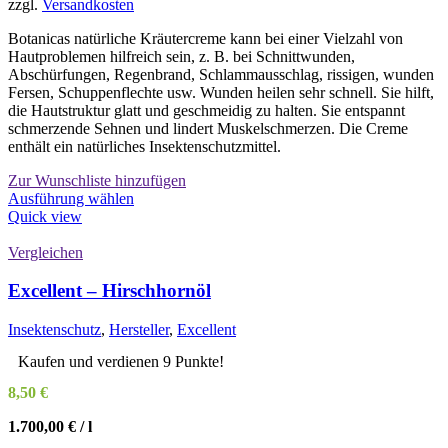
zzgl.
Versandkosten
Botanicas natürliche Kräutercreme kann bei einer Vielzahl von
Hautproblemen hilfreich sein, z. B. bei Schnittwunden,
Abschürfungen, Regenbrand, Schlammausschlag, rissigen, wunden
Fersen, Schuppenflechte usw. Wunden heilen sehr schnell. Sie hilft,
die Hautstruktur glatt und geschmeidig zu halten. Sie entspannt
schmerzende Sehnen und lindert Muskelschmerzen. Die Creme
enthält ein natürliches Insektenschutzmittel.
Zur Wunschliste hinzufügen
Dieses
Ausführung wählen
Produkt
Quick view
weist
mehrere
Vergleichen
Varianten
auf.
Excellent – Hirschhornöl
Die
Optionen
Insektenschutz
,
Hersteller
,
Excellent
können
auf
Kaufen und verdienen 9 Punkte!
der
8,50
€
Produktseite
gewählt
1.700,00
€
/
l
werden