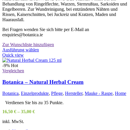
Behandlung von Ringelflechte, Warzen, Sternrußtau, Sarkoiden und
Engelbeeren. Zur Wundreinigung, bei entzündeten Nähten und
Rissen, Kaiserschnitten, bei Juckreiz und Kratzen, Maden und
Haarausfall.
Bei Fragen wenden Sie sich bitte per E-Mail an
enquiries@botanica.ie
Zur Wunschliste hinzufügen
Dieses
Ausführung wählen
Produkt
Quick view
weist
mehrere
-9%
Hot
Varianten
Vergleichen
auf.
Die
Botanica – Natural Herbal Cream
Optionen
können
Botanica
,
Einzelprodukte
,
Pflege
,
Hersteller
,
Mauke - Raspe
,
Home
auf
der
Verdienen Sie bis zu 35 Punkte.
Produktseite
16,50
€
–
35,00
€
gewählt
werden
inkl. MwSt.