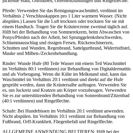
juckende Haut, Ohrmilben, Ohrenentzündungen und Ringelflechte.
Pferde: Verwenden Sie das Reinigungswaschmittel, verdünnt im
Verhältnis 2 Verschlusskappen pro 1 Liter warmem Wasser. (Nicht
abspülen.) Lassen Sie die Luft trocknen oder trocknen Sie sie mit
einem Handtuch. Tragen Sie die Kräutercreme zweimal täglich auf.
Hilft bei der Behandlung von Sommerekzem, beim Abwaschen von
Ponys/Pferden nach der Arbeit, bei Sprunggelenksbeschwerden,
Schlammausschlag und rissigen Fersen, Rückenschmerzen,
Schnitten und Wunden, Regenbrand, Sattelgurtbrand, Widerristfistel,
Mauke und Milben-/Zeckenbehandlung.
Rinder: Wunde Hufe (80 Teile Wasser mit einem Teil Waschmittel
im Verhältnis 80:1 verdünnen) zur Behandlung von Digitaldermatitis
und als Vorbeugung. Wenn die Kühe im Melkstand sind, kann das
Waschmittel im Verhältnis 20:1 verdünnt und direkt auf die Hufe
gesprüht werden, dann die Kräutersalbe auftragen. Verwenden Sie
es, um Juckreiz und Kratzen am Körper vorzubeugen. Verwenden
Sie es zur unterstützenden Behandlung von Sonnenbrand/Zitzenbad
(40:1 verdünnen) und Ringelflechte.
Schafe: Bei Hundebissen im Verhältnis 20:1 verdünnt anwenden.
Nicht abspülen. Im Verhältnis 10:1 verdünnt zur Behandlung von
Fußbrand, Orff-Krankheit, Fliegenbefall und Ringelflechte.
ALLGEMEINE ANWENDUNG BEI TIEREN: Hilft bei der