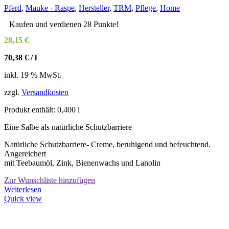
können
Pferd
,
Mauke - Raspe
,
Hersteller
,
TRM
,
Pflege
,
Home
auf
der
Kaufen und verdienen 28 Punkte!
Produktseite
28,15
€
gewählt
werden
70,38
€
/
l
inkl. 19 % MwSt.
zzgl.
Versandkosten
Produkt enthält: 0,400
l
Eine Salbe als natürliche Schutzbarriere
Natürliche Schutzbarriere- Creme, beruhigend und befeuchtend.
Angereichert
mit Teebaumöl, Zink, Bienenwachs und Lanolin
Zur Wunschliste hinzufügen
Weiterlesen
Quick view