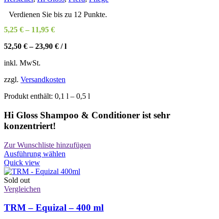
auf
der
Verdienen Sie bis zu 12 Punkte.
Produktseite
5,25
€
–
11,95
€
gewählt
werden
52,50
€
–
23,90
€
/
l
inkl. MwSt.
zzgl.
Versandkosten
Produkt enthält: 0,1
l
– 0,5
l
Hi Gloss Shampoo & Conditioner ist sehr
konzentriert!
Zur Wunschliste hinzufügen
Dieses
Ausführung wählen
Produkt
Quick view
weist
mehrere
Sold out
Varianten
Vergleichen
auf.
Die
TRM – Equizal – 400 ml
Optionen