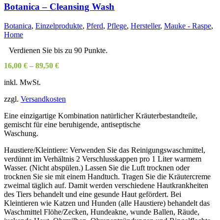
Botanica – Cleansing Wash
Botanica
,
Einzelprodukte
,
Pferd
,
Pflege
,
Hersteller
,
Mauke - Raspe
,
Home
Verdienen Sie bis zu 90 Punkte.
16,00
€
–
89,50
€
inkl. MwSt.
zzgl.
Versandkosten
Eine einzigartige Kombination natürlicher Kräuterbestandteile,
gemischt für eine beruhigende, antiseptische
Waschung.
Haustiere/Kleintiere: Verwenden Sie das Reinigungswaschmittel,
verdünnt im Verhältnis 2 Verschlusskappen pro 1 Liter warmem
Wasser. (Nicht abspülen.) Lassen Sie die Luft trocknen oder
trocknen Sie sie mit einem Handtuch. Tragen Sie die Kräutercreme
zweimal täglich auf. Damit werden verschiedene Hautkrankheiten
des Tiers behandelt und eine gesunde Haut gefördert. Bei
Kleintieren wie Katzen und Hunden (alle Haustiere) behandelt das
Waschmittel Flöhe/Zecken, Hundeakne, wunde Ballen, Räude,