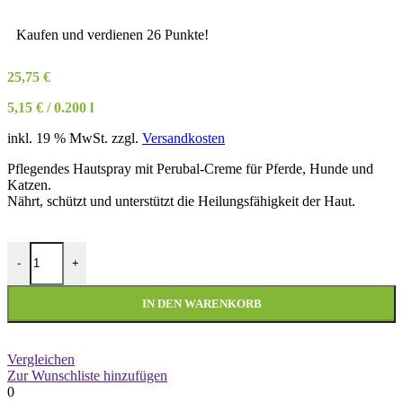
Kaufen und verdienen 26 Punkte!
25,75
€
5,15
€
/
0.200
l
inkl. 19 % MwSt.
zzgl.
Versandkosten
Pflegendes Hautspray mit Perubal-Creme für Pferde, Hunde und
Katzen.
Nährt, schützt und unterstützt die Heilungsfähigkeit der Haut.
Excellent - Horse Skin A Derm Perubabalsam - 200 ml Menge
-
+
IN DEN WARENKORB
Vergleichen
Zur Wunschliste hinzufügen
0