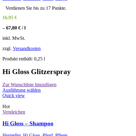
Verdienen Sie bis zu 17 Punkte.
16,95
€
–
67,80
€
/
l
inkl. MwSt.
zzgl.
Versandkosten
Produkt enthält: 0,25
l
Hi Gloss Glitzerspray
Zur Wunschliste hinzufügen
Dieses
Ausführung wählen
Produkt
Quick view
weist
mehrere
Hot
Varianten
Vergleichen
auf.
Die
Hi Gloss – Shampoo
Optionen
können
Hersteller
,
Hi Gloss
,
Pferd
,
Pflege