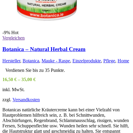
-9%
Hot
Vergleichen
Botanica – Natural Herbal Cream
Hersteller
,
Botanica
,
Mauke - Raspe
,
Einzelprodukte
,
Pflege
,
Home
Verdienen Sie bis zu 35 Punkte.
16,50
€
–
35,00
€
inkl. MwSt.
zzgl.
Versandkosten
Botanicas natürliche Kräutercreme kann bei einer Vielzahl von
Hautproblemen hilfreich sein, z. B. bei Schnittwunden,
Abschürfungen, Regenbrand, Schlammausschlag, rissigen, wunden
Fersen, Schuppenflechte usw. Wunden heilen sehr schnell. Sie hilft,
die Hautstruktur glatt und geschmeidig zu halten. Sie entspannt