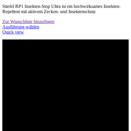
Stiefel RP1 Insekten-Stop Ultra ist ein hochwirksames Insekten-
Repellent mit aktivem Zecken- und Insektenschutz
Zur Wunschliste hinzufügen
Dieses
Ausführung wählen
Produkt
Quick view
weist
mehrere
Varianten
Willkommen im Tier-Trend24
auf.
Die
Optionen
können
auf
der
Produktseite
gewählt
werden