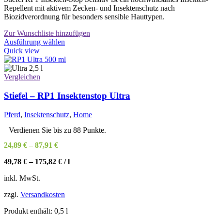
Repellent mit aktivem Zecken- und Insektenschutz nach
Biozidverordnung für besonders sensible Hauttypen.
Zur Wunschliste hinzufügen
Dieses
Ausführung wählen
Produkt
Quick view
weist
mehrere
Varianten
Vergleichen
auf.
Die
Stiefel – RP1 Insektenstop Ultra
Optionen
können
Pferd
,
Insektenschutz
,
Home
auf
der
Verdienen Sie bis zu 88 Punkte.
Produktseite
24,89
€
–
87,91
€
gewählt
werden
49,78
€
–
175,82
€
/
l
inkl. MwSt.
zzgl.
Versandkosten
Produkt enthält: 0,5
l