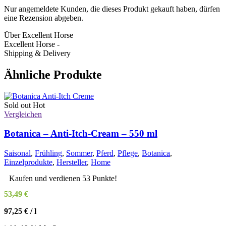
Nur angemeldete Kunden, die dieses Produkt gekauft haben, dürfen
eine Rezension abgeben.
Über Excellent Horse
Excellent Horse -
Shipping & Delivery
Ähnliche Produkte
Sold out
Hot
Vergleichen
Botanica – Anti-Itch-Cream – 550 ml
Saisonal
,
Frühling
,
Sommer
,
Pferd
,
Pflege
,
Botanica
,
Einzelprodukte
,
Hersteller
,
Home
Kaufen und verdienen 53 Punkte!
53,49
€
97,25
€
/
l