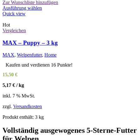
Zur Wunschliste hinzufügen
Dieses
Ausführung wählen
Produkt
Quick view
weist
mehrere
Hot
Varianten
Vergleichen
auf.
Die
MAX – Puppy – 3 kg
Optionen
können
MAX
,
Welpenfutter
,
Home
auf
der
Kaufen und verdienen 16 Punkte!
Produktseite
15,50
€
gewählt
werden
5,17
€
/
kg
inkl. 7 % MwSt.
zzgl.
Versandkosten
Produkt enthält: 3
kg
Vollständig ausgewogenes 5-Sterne-Futter
für Welpen.