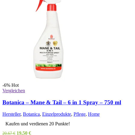
-6%
Hot
Vergleichen
Botanica – Mane & Tail – 6 in 1 Spray – 750 ml
Hersteller
,
Botanica
,
Einzelprodukte
,
Pflege
,
Home
Kaufen und verdienen 20 Punkte!
Ursprünglicher
Aktueller
19,50
€
20,67
€