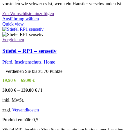
vorstellen wie schwer es ist, wenn ein Haustier verschwunden ist.
Zur Wunschliste hinzufügen
Dieses
Ausführung wählen
Produkt
Quick view
weist
mehrere
Varianten
Vergleichen
auf.
Die
Stiefel – RP1 – sensetiv
Optionen
können
Pferd
,
Insektenschutz
,
Home
auf
der
Verdienen Sie bis zu 70 Punkte.
Produktseite
19,90
€
–
69,90
€
gewählt
werden
39,80
€
–
139,80
€
/
l
inkl. MwSt.
zzgl.
Versandkosten
Produkt enthält: 0,5
l
Stiefel RP1 Insekten-Stop Sensitiv ist ein hochwirksames Insekten-