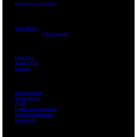
info@tier-trend24.de
Letzter Beitrag
Shop News
14. Juni 2025
1 Kommentar
Allgemein
Über Uns
Team TT24
Kontakt
Rechtliches
Zahlungsarten
Versandarten
AGB
Datenschutzerklärung
Widerrufsbelehrung
Impressum
Links