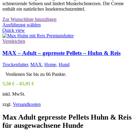
schmerzende Sehnen und lindert Muskelschmerzen. Die Creme
enthält ein natürliches Insektenschutzmittel.
Zur Wunschliste hinzufügen
Dieses
Ausführung wählen
Produkt
Quick view
weist
mehrere
Vergleichen
Varianten
auf.
MAX – Adult – gepresste Pellets – Huhn & Reis
Die
Optionen
Trockenfutter
,
MAX
,
Home
,
Hund
können
auf
Verdienen Sie bis zu 66 Punkte.
der
5,50
€
–
65,95
€
Produktseite
gewählt
inkl. MwSt.
werden
zzgl.
Versandkosten
Max Adult gepresste Pellets Huhn & Reis
für ausgewachsene Hunde