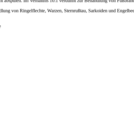
t abspülen. Im Verhältnis 10:1 verdünnt zur Behandlung von Fußbrand,
 Ringelflechte, Warzen, Sternrußtau, Sarkoiden und Engelbeeren
e