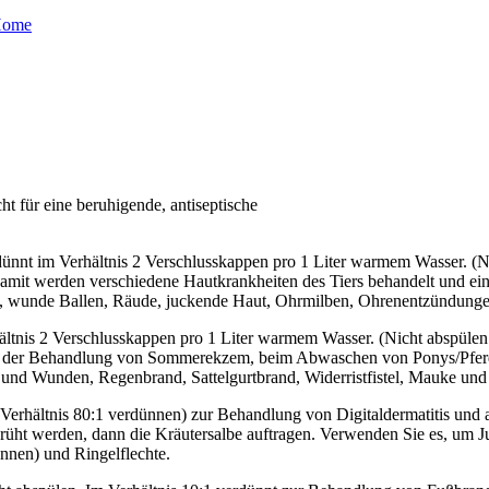
ome
ht für eine beruhigende, antiseptische
ünnt im Verhältnis 2 Verschlusskappen pro 1 Liter warmem Wasser. (Nic
amit werden verschiedene Hautkrankheiten des Tiers behandelt und ei
e, wunde Ballen, Räude, juckende Haut, Ohrmilben, Ohrenentzündunge
tnis 2 Verschlusskappen pro 1 Liter warmem Wasser. (Nicht abspülen.)
 bei der Behandlung von Sommerekzem, beim Abwaschen von Ponys/Pfer
und Wunden, Regenbrand, Sattelgurtbrand, Widerristfistel, Mauke un
 Verhältnis 80:1 verdünnen) zur Behandlung von Digitaldermatitis und
sprüht werden, dann die Kräutersalbe auftragen. Verwenden Sie es, um
nnen) und Ringelflechte.