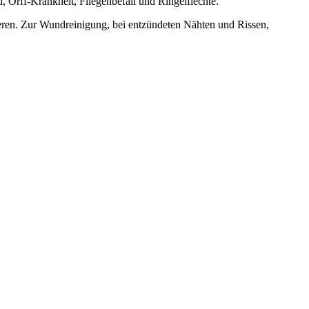
 Orff-Krankheit, Fliegenbefall und Ringelflechte.
. Zur Wundreinigung, bei entzündeten Nähten und Rissen,