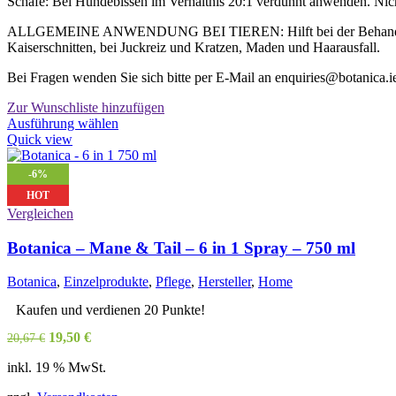
Schafe: Bei Hundebissen im Verhältnis 20:1 verdünnt anwenden. Nich
ALLGEMEINE ANWENDUNG BEI TIEREN: Hilft bei der Behandlung von
Kaiserschnitten, bei Juckreiz und Kratzen, Maden und Haarausfall.
Bei Fragen wenden Sie sich bitte per E-Mail an enquiries@botanica.i
Zur Wunschliste hinzufügen
Dieses
Ausführung wählen
Produkt
Quick view
weist
mehrere
-6%
Varianten
HOT
auf.
Vergleichen
Die
Optionen
Botanica – Mane & Tail – 6 in 1 Spray – 750 ml
können
auf
der
Botanica
,
Einzelprodukte
,
Pflege
,
Hersteller
,
Home
Produktseite
Kaufen und verdienen 20 Punkte!
gewählt
werden
Ursprünglicher
Aktueller
19,50
€
20,67
€
Preis
Preis
inkl. 19 % MwSt.
war:
ist:
20,67 €
19,50 €.