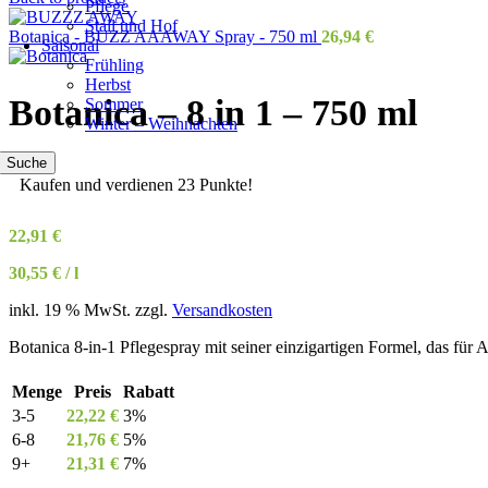
Pflege
Stall und Hof
Botanica - BUZZ AAAWAY Spray - 750 ml
26,94
€
Saisonal
Frühling
Herbst
Botanica – 8 in 1 – 750 ml
Sommer
Winter – Weihnachten
Suche
Kaufen und verdienen 23 Punkte!
22,91
€
30,55
€
/
l
inkl. 19 % MwSt.
zzgl.
Versandkosten
Botanica 8-in-1 Pflegespray mit seiner einzigartigen Formel, das für
Menge
Preis
Rabatt
3-5
22,22
€
3%
6-8
21,76
€
5%
9+
21,31
€
7%