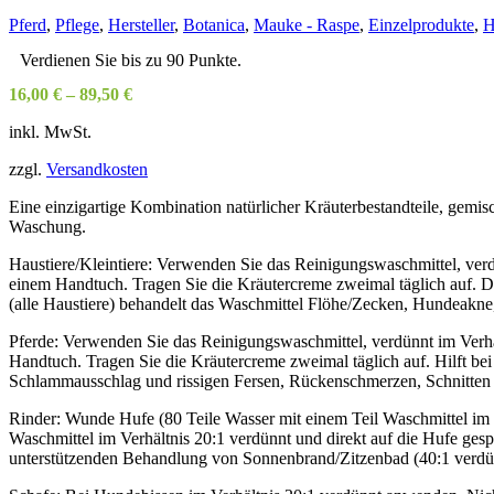
Pferd
,
Pflege
,
Hersteller
,
Botanica
,
Mauke - Raspe
,
Einzelprodukte
,
H
Verdienen Sie bis zu 90 Punkte.
16,00
€
–
89,50
€
inkl. MwSt.
zzgl.
Versandkosten
Eine einzigartige Kombination natürlicher Kräuterbestandteile, gemisc
Waschung.
Haustiere/Kleintiere: Verwenden Sie das Reinigungswaschmittel, verd
einem Handtuch. Tragen Sie die Kräutercreme zweimal täglich auf. D
(alle Haustiere) behandelt das Waschmittel Flöhe/Zecken, Hundeakn
Pferde: Verwenden Sie das Reinigungswaschmittel, verdünnt im Verhäl
Handtuch. Tragen Sie die Kräutercreme zweimal täglich auf. Hilft
Schlammausschlag und rissigen Fersen, Rückenschmerzen, Schnitten 
Rinder: Wunde Hufe (80 Teile Wasser mit einem Teil Waschmittel im
Waschmittel im Verhältnis 20:1 verdünnt und direkt auf die Hufe ge
unterstützenden Behandlung von Sonnenbrand/Zitzenbad (40:1 verdü