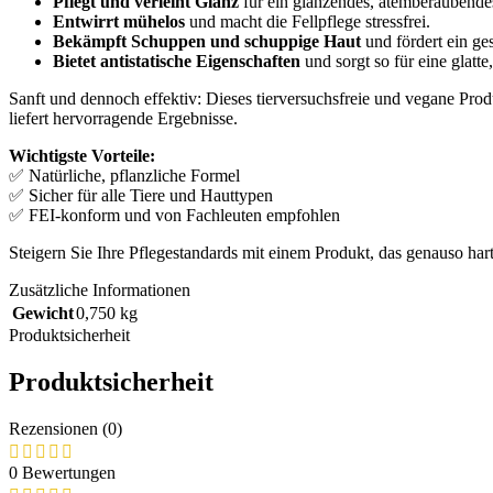
Pflegt und verleiht Glanz
für ein glänzendes, atemberaubendes
Entwirrt mühelos
und macht die Fellpflege stressfrei.
Bekämpft Schuppen und schuppige Haut
und fördert ein ge
Bietet antistatische Eigenschaften
und sorgt so für eine glatte
Sanft und dennoch effektiv: Dieses tierversuchsfreie und vegane Produk
liefert hervorragende Ergebnisse.
Wichtigste Vorteile:
✅ Natürliche, pflanzliche Formel
✅ Sicher für alle Tiere und Hauttypen
✅ FEI-konform und von Fachleuten empfohlen
Steigern Sie Ihre Pflegestandards mit einem Produkt, das genauso hart
Zusätzliche Informationen
Gewicht
0,750 kg
Produktsicherheit
Produktsicherheit
Rezensionen (0)
0 Bewertungen