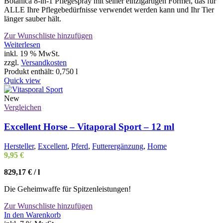
Botanica 8-in-1 Pflegespray mit seiner einzigartigen Formel, das für
ALLE Ihre Pflegebedürfnisse verwendet werden kann und Ihr Tier
länger sauber hält.
Zur Wunschliste hinzufügen
Weiterlesen
inkl. 19 % MwSt.
zzgl.
Versandkosten
Produkt enthält: 0,750
l
Quick view
New
Vergleichen
Excellent Horse – Vitaporal Sport – 12 ml
Hersteller
,
Excellent
,
Pferd
,
Futterergänzung
,
Home
9,95
€
829,17
€
/
l
Die Geheimwaffe für Spitzenleistungen!
Zur Wunschliste hinzufügen
In den Warenkorb