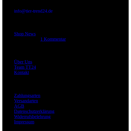
info@tier-trend24.de
Letzter Beitrag
Shop News
14. Juni 2025
1 Kommentar
Allgemein
Über Uns
Team TT24
Kontakt
Rechtliches
Zahlungsarten
Versandarten
AGB
Datenschutzerklärung
Widerrufsbelehrung
Impressum