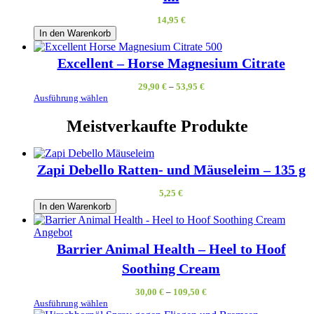
14,95
€
In den Warenkorb
Excellent – Horse Magnesium Citrate
29,90
€
–
53,95
€
Ausführung wählen
Meistverkaufte Produkte
Zapi Debello Ratten- und Mäuseleim – 135 g
5,25
€
In den Warenkorb
Produkt
Angebot
im
Barrier Animal Health – Heel to Hoof
Angebot
Soothing Cream
30,00
€
–
109,50
€
Ausführung wählen