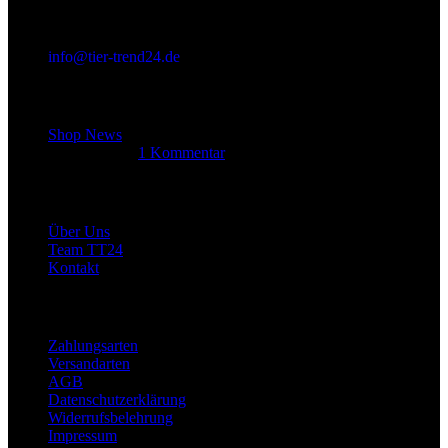
info@tier-trend24.de
Letzter Beitrag
Shop News
14. Juni 2025
1 Kommentar
Allgemein
Über Uns
Team TT24
Kontakt
Rechtliches
Zahlungsarten
Versandarten
AGB
Datenschutzerklärung
Widerrufsbelehrung
Impressum