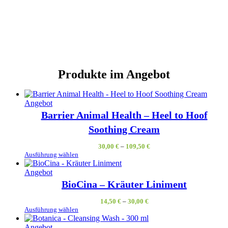
Produkte im Angebot
Produkt
Angebot
im
Barrier Animal Health – Heel to Hoof
Angebot
Soothing Cream
30,00
€
–
109,50
€
Ausführung wählen
Produkt
Angebot
im
BioCina – Kräuter Liniment
Angebot
14,50
€
–
30,00
€
Ausführung wählen
Produkt
Angebot