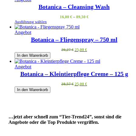
im
Botanica – Cleansing Wash
Angebot
16,00
€
–
89,50
€
Ausführung wählen
Produkt
Angebot
im
Botanica – Fliegenspray – 750 ml
Angebot
Ursprünglicher
Aktueller
26,27
€
25,00
€
Preis
Preis
In den Warenkorb
war:
ist:
26,27 €
25,00 €.
Produkt
Angebot
im
Botanica – Kleintierpflege Creme – 125 g
Angebot
Ursprünglicher
Aktueller
28,57
€
25,00
€
Preis
Preis
In den Warenkorb
war:
ist:
28,57 €
25,00 €.
…jetzt aber schnell zum “Tier-Trend24”, sonst sind die
Angebote oder die Top Produkte vergriffen.