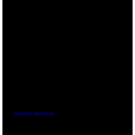
(+49) 0 52 52 - 8 39 87 88
info@tier-trend24.de
Letzter Beitrag