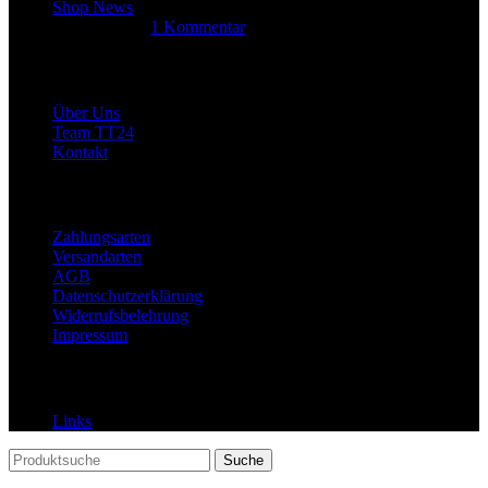
Shop News
14. Juni 2025
1 Kommentar
Allgemein
Über Uns
Team TT24
Kontakt
Rechtliches
Zahlungsarten
Versandarten
AGB
Datenschutzerklärung
Widerrufsbelehrung
Impressum
Links
Links
Suche