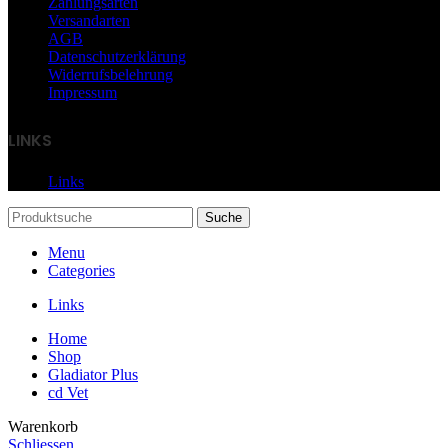
Zahlungsarten
Versandarten
AGB
Datenschutzerklärung
Widerrufsbelehrung
Impressum
LINKS
Links
Suche
Menu
Categories
Links
Home
Shop
Gladiator Plus
cd Vet
Warenkorb
Schliessen