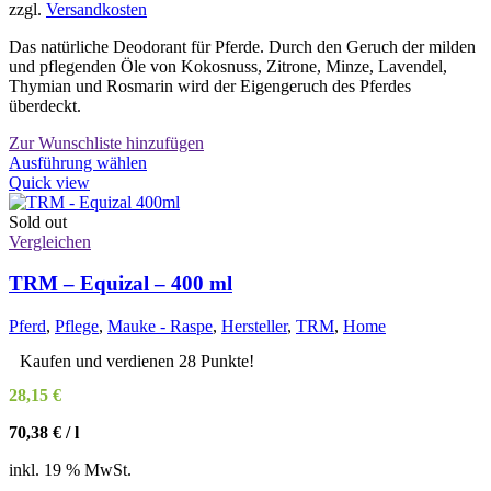
zzgl.
Versandkosten
Das natürliche Deodorant für Pferde. Durch den Geruch der milden
und pflegenden Öle von Kokosnuss, Zitrone, Minze, Lavendel,
Thymian und Rosmarin wird der Eigengeruch des Pferdes
überdeckt.
Zur Wunschliste hinzufügen
Dieses
Ausführung wählen
Produkt
Quick view
weist
mehrere
Sold out
Varianten
Vergleichen
auf.
Die
TRM – Equizal – 400 ml
Optionen
können
Pferd
,
Pflege
,
Mauke - Raspe
,
Hersteller
,
TRM
,
Home
auf
der
Kaufen und verdienen 28 Punkte!
Produktseite
28,15
€
gewählt
werden
70,38
€
/
l
inkl. 19 % MwSt.