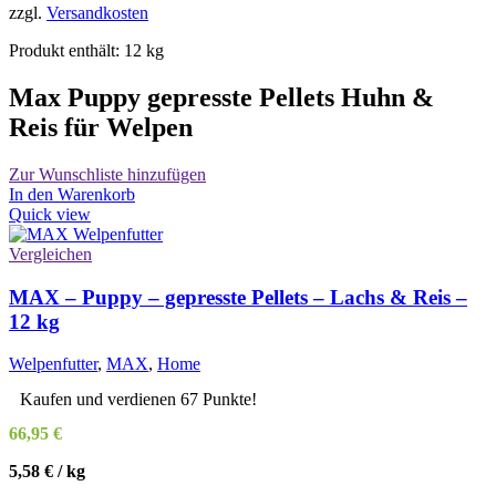
zzgl.
Versandkosten
Produkt enthält: 12
kg
Max Puppy gepresste Pellets Huhn &
Reis für Welpen
Zur Wunschliste hinzufügen
In den Warenkorb
Quick view
Vergleichen
MAX – Puppy – gepresste Pellets – Lachs & Reis –
12 kg
Welpenfutter
,
MAX
,
Home
Kaufen und verdienen 67 Punkte!
66,95
€
5,58
€
/
kg