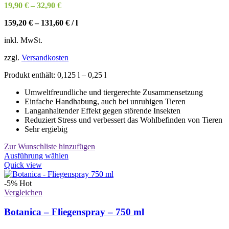
19,90
€
–
32,90
€
159,20
€
–
131,60
€
/
l
inkl. MwSt.
zzgl.
Versandkosten
Produkt enthält: 0,125
l
– 0,25
l
Umweltfreundliche und tiergerechte Zusammensetzung
Einfache Handhabung, auch bei unruhigen Tieren
Langanhaltender Effekt gegen störende Insekten
Reduziert Stress und verbessert das Wohlbefinden von Tieren
Sehr ergiebig
Zur Wunschliste hinzufügen
Dieses
Ausführung wählen
Produkt
Quick view
weist
mehrere
-5%
Hot
Varianten
Vergleichen
auf.
Die
Botanica – Fliegenspray – 750 ml
Optionen
können