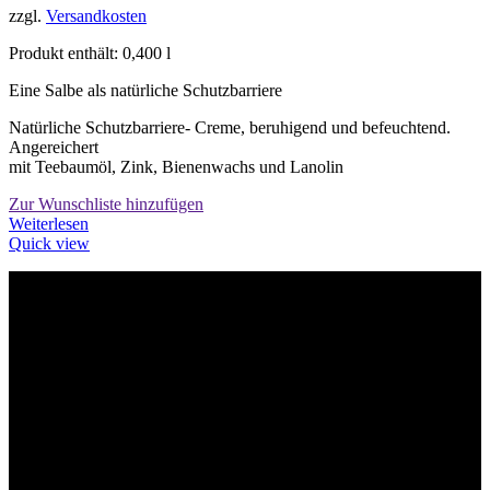
zzgl.
Versandkosten
Produkt enthält: 0,400
l
Eine Salbe als natürliche Schutzbarriere
Natürliche Schutzbarriere- Creme, beruhigend und befeuchtend.
Angereichert
mit Teebaumöl, Zink, Bienenwachs und Lanolin
Zur Wunschliste hinzufügen
Weiterlesen
Quick view
Willkommen im Tier-Trend24