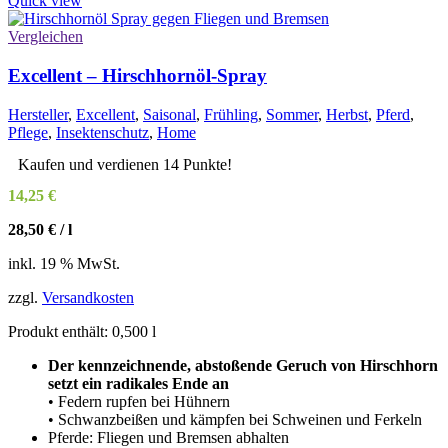
Quick view
Vergleichen
Excellent – Hirschhornöl-Spray
Hersteller
,
Excellent
,
Saisonal
,
Frühling
,
Sommer
,
Herbst
,
Pferd
,
Pflege
,
Insektenschutz
,
Home
Kaufen und verdienen 14 Punkte!
14,25
€
28,50
€
/
l
inkl. 19 % MwSt.
zzgl.
Versandkosten
Produkt enthält: 0,500
l
Der kennzeichnende, abstoßende Geruch von Hirschhorn
setzt ein radikales Ende an
• Federn rupfen bei Hühnern
• Schwanzbeißen und kämpfen bei Schweinen und Ferkeln
Pferde: Fliegen und Bremsen abhalten