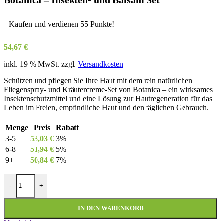
Botanica – Insekten- und Balsam Set
Kaufen und verdienen 55 Punkte!
54,67
€
inkl. 19 % MwSt.
zzgl.
Versandkosten
Schützen und pflegen Sie Ihre Haut mit dem rein natürlichen
Fliegenspray- und Kräutercreme-Set von Botanica – ein wirksames
Insektenschutzmittel und eine Lösung zur Hautregeneration für das
Leben im Freien, empfindliche Haut und den täglichen Gebrauch.
Menge
Preis
Rabatt
3-5
53,03
€
3%
6-8
51,94
€
5%
9+
50,84
€
7%
Botanica - Insekten- und Balsam Set Menge
-
+
IN DEN WARENKORB