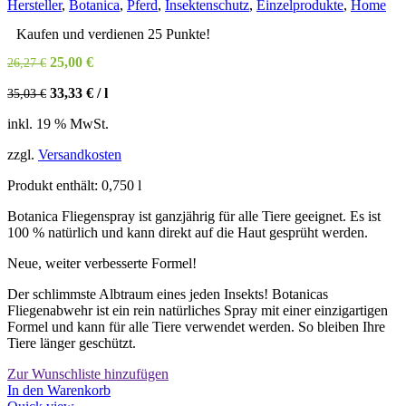
Hersteller
,
Botanica
,
Pferd
,
Insektenschutz
,
Einzelprodukte
,
Home
auf
der
Kaufen und verdienen 25 Punkte!
Produktseite
Ursprünglicher
Aktueller
25,00
€
26,27
€
gewählt
Preis
Preis
werden
33,33
€
/
l
35,03
€
war:
ist:
26,27 €
25,00 €.
inkl. 19 % MwSt.
zzgl.
Versandkosten
Produkt enthält: 0,750
l
Botanica Fliegenspray ist ganzjährig für alle Tiere geeignet. Es ist
100 % natürlich und kann direkt auf die Haut gesprüht werden.
Neue, weiter verbesserte Formel!
Der schlimmste Albtraum eines jeden Insekts! Botanicas
Fliegenabwehr ist ein rein natürliches Spray mit einer einzigartigen
Formel und kann für alle Tiere verwendet werden. So bleiben Ihre
Tiere länger geschützt.
Zur Wunschliste hinzufügen
In den Warenkorb