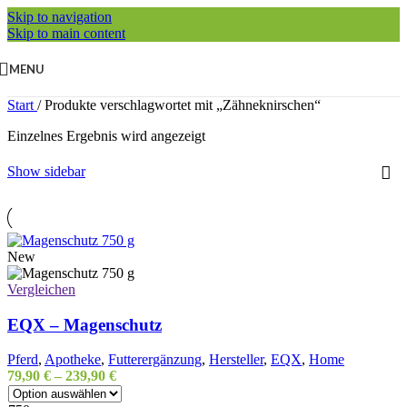
Skip to navigation
Skip to main content
MENU
Start
/
Produkte verschlagwortet mit „Zähneknirschen“
Einzelnes Ergebnis wird angezeigt
Show sidebar
New
Vergleichen
EQX – Magenschutz
Pferd
,
Apotheke
,
Futterergänzung
,
Hersteller
,
EQX
,
Home
79,90
€
–
239,90
€