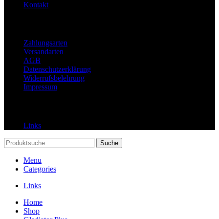
Kontakt
Rechtliches
Zahlungsarten
Versandarten
AGB
Datenschutzerklärung
Widerrufsbelehrung
Impressum
Links
Links
Suche
Menu
Categories
Links
Home
Shop