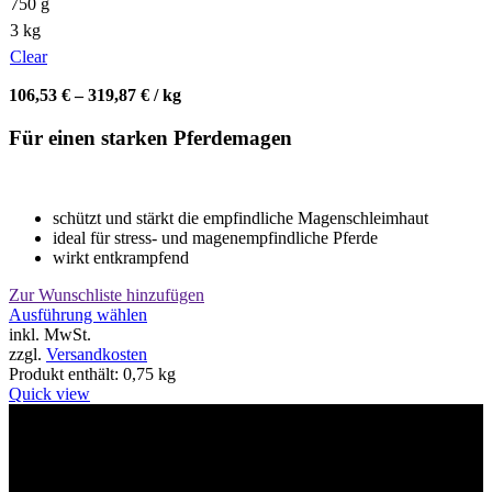
750 g
3 kg
Clear
106,53
€
–
319,87
€
/
kg
Für einen starken Pferdemagen
schützt und stärkt die empfindliche Magenschleimhaut
ideal für stress- und magenempfindliche Pferde
wirkt entkrampfend
Zur Wunschliste hinzufügen
Dieses
Ausführung wählen
Produkt
inkl. MwSt.
weist
zzgl.
Versandkosten
mehrere
Produkt enthält: 0,75
kg
Varianten
Quick view
auf.
Die
Willkommen im Tier-Trend24
Optionen
können
auf