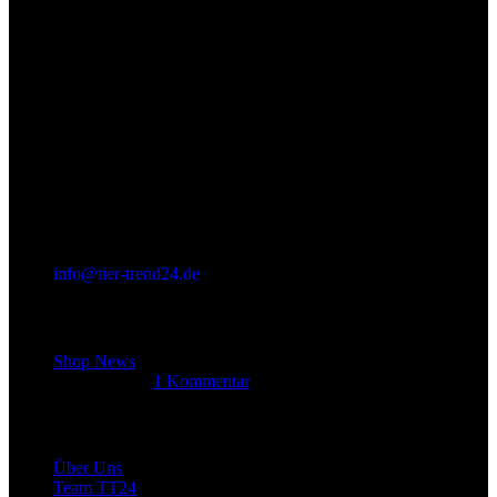
info@tier-trend24.de
Letzter Beitrag
Shop News
14. Juni 2025
1 Kommentar
Allgemein
Über Uns
Team TT24