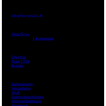
info@tier-trend24.de
Letzter Beitrag
Shop News
14. Juni 2025
1 Kommentar
Allgemein
Über Uns
Team TT24
Kontakt
Rechtliches
Zahlungsarten
Versandarten
AGB
Datenschutzerklärung
Widerrufsbelehrung
Impressum