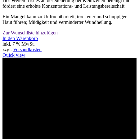
Des Weiteren ist es an der Steuerung der Keimzellen beteiligt und
fördert eine erhöhte Konzentrations- und Leistungsbereitschaft.
Ein Mangel kann zu Unfruchtbarkeit, trockener und schuppiger
Haut führen; Müdigkeit und verminderter Wundheilung.
Zur Wunschliste hinzufügen
In den Warenkorb
inkl. 7 % MwSt.
zzgl.
Versandkosten
Quick view
Willkommen im Tier-Trend24