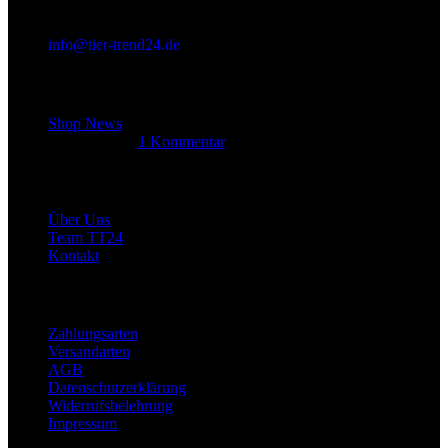
info@tier-trend24.de
Letzter Beitrag
Shop News
14. Juni 2025
1 Kommentar
Allgemein
Über Uns
Team TT24
Kontakt
Rechtliches
Zahlungsarten
Versandarten
AGB
Datenschutzerklärung
Widerrufsbelehrung
Impressum