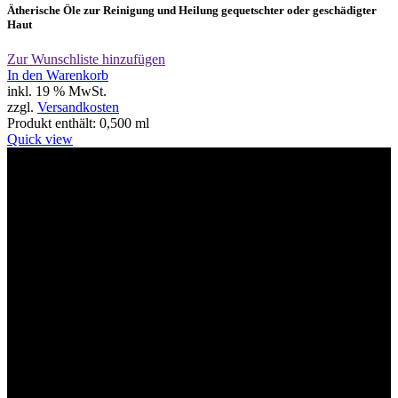
Ätherische Öle zur Reinigung und Heilung gequetschter oder geschädigter
Haut
Zur Wunschliste hinzufügen
In den Warenkorb
inkl. 19 % MwSt.
zzgl.
Versandkosten
Produkt enthält: 0,500
ml
Quick view
Willkommen im Tier-Trend24