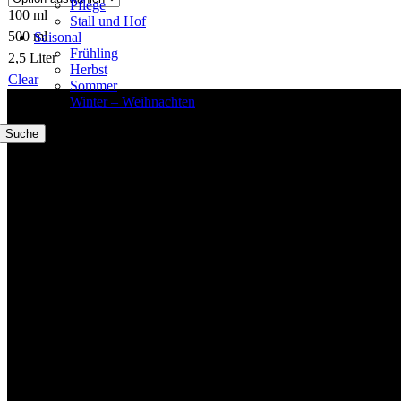
Pflege
100 ml
Stall und Hof
500 ml
Saisonal
Frühling
2,5 Liter
Herbst
Clear
Sommer
Winter – Weihnachten
Willkommen im Tier-Trend24
Suche