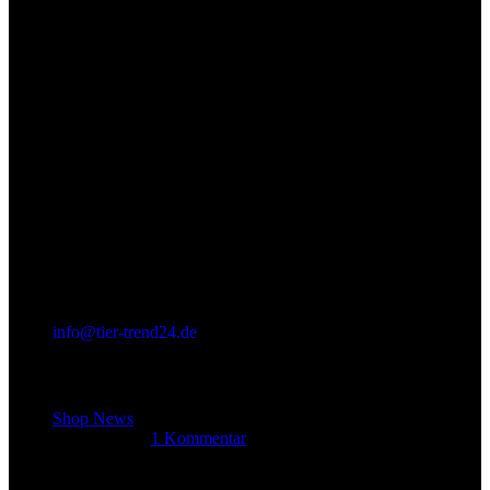
info@tier-trend24.de
Letzter Beitrag
Shop News
14. Juni 2025
1 Kommentar
Allgemein