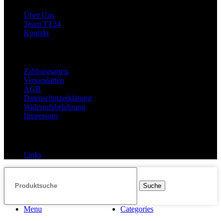
Über Uns
Team TT24
Kontakt
Rechtliches
Zahlungsarten
Versandarten
AGB
Datenschutzerklärung
Widerrufsbelehrung
Impressum
Links
Links
Suche
Menu
Categories