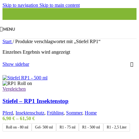
Skip to navigation
Skip to main content
MENU
Start
/
Produkte verschlagwortet mit „Stiefel RP1“
Einzelnes Ergebnis wird angezeigt
Show sidebar
Vergleichen
Stiefel – RP1 Insektenstop
Pferd
,
Insektenschutz
,
Frühling
,
Sommer
,
Home
6,90
€
–
61,50
€
Roll on - 80 ml
Gel- 500 ml
R1 - 75 ml
R1 - 500 ml
R1 - 2,5 Liter