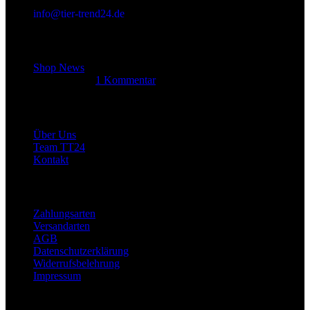
info@tier-trend24.de
Letzter Beitrag
Shop News
14. Juni 2025
1 Kommentar
Allgemein
Über Uns
Team TT24
Kontakt
Rechtliches
Zahlungsarten
Versandarten
AGB
Datenschutzerklärung
Widerrufsbelehrung
Impressum
Links