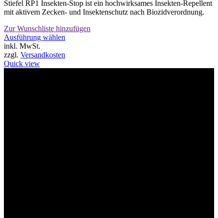
Stiefel RP1 Insekten-Stop ist ein hochwirksames Insekten-Repellent
mit aktivem Zecken- und Insektenschutz nach Biozidverordnung.
Zur Wunschliste hinzufügen
Dieses
Ausführung wählen
Produkt
inkl. MwSt.
weist
zzgl.
Versandkosten
mehrere
Quick view
Varianten
auf.
Willkommen im Tier-Trend24
Die
Optionen
können
auf
der
Produktseite
gewählt
werden