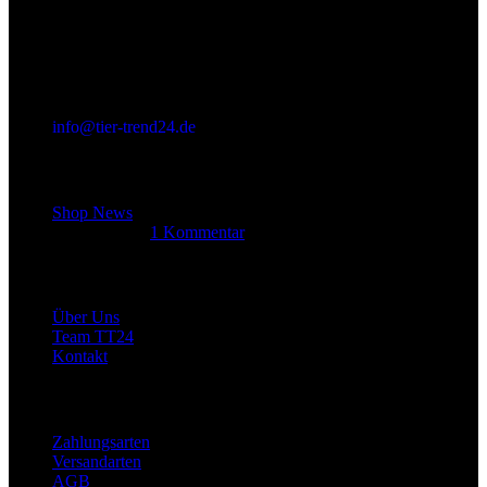
info@tier-trend24.de
Letzter Beitrag
Shop News
14. Juni 2025
1 Kommentar
Allgemein
Über Uns
Team TT24
Kontakt
Rechtliches
Zahlungsarten
Versandarten
AGB