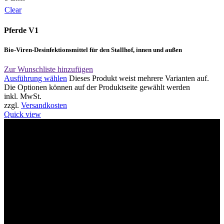
Clear
Pferde V1
Bio-Viren-Desinfektionsmittel für den Stallhof, innen und außen
Zur Wunschliste hinzufügen
Ausführung wählen
Dieses Produkt weist mehrere Varianten auf.
Die Optionen können auf der Produktseite gewählt werden
inkl. MwSt.
zzgl.
Versandkosten
Quick view
Willkommen im Tier-Trend24