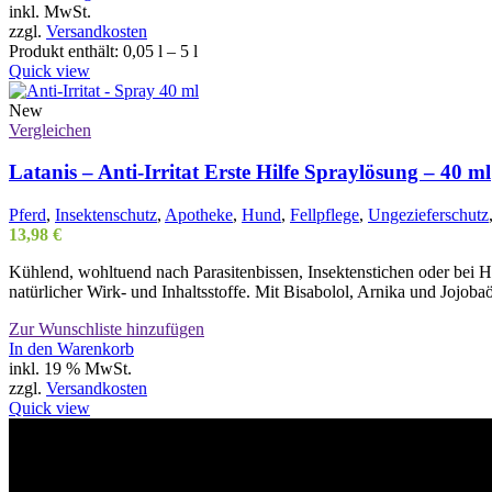
Produkt
inkl. MwSt.
weist
zzgl.
Versandkosten
mehrere
Produkt enthält: 0,05
l
– 5
l
Varianten
Quick view
auf.
Die
New
Optionen
Vergleichen
können
auf
Latanis – Anti-Irritat Erste Hilfe Spraylösung – 40 ml
der
Produktseite
Pferd
,
Insektenschutz
,
Apotheke
,
Hund
,
Fellpflege
,
Ungezieferschutz
gewählt
13,98
€
werden
Kühlend, wohltuend nach Parasitenbissen, Insektenstichen oder bei H
natürlicher Wirk- und Inhaltsstoffe. Mit Bisabolol, Arnika und Jojobaö
Zur Wunschliste hinzufügen
In den Warenkorb
inkl. 19 % MwSt.
zzgl.
Versandkosten
Quick view
Willkommen im Tier-Trend24