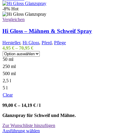
-8%
Hot
Vergleichen
Hi Gloss – Mähnen & Schweif Spray
Hersteller
,
Hi Gloss
,
Pferd
,
Pflege
4,95
€
–
70,95
€
50 ml
250 ml
500 ml
2,5 l
5 l
Clear
99,00
€
–
14,19
€
/
l
Glanzspray für Schweif und Mähne.
Zur Wunschliste hinzufügen
Dieses
Ausführung wählen