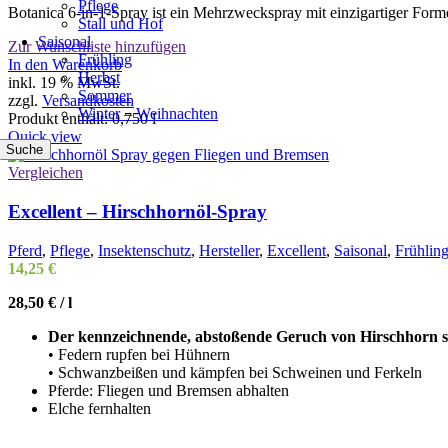
Pflege
Botanica 6-in-1-Spray ist ein Mehrzweckspray mit einzigartiger Form
war:
ist:
Stall und Hof
20,67 €
19,50 €.
Saisonal
Zur Wunschliste hinzufügen
Frühling
In den Warenkorb
Herbst
inkl. 19 % MwSt.
Sommer
zzgl.
Versandkosten
Winter – Weihnachten
Produkt enthält: 0,750
l
Quick view
Suche
Vergleichen
Excellent – Hirschhornöl-Spray
Pferd
,
Pflege
,
Insektenschutz
,
Hersteller
,
Excellent
,
Saisonal
,
Frühlin
14,25
€
28,50
€
/
l
Der kennzeichnende, abstoßende Geruch von Hirschhorn se
• Federn rupfen bei Hühnern
• Schwanzbeißen und kämpfen bei Schweinen und Ferkeln
Pferde: Fliegen und Bremsen abhalten
Elche fernhalten