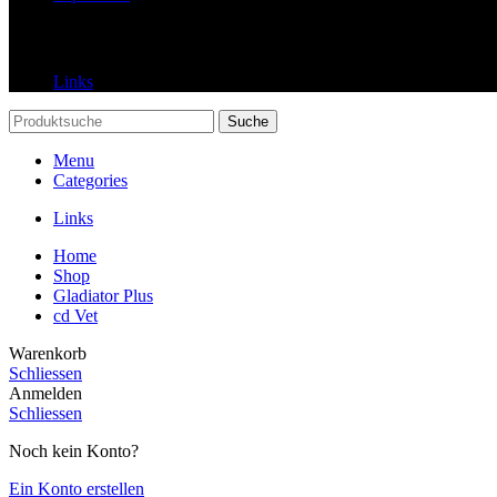
Links
Links
Suche
Menu
Categories
Links
Home
Shop
Gladiator Plus
cd Vet
Warenkorb
Schliessen
Anmelden
Schliessen
Noch kein Konto?
Ein Konto erstellen