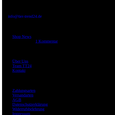
Im Bruch 12, 33175 Bad Lippspringe, NRW, Deutschland
(+49) 0172 - 8 64 51 38
(+49) 0 52 52 - 8 39 87 88
info@tier-trend24.de
Letzter Beitrag
Shop News
14. Juni 2025
1 Kommentar
Allgemein
Über Uns
Team TT24
Kontakt
Rechtliches
Zahlungsarten
Versandarten
AGB
Datenschutzerklärung
Widerrufsbelehrung
Impressum