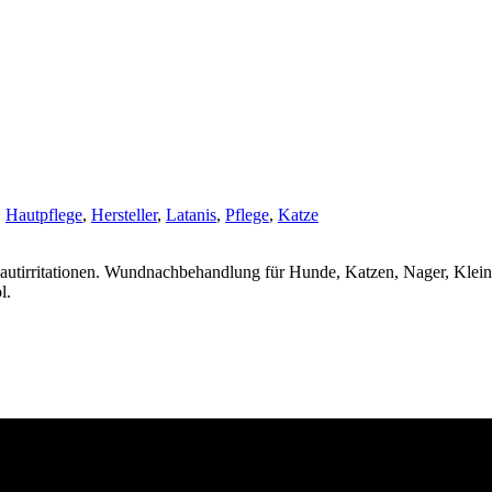
,
Hautpflege
,
Hersteller
,
Latanis
,
Pflege
,
Katze
autirritationen. Wundnachbehandlung für Hunde, Katzen, Nager, Kleins
l.